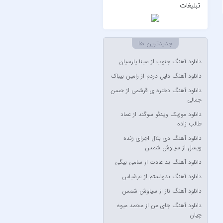
۷ بند
تبلیغات
7 بند سون بند
ABEGI
جدیدترین ها
Afra
دانلود آهنگ جنوب از سینا پارسیان
AFROJACK
دانلود آهنگ دلیل دردم از رامین بیباک
Ahmadreza Habibiyan
دانلود آهنگ دختره ی قرشمی از حسن
Akon
جمالی
Alexandra Stan
دانلود موزیک ویدئو سوگند از عماد
طالب زاده
Amir Khalvat
دانلود آهنگ دی بلال اجرای زنده
Andre Schnura & Timmy
ویسل از سیاوش شمس
Trumpet & Alexandra Stan
دانلود آهنگ بد عادت از سامی بیگی
Anyma Ellie Goulding
دانلود آهنگ ندونستم از عرشیاس
Arsha Michaels
دانلود آهنگ ناز از سیاوش شمس
Aşkın Nur Yengi
دانلود آهنگ جای من از محمد میوه
Ava Max
چیان