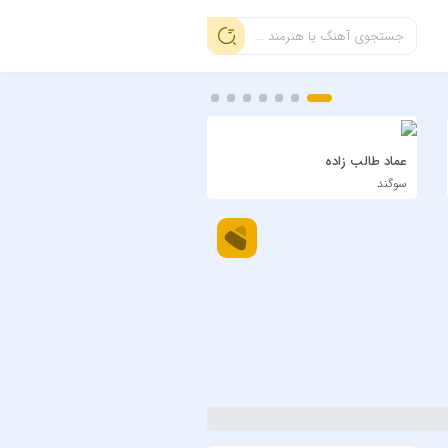
عماد طالب زاده
سیاوش شمس
سوگند
دی بلال اجرای زنده ویسل