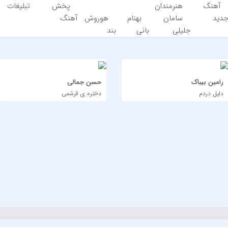
آهنگ
هنرمندان
پخش
تبلیغات
دید
سامان
بهنام
هوروش
آهنگ
جلیلی
بانی
بند
رامین بیباک
حسن جمالی
دلیل دردم
دختره ی قرشمی