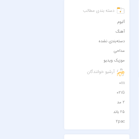
دسته بندی مطالب
آلبوم
آهنگ
دسته‌بندی نشده
مداحی
موزیک ویدیو
آرشیو خوانندگان
0111
021G
2 مد
25 باند
2pac
۷ باند