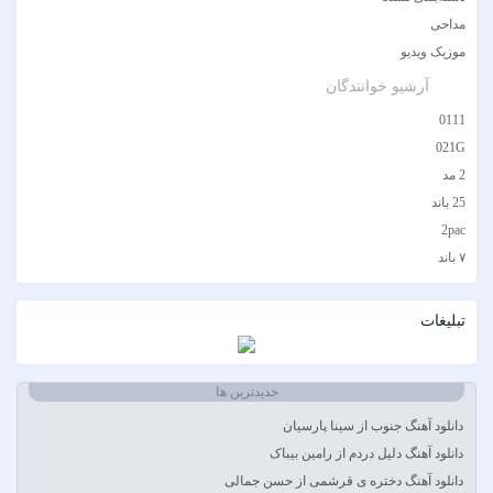
مداحی
موزیک ویدیو
آرشیو خوانندگان
0111
021G
2 مد
25 باند
2pac
۷ باند
۷ بند
7 بند سون بند
تبلیغات
ABEGI
Afra
جدیدترین ها
AFROJACK
Ahmadreza Habibiyan
دانلود آهنگ جنوب از سینا پارسیان
Akon
دانلود آهنگ دلیل دردم از رامین بیباک
Alexandra Stan
دانلود آهنگ دختره ی قرشمی از حسن جمالی