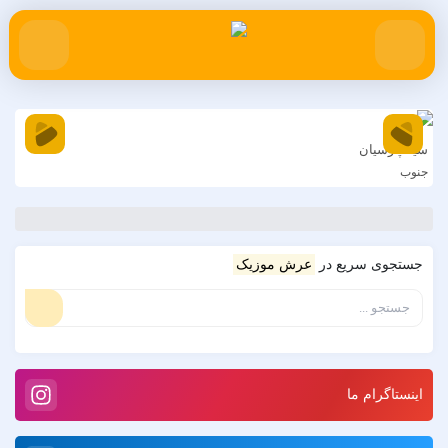
سینا پارسیان
را
جنوب
دل
جستجوی سریع در
عرش موزیک
اینستاگرام ما