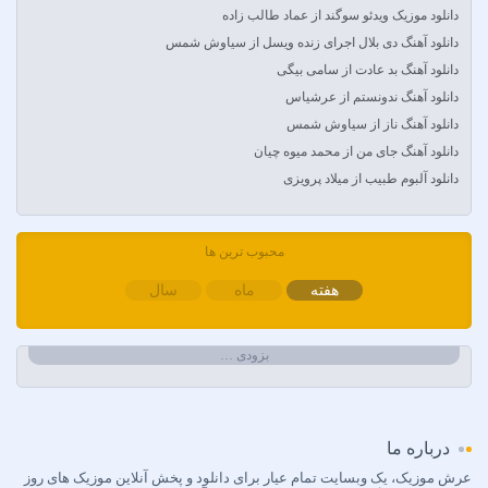
Amir Khalvat
دانلود موزیک ویدئو سوگند از عماد طالب زاده
Andre Schnura & Timmy Trumpet & Alexandra Stan
دانلود آهنگ دی بلال اجرای زنده ویسل از سیاوش شمس
Anyma Ellie Goulding
دانلود آهنگ بد عادت از سامی بیگی
Arsha Michaels
دانلود آهنگ ندونستم از عرشیاس
Aşkın Nur Yengi
دانلود آهنگ ناز از سیاوش شمس
Ava Max
دانلود آهنگ جای من از محمد میوه چیان
Avril Lavigne & Simple Plan
دانلود آلبوم طبیب از میلاد پرویزی
Ayla Çelik
Aynur Polat
محبوب ترین ها
Balabay Agayev
Bebe Rexha
هفته
ماه
سال
Bengü
Berkay
بزودی …
Berksan
Bilal Sonses & Çağın
Bilal Sonses & Deniz Toprak
درباره ما
Burak Buluk & Zara & Kurtuluş Kuş
Burak Bulut
عرش موزیک، یک وبسایت تمام عیار برای دانلود و پخش آنلاین موزیک های روز