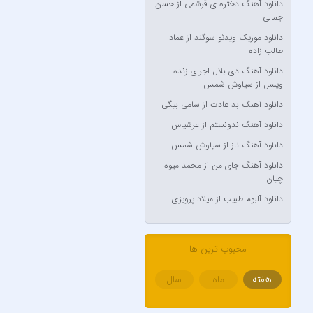
دانلود آهنگ دختره ی قرشمی از حسن
Akon
جمالی
Alexandra Stan
دانلود موزیک ویدئو سوگند از عماد
طالب زاده
Amir Khalvat
دانلود آهنگ دی بلال اجرای زنده
Andre Schnura & Timmy
ویسل از سیاوش شمس
Trumpet & Alexandra Stan
دانلود آهنگ بد عادت از سامی بیگی
Anyma Ellie Goulding
دانلود آهنگ ندونستم از عرشیاس
Arsha Michaels
دانلود آهنگ ناز از سیاوش شمس
Aşkın Nur Yengi
دانلود آهنگ جای من از محمد میوه
Ava Max
چیان
Avril Lavigne & Simple Plan
دانلود آلبوم طبیب از میلاد پرویزی
Ayla Çelik
Aynur Polat
محبوب ترین ها
Balabay Agayev
هفته
ماه
سال
Bebe Rexha
Bengü