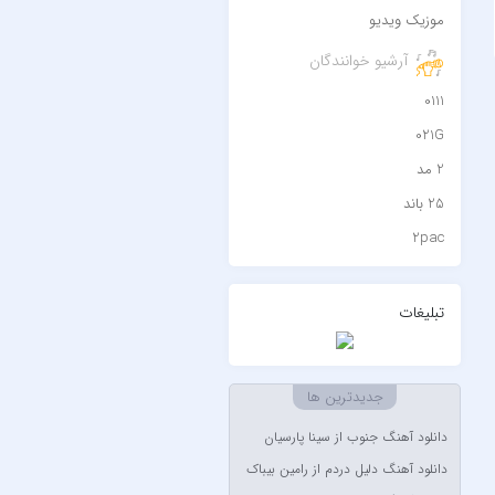
موزیک ویدیو
آرشیو خوانندگان
0111
021G
2 مد
25 باند
2pac
۷ باند
۷ بند
تبلیغات
7 بند سون بند
ABEGI
جدیدترین ها
Afra
دانلود آهنگ جنوب از سینا پارسیان
AFROJACK
دانلود آهنگ دلیل دردم از رامین بیباک
Ahmadreza Habibiyan