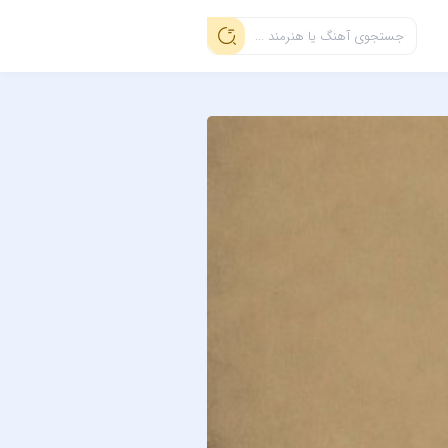
رامین بیباک
دلیل دردم