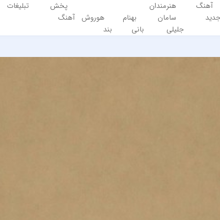
آهنگ
هنرمندان
پخش
تبلیغات
دید
سامان
بهنام
هوروش
آهنگ
جلیلی
بانی
بند