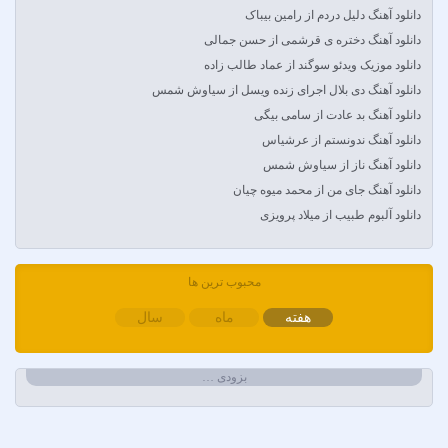
Arsha Michaels
دانلود آهنگ دلیل دردم از رامین بیباک
Aşkın Nur Yengi
دانلود آهنگ دختره ی قرشمی از حسن جمالی
Ava Max
دانلود موزیک ویدئو سوگند از عماد طالب زاده
Avril Lavigne & Simple Plan
دانلود آهنگ دی بلال اجرای زنده ویسل از سیاوش شمس
Ayla Çelik
دانلود آهنگ بد عادت از سامی بیگی
Aynur Polat
دانلود آهنگ ندونستم از عرشیاس
Balabay Agayev
دانلود آهنگ ناز از سیاوش شمس
Bebe Rexha
دانلود آهنگ جای من از محمد میوه چیان
Bengü
دانلود آلبوم طبیب از میلاد پرویزی
Berkay
Berksan
Bilal Sonses & Çağın
محبوب ترین ها
Bilal Sonses & Deniz Toprak
هفته
ماه
سال
Burak Buluk & Zara & Kurtuluş Kuş
Burak Bulut
بزودی …
Calvin Harris
Can Bonomo
Cenk Türk