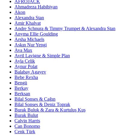
AFROJACK
Ahmadreza Habibiyan
Akon
Alexandra Stan
Amir Khalvat
Andre Schnura & Timmy Trumpet & Alexandra Stan
Anyma Ellie Goulding
Arsha Michaels
Aşkın Nur Yengi
Ava Max
Avril Lavigne & Simple Plan
Ayla Çelik
Aynur Polat
Balabay Agayev
Bebe Rexha
Bengü
Berkay
Berksan
Bilal Sonses & Çağın
Bilal Sonses & Deniz Toprak
Burak Buluk & Zara & Kurtuluş Kuş
Burak Bulut
Calvin Harris
Can Bonomo
Cenk Türk