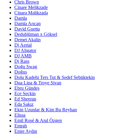
Chris Brown
Cinare Melikzade
Çinarə Məlikzadə
Damla
Damla Arıcan
David Guetta
Dedublüman x Göksel
Demet Akalin
Dj Aerial
DJ Aligator
DJ AMB
Dj Rass
Doğu Swag
Doğuş
Dolu Kadehi Ters Tut & Sedef Sebüktekin
Dua Lipa & Troye Sivan
Ebru Gündeş
Ece Seçkin
Ed Sheeran
Eda Sakız
Ekin Uzunlar & Kim Bu Reyhan
Elissa
Emil Rosé & Anıl Özgen
Emrah
Emre Aydın