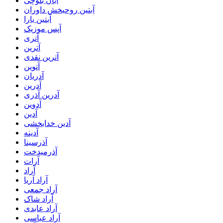
آبان بلوچی
آبتین روحبخش داوران
آبتین یارا
آپس موزیک
آتری
آترین
آترین نقدی
آتوین
آدریان
آدرین
آدرین آذری
آدوین
آدین
آدین خدابخشی
آدینه
آذرسینا
آذرمیدخت
آرات
آراد
آراد آریا
آراد جمعی
آراد شاک
آراد عابدی
آراد عباسی