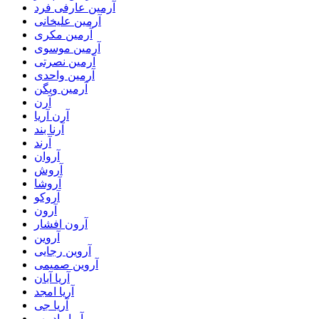
آرمین عارفی فرد
آرمین علیخانی
آرمین مکری
آرمین موسوی
آرمین نصرتی
آرمین واحدی
آرمین ویگن
آرن
آرن آریا
آرنا بند
آرند
آروان
آروش
آروشا
آروکو
آرون
آرون افشار
آروین
آروین رجایی
آروین صمیمی
آریا آبان
آریا امجد
آریا جی
آریا رادمهر