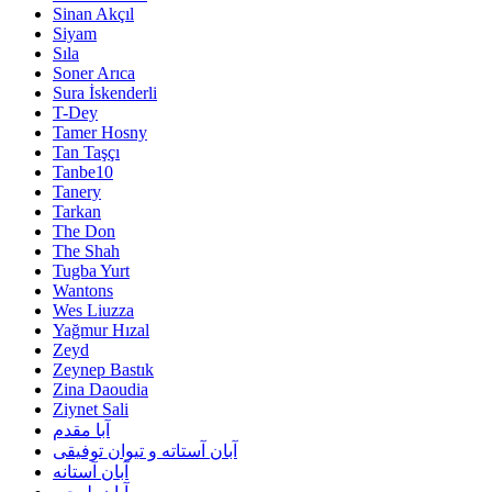
Sinan Akçıl
Siyam
Sıla
Soner Arıca
Sura İskenderli
T-Dey
Tamer Hosny
Tan Taşçı
Tanbe10
Tanery
Tarkan
The Don
The Shah
Tugba Yurt
Wantons
Wes Liuzza
Yağmur Hızal
Zeyd
Zeynep Bastık
Zina Daoudia
Ziynet Sali
آبا مقدم
آبان آستاته و تیوان توفیقی
آبان آستانه