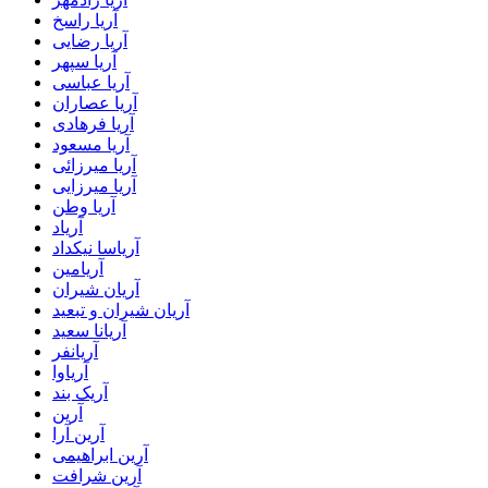
آریا راسخ
آریا رضایی
آریا سپهر
آریا عباسی
آریا عصاران
آریا فرهادی
آریا مسعود
آریا میرزائی
آریا میرزایی
آریا وطن
آریاد
آریاسا نیکداد
آریامین
آریان شیران
آریان شیران و تبعید
آریانا سعید
آریانفر
آریاوا
آریک بند
آرین
آرین آرا
آرین ابراهیمی
آرین شرافت