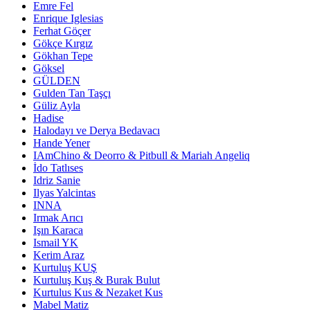
Emre Fel
Enrique Iglesias
Ferhat Göçer
Gökçe Kırgız
Gökhan Tepe
Göksel
GÜLDEN
Gulden Tan Taşçı
Güliz Ayla
Hadise
Halodayı ve Derya Bedavacı
Hande Yener
IAmChino & Deorro & Pitbull & Mariah Angeliq
İdo Tatlıses
Idriz Sanie
Ilyas Yalcintas
INNA
Irmak Arıcı
Işın Karaca
Ismail YK
Kerim Araz
Kurtuluş KUŞ
Kurtuluş Kuş & Burak Bulut
Kurtulus Kus & Nezaket Kus
Mabel Matiz