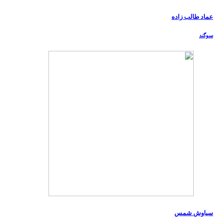
عماد طالب زاده
سوگند
سیاوش شمس