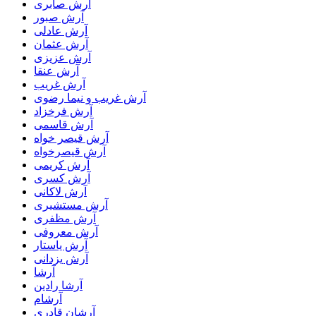
آرش صابری
آرش صبور
آرش عادلی
آرش عثمان
آرش عزیزی
آرش عنقا
آرش غریب
آرش غریب و نیما رضوی
آرش فرخزاد
آرش قاسمی
آرش قیصر خواه
آرش قیصرخواه
آرش کریمی
آرش کسری
آرش لاکانی
آرش مستشیری
آرش مظفری
آرش معروفی
آرش یاستار
آرش یزدانی
آرشا
آرشا رادین
آرشام
آرشان قادری