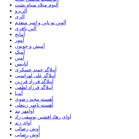
آلبوم میلاد سیاه پشت
آلریزو
آلزی
آلوین تو ناین و امیر متفدم
آلین باقری
آمانج
آمور
آمیش و جویون
آمیک
آمین
آناییس
آنپلاگد حمید عسکری
آنپلاگد علی لهراسبی
آنپلاگد فرزاد فرزین
آنپلاگد فرزاد لطفی
آندیا
آهسته مجید رضوی
آهسته ناصر زینعلی
آوامهر بند
آوای رهاد افشین یوسفی زاد
آوای زند
آوش رضائی
آوش رضایی