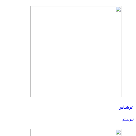
عرشیاس
ندونستم