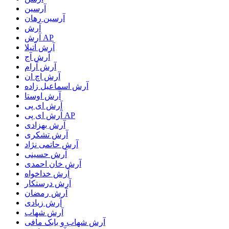
آرسین
آرسین رهان
آرش
آرش AP
آرش آتیلا
آرش آج
آرش آرام
آرش اچ ان
آرش اسماعیل زاده
آرش اوستا
آرش ای پی
آرش ای پی AP
آرش بهزادی
آرش تشکری
آرش حاتمی نژاد
آرش حسینی
آرش خان احمدی
آرش خداخواه
آرش درستکار
آرش رمضان
آرش زیادی
آرش شهاب
آرش شهاب و بابک مافی