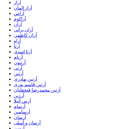
آراز
آراز المان
آراس
آراکوم
آران
آران براتی
آران کاظمی
آراو
آرتا
آرتا اسدی
آرتام
آرتتون
آرتی
آرتین
آرتین بهادری
آرتین قاسم پوری
آرتین محمدرضا فتحعلیان
آرژین
آرس آتیلا
آرسام
آرسامین
آرسان
آرسان و آسلی
آرسن