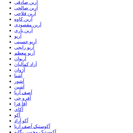
آرین صادقی
آرین صالحی
آرین فلاحی
آرین کاوه
آرین مقصودی
آرین یاری
آریو
آریو حسینی
آریو رایجی
آریو معظم
آریوان
آزاد کمالیان
آژوان
آشنا
آشور
آشین
آصف آریا
آفرو جی
آقا فرا
آکای
آکو
آکو آزاد
آکوستیک آصف آریا
آکوستیک محسن یگانه