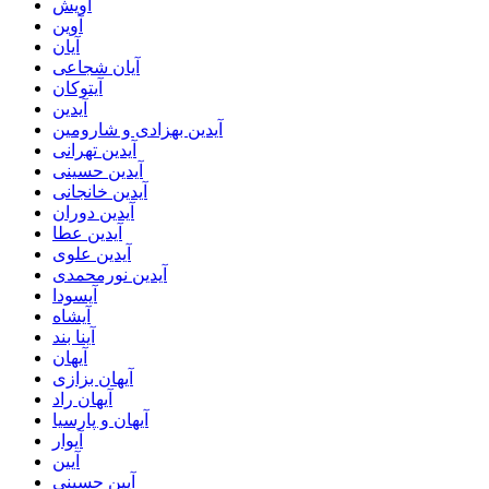
آویش
آوین
آیان
آیان شجاعی
آیتوکان
آیدین
آیدین بهزادی و شارومین
آیدین تهرانی
آیدین حسینی
آیدین خانجانی
آیدین دوران
آیدین عطا
آیدین علوی
آیدین نورمحمدی
آیسودا
آیشاه
آینا بند
آیهان
آیهان بزازی
آیهان راد
آیهان و پارسیا
آیوار
آیین
آیین حسینی