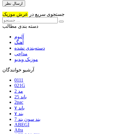
جستجوی سریع در
عرش موزیک
دسته بندی مطالب
آلبوم
آهنگ
دسته‌بندی نشده
مداحی
موزیک ویدیو
آرشیو خوانندگان
0111
021G
2 مد
25 باند
2pac
۷ باند
۷ بند
7 بند سون بند
ABEGI
Afra