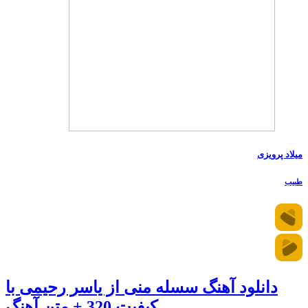
میلاد پرویزی
طبیب
دانلود آهنگ سسله منی از یاسر رحیمی با
کیفیت 320 + متن آهنگ