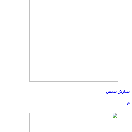
سیاوش شمس
ناز