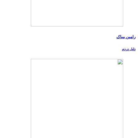
رامین بیباک
دلیل دردم