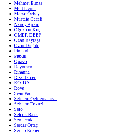
Mehmet Elmas
Mert Demir
Merve Özbey
Mustafa Ceceli
Nancy Ajram
Oğuzhan Koç
OMER DEEP
Ozan Bayraşa
Ozan Doğulu
Pinhani
Pitbull
Quavo
Reynmen
Rihanna
Rıza Tamer
ROJDA
Roya
Sean Paul
Sebnem Qehremanova
Sebnem Tovuzlu
Sefo
Selçuk Balcı
Semicenk
Serdar Ortaç
Sertab Erener