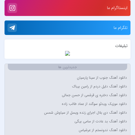
۷ بند
اینستاگرام ما
7 بند سون بند
ABEGI
تلگرام ما
Afra
AFROJACK
تبلیغات
Ahmadreza Habibiyan
Akon
Alexandra Stan
جدیدترین ها
Amir Khalvat
دانلود آهنگ جنوب از سینا پارسیان
Andre Schnura & Timmy Trumpet & Alexandra Stan
دانلود آهنگ دلیل دردم از رامین بیباک
Anyma Ellie Goulding
دانلود آهنگ دختره ی قرشمی از حسن جمالی
Arsha Michaels
دانلود موزیک ویدئو سوگند از عماد طالب زاده
Aşkın Nur Yengi
دانلود آهنگ دی بلال اجرای زنده ویسل از سیاوش شمس
Ava Max
دانلود آهنگ بد عادت از سامی بیگی
Avril Lavigne & Simple Plan
دانلود آهنگ ندونستم از عرشیاس
Ayla Çelik