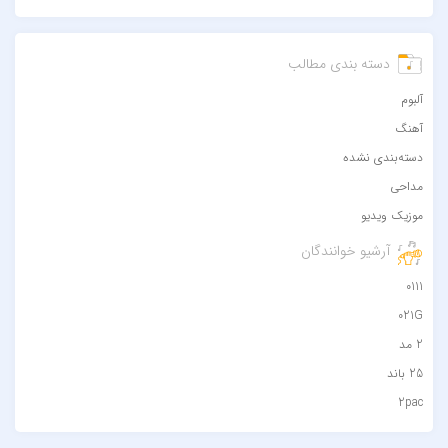
دسته بندی مطالب
آلبوم
آهنگ
دسته‌بندی نشده
مداحی
موزیک ویدیو
آرشیو خوانندگان
0111
021G
2 مد
25 باند
2pac
۷ باند