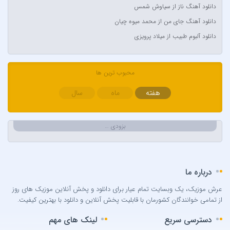
دانلود آهنگ ناز از سیاوش شمس
Aynur Polat
دانلود آهنگ جای من از محمد میوه چیان
Balabay Agayev
دانلود آلبوم طبیب از میلاد پرویزی
Bebe Rexha
Bengü
محبوب ترین ها
Berkay
Berksan
هفته
ماه
سال
Bilal Sonses & Çağın
Bilal Sonses & Deniz Toprak
بزودی …
Burak Buluk & Zara & Kurtuluş Kuş
Burak Bulut
Calvin Harris
درباره ما
Can Bonomo
عرش موزیک، یک وبسایت تمام عیار برای دانلود و پخش آنلاین موزیک های روز
Cenk Türk
از تمامی خوانندگان کشورمان با قابلیت پخش آنلاین و دانلود با بهترین کیفیت.
Chris Brown
دسترسی سریع
لینک های مهم
Cinare Melikzade