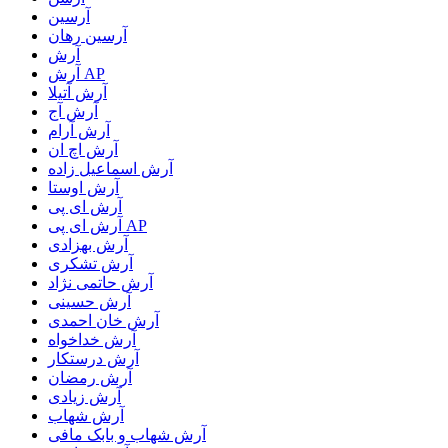
آرسین
آرسین رهان
آرش
آرش AP
آرش آتیلا
آرش آج
آرش آرام
آرش اچ ان
آرش اسماعیل زاده
آرش اوستا
آرش ای پی
آرش ای پی AP
آرش بهزادی
آرش تشکری
آرش حاتمی نژاد
آرش حسینی
آرش خان احمدی
آرش خداخواه
آرش درستکار
آرش رمضان
آرش زیادی
آرش شهاب
آرش شهاب و بابک مافی