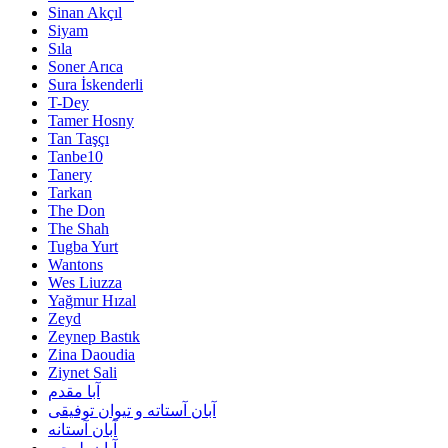
Sinan Akçıl
Siyam
Sıla
Soner Arıca
Sura İskenderli
T-Dey
Tamer Hosny
Tan Taşçı
Tanbe10
Tanery
Tarkan
The Don
The Shah
Tugba Yurt
Wantons
Wes Liuzza
Yağmur Hızal
Zeyd
Zeynep Bastık
Zina Daoudia
Ziynet Sali
آبا مقدم
آبان آستاته و تیوان توفیقی
آبان آستانه