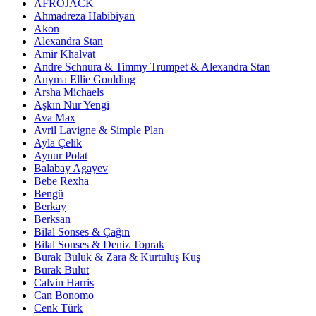
AFROJACK
Ahmadreza Habibiyan
Akon
Alexandra Stan
Amir Khalvat
Andre Schnura & Timmy Trumpet & Alexandra Stan
Anyma Ellie Goulding
Arsha Michaels
Aşkın Nur Yengi
Ava Max
Avril Lavigne & Simple Plan
Ayla Çelik
Aynur Polat
Balabay Agayev
Bebe Rexha
Bengü
Berkay
Berksan
Bilal Sonses & Çağın
Bilal Sonses & Deniz Toprak
Burak Buluk & Zara & Kurtuluş Kuş
Burak Bulut
Calvin Harris
Can Bonomo
Cenk Türk