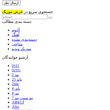
جستجوی سریع در
عرش موزیک
دسته بندی مطالب
آلبوم
آهنگ
دسته‌بندی نشده
مداحی
موزیک ویدیو
آرشیو خوانندگان
0111
021G
2 مد
25 باند
2pac
۷ باند
۷ بند
7 بند سون بند
ABEGI
Afra