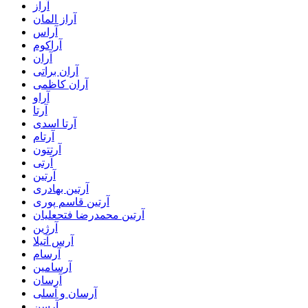
آراز
آراز المان
آراس
آراکوم
آران
آران براتی
آران کاظمی
آراو
آرتا
آرتا اسدی
آرتام
آرتتون
آرتی
آرتین
آرتین بهادری
آرتین قاسم پوری
آرتین محمدرضا فتحعلیان
آرژین
آرس آتیلا
آرسام
آرسامین
آرسان
آرسان و آسلی
آرسن