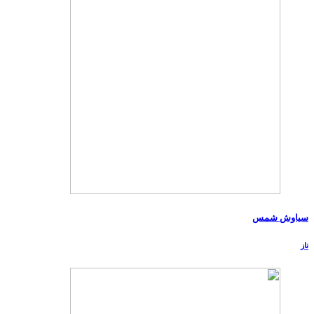
سیاوش شمس
ناز