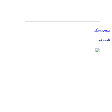
رامین بیباک
دلیل دردم