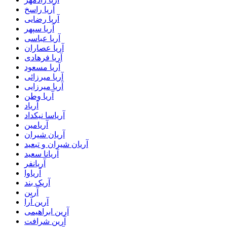
آریا راسخ
آریا رضایی
آریا سپهر
آریا عباسی
آریا عصاران
آریا فرهادی
آریا مسعود
آریا میرزائی
آریا میرزایی
آریا وطن
آریاد
آریاسا نیکداد
آریامین
آریان شیران
آریان شیران و تبعید
آریانا سعید
آریانفر
آریاوا
آریک بند
آرین
آرین آرا
آرین ابراهیمی
آرین شرافت