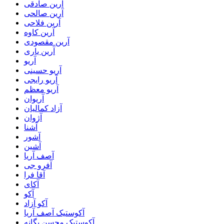
آرین صادقی
آرین صالحی
آرین فلاحی
آرین کاوه
آرین مقصودی
آرین یاری
آریو
آریو حسینی
آریو رایجی
آریو معظم
آریوان
آزاد کمالیان
آژوان
آشنا
آشور
آشین
آصف آریا
آفرو جی
آقا فرا
آکای
آکو
آکو آزاد
آکوستیک آصف آریا
آکوستیک محسن یگانه