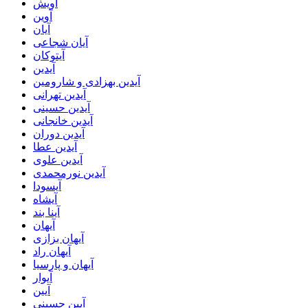
آویش
آوین
آیان
آیان شجاعی
آیتوکان
آیدین
آیدین بهزادی و شارومین
آیدین تهرانی
آیدین حسینی
آیدین خانجانی
آیدین دوران
آیدین عطا
آیدین علوی
آیدین نورمحمدی
آیسودا
آیشاه
آینا بند
آیهان
آیهان بزازی
آیهان راد
آیهان و پارسیا
آیوار
آیین
آیین حسینی