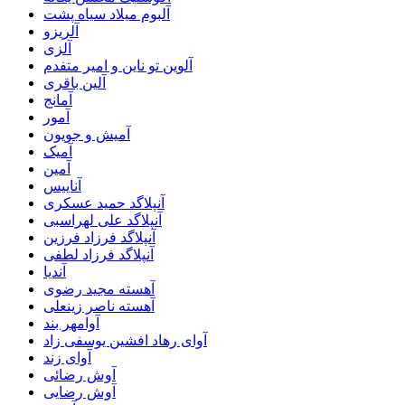
آلبوم میلاد سیاه پشت
آلریزو
آلزی
آلوین تو ناین و امیر متفدم
آلین باقری
آمانج
آمور
آمیش و جویون
آمیک
آمین
آناییس
آنپلاگد حمید عسکری
آنپلاگد علی لهراسبی
آنپلاگد فرزاد فرزین
آنپلاگد فرزاد لطفی
آندیا
آهسته مجید رضوی
آهسته ناصر زینعلی
آوامهر بند
آوای رهاد افشین یوسفی زاد
آوای زند
آوش رضائی
آوش رضایی