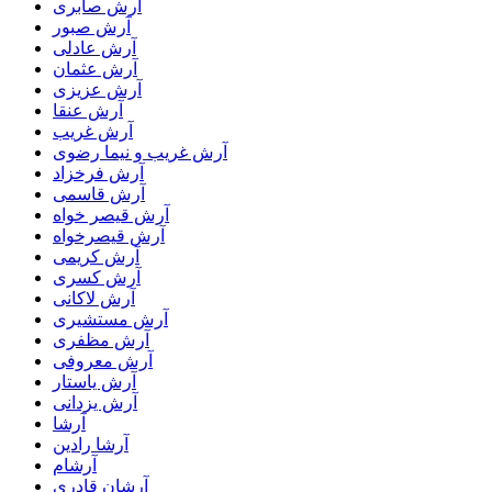
آرش صابری
آرش صبور
آرش عادلی
آرش عثمان
آرش عزیزی
آرش عنقا
آرش غریب
آرش غریب و نیما رضوی
آرش فرخزاد
آرش قاسمی
آرش قیصر خواه
آرش قیصرخواه
آرش کریمی
آرش کسری
آرش لاکانی
آرش مستشیری
آرش مظفری
آرش معروفی
آرش یاستار
آرش یزدانی
آرشا
آرشا رادین
آرشام
آرشان قادری