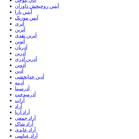
آبان بلوچی
آبتین روحبخش داوران
آبتین یارا
آپس موزیک
آتری
آترین
آترین نقدی
آتوین
آدریان
آدرین
آدرین آذری
آدوین
آدین
آدین خدابخشی
آدینه
آذرسینا
آذرمیدخت
آرات
آراد
آراد آریا
آراد جمعی
آراد شاک
آراد عابدی
آراد عباسی