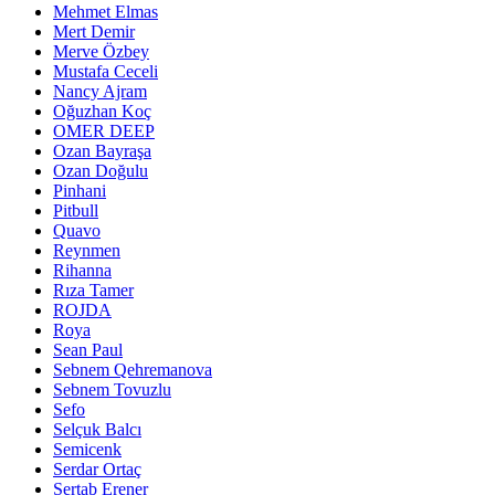
Mehmet Elmas
Mert Demir
Merve Özbey
Mustafa Ceceli
Nancy Ajram
Oğuzhan Koç
OMER DEEP
Ozan Bayraşa
Ozan Doğulu
Pinhani
Pitbull
Quavo
Reynmen
Rihanna
Rıza Tamer
ROJDA
Roya
Sean Paul
Sebnem Qehremanova
Sebnem Tovuzlu
Sefo
Selçuk Balcı
Semicenk
Serdar Ortaç
Sertab Erener