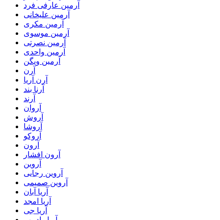
آرمین عارفی فرد
آرمین علیخانی
آرمین مکری
آرمین موسوی
آرمین نصرتی
آرمین واحدی
آرمین ویگن
آرن
آرن آریا
آرنا بند
آرند
آروان
آروش
آروشا
آروکو
آرون
آرون افشار
آروین
آروین رجایی
آروین صمیمی
آریا آبان
آریا امجد
آریا جی
آریا رادمهر