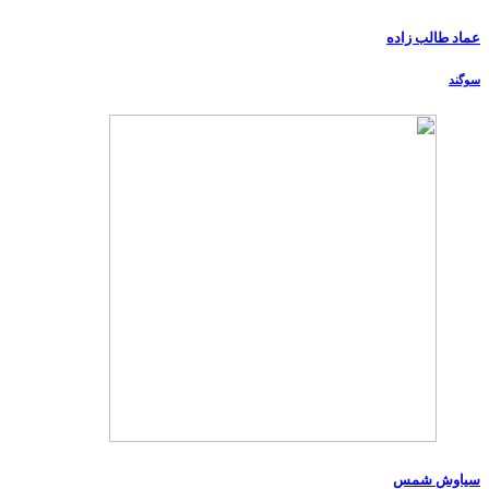
عماد طالب زاده
سوگند
سیاوش شمس