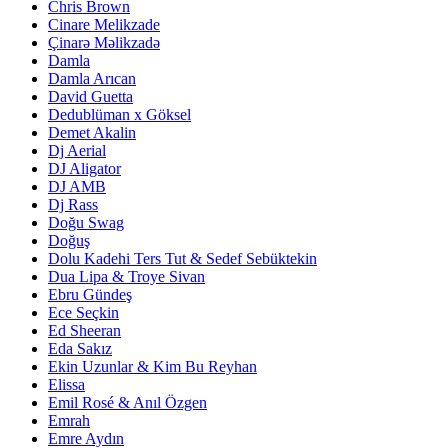
Chris Brown
Cinare Melikzade
Çinarə Məlikzadə
Damla
Damla Arıcan
David Guetta
Dedublüman x Göksel
Demet Akalin
Dj Aerial
DJ Aligator
DJ AMB
Dj Rass
Doğu Swag
Doğuş
Dolu Kadehi Ters Tut & Sedef Sebüktekin
Dua Lipa & Troye Sivan
Ebru Gündeş
Ece Seçkin
Ed Sheeran
Eda Sakız
Ekin Uzunlar & Kim Bu Reyhan
Elissa
Emil Rosé & Anıl Özgen
Emrah
Emre Aydın