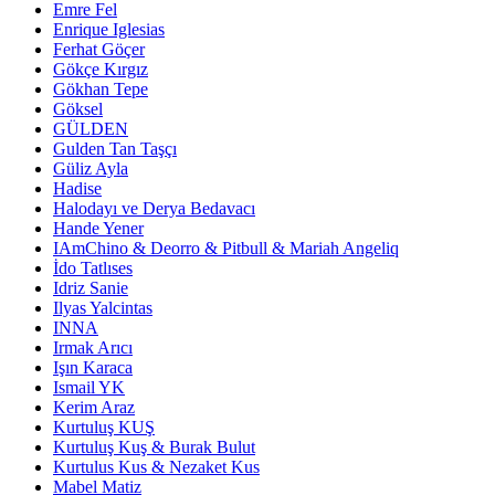
Emre Fel
Enrique Iglesias
Ferhat Göçer
Gökçe Kırgız
Gökhan Tepe
Göksel
GÜLDEN
Gulden Tan Taşçı
Güliz Ayla
Hadise
Halodayı ve Derya Bedavacı
Hande Yener
IAmChino & Deorro & Pitbull & Mariah Angeliq
İdo Tatlıses
Idriz Sanie
Ilyas Yalcintas
INNA
Irmak Arıcı
Işın Karaca
Ismail YK
Kerim Araz
Kurtuluş KUŞ
Kurtuluş Kuş & Burak Bulut
Kurtulus Kus & Nezaket Kus
Mabel Matiz