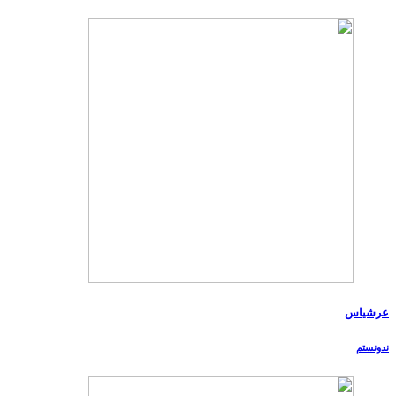
عرشیاس
ندونستم