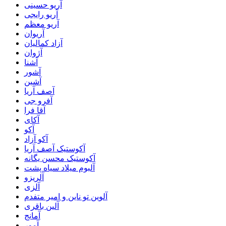
آریو حسینی
آریو رایجی
آریو معظم
آریوان
آزاد کمالیان
آژوان
آشنا
آشور
آشین
آصف آریا
آفرو جی
آقا فرا
آکای
آکو
آکو آزاد
آکوستیک آصف آریا
آکوستیک محسن یگانه
آلبوم میلاد سیاه پشت
آلریزو
آلزی
آلوین تو ناین و امیر متفدم
آلین باقری
آمانج
آمور