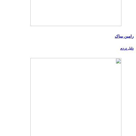
رامین بیباک
دلیل دردم