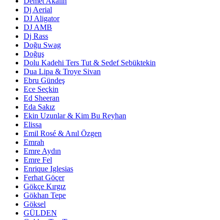
Demet Akalin
Dj Aerial
DJ Aligator
DJ AMB
Dj Rass
Doğu Swag
Doğuş
Dolu Kadehi Ters Tut & Sedef Sebüktekin
Dua Lipa & Troye Sivan
Ebru Gündeş
Ece Seçkin
Ed Sheeran
Eda Sakız
Ekin Uzunlar & Kim Bu Reyhan
Elissa
Emil Rosé & Anıl Özgen
Emrah
Emre Aydın
Emre Fel
Enrique Iglesias
Ferhat Göçer
Gökçe Kırgız
Gökhan Tepe
Göksel
GÜLDEN