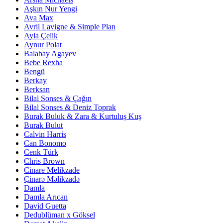
Aşkın Nur Yengi
Ava Max
Avril Lavigne & Simple Plan
Ayla Çelik
Aynur Polat
Balabay Agayev
Bebe Rexha
Bengü
Berkay
Berksan
Bilal Sonses & Çağın
Bilal Sonses & Deniz Toprak
Burak Buluk & Zara & Kurtuluş Kuş
Burak Bulut
Calvin Harris
Can Bonomo
Cenk Türk
Chris Brown
Cinare Melikzade
Çinarə Məlikzadə
Damla
Damla Arıcan
David Guetta
Dedublüman x Göksel