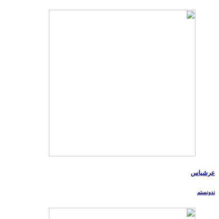
عرشیاس
ندونستم