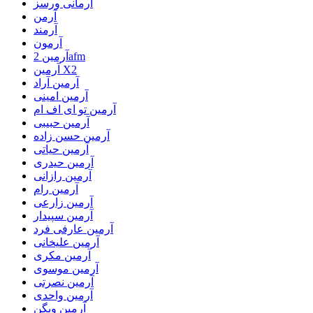
آرمانی ورسز
آرمن
آرمند
آرمون
آرمین 2afm
آرمین X2
آرمین آراد
آرمین امینی
آرمین تو ای اف ام
آرمین حبیبی
آرمین حسن زاده
آرمین حیاتی
آرمین حیدری
آرمین رازانی
آرمین رام
آرمین زارعی
آرمین سپیدار
آرمین عارفی فرد
آرمین علیخانی
آرمین مکری
آرمین موسوی
آرمین نصرتی
آرمین واحدی
آرمین ویگن