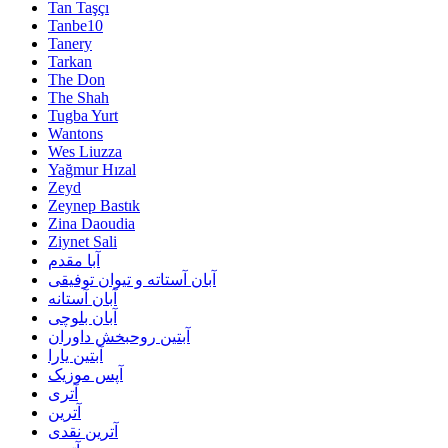
Tan Taşçı
Tanbe10
Tanery
Tarkan
The Don
The Shah
Tugba Yurt
Wantons
Wes Liuzza
Yağmur Hızal
Zeyd
Zeynep Bastık
Zina Daoudia
Ziynet Sali
آبا مقدم
آبان آستاته و تیوان توفیقی
آبان آستانه
آبان بلوچی
آبتین روحبخش داوران
آبتین یارا
آپس موزیک
آتری
آترین
آترین نقدی