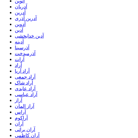
آتوین
آدریان
آدرین
آدرین آذری
آدوین
آدین
آدین خدابخشی
آدینه
آذرسینا
آذرمیدخت
آرات
آراد
آراد آریا
آراد جمعی
آراد شاک
آراد عابدی
آراد عباسی
آراز
آراز المان
آراس
آراکوم
آران
آران براتی
آران کاظمی