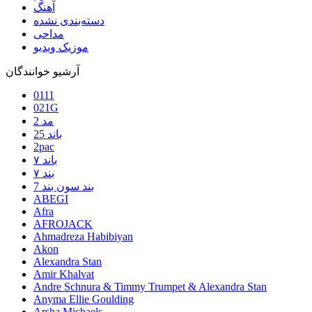
آهنگ
دسته‌بندی نشده
مداحی
موزیک ویدیو
آرشیو خوانندگان
0111
021G
2 مد
25 باند
2pac
۷ باند
۷ بند
7 بند سون بند
ABEGI
Afra
AFROJACK
Ahmadreza Habibiyan
Akon
Alexandra Stan
Amir Khalvat
Andre Schnura & Timmy Trumpet & Alexandra Stan
Anyma Ellie Goulding
Arsha Michaels