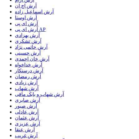
آرش اچ ان
آرش اسماعیل زاده
آرش اوستا
آرش ای پی
آرش ای پی AP
آرش بهزادی
آرش تشکری
آرش حاتمی نژاد
آرش حسینی
آرش خان احمدی
آرش خداخواه
آرش درستکار
آرش رمضان
آرش زیادی
آرش شهاب
آرش شهاب و بابک مافی
آرش صابری
آرش صبور
آرش عادلی
آرش عثمان
آرش عزیزی
آرش عنقا
آرش غریب