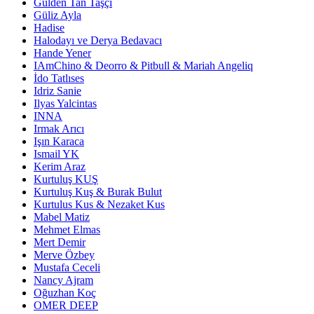
Gulden Tan Taşçı
Güliz Ayla
Hadise
Halodayı ve Derya Bedavacı
Hande Yener
IAmChino & Deorro & Pitbull & Mariah Angeliq
İdo Tatlıses
Idriz Sanie
Ilyas Yalcintas
INNA
Irmak Arıcı
Işın Karaca
Ismail YK
Kerim Araz
Kurtuluş KUŞ
Kurtuluş Kuş & Burak Bulut
Kurtulus Kus & Nezaket Kus
Mabel Matiz
Mehmet Elmas
Mert Demir
Merve Özbey
Mustafa Ceceli
Nancy Ajram
Oğuzhan Koç
OMER DEEP