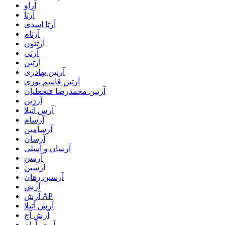
آراو
آرتا
آرتا اسدی
آرتام
آرتتون
آرتی
آرتین
آرتین بهادری
آرتین قاسم پوری
آرتین محمدرضا فتحعلیان
آرژین
آرس آتیلا
آرسام
آرسامین
آرسان
آرسان و آسلی
آرسن
آرسین
آرسین رهان
آرش
آرش AP
آرش آتیلا
آرش آج
آرش آرام