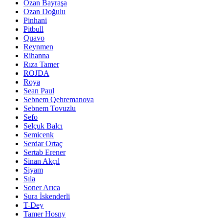
Ozan Bayraşa
Ozan Doğulu
Pinhani
Pitbull
Quavo
Reynmen
Rihanna
Rıza Tamer
ROJDA
Roya
Sean Paul
Sebnem Qehremanova
Sebnem Tovuzlu
Sefo
Selçuk Balcı
Semicenk
Serdar Ortaç
Sertab Erener
Sinan Akçıl
Siyam
Sıla
Soner Arıca
Sura İskenderli
T-Dey
Tamer Hosny