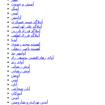
آمیش و جویون
آمیک
آمین
آناییس
آنپلاگد حمید عسکری
آنپلاگد علی لهراسبی
آنپلاگد فرزاد فرزین
آنپلاگد فرزاد لطفی
آندیا
آهسته مجید رضوی
آهسته ناصر زینعلی
آوامهر بند
آوای رهاد افشین یوسفی زاد
آوای زند
آوش رضائی
آوش رضایی
آویش
آوین
آیان
آیان شجاعی
آیتوکان
آیدین
آیدین بهزادی و شارومین