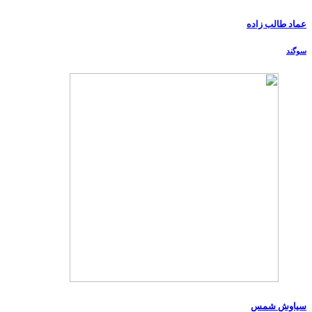
عماد طالب زاده
سوگند
سیاوش شمس