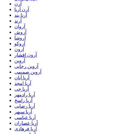
آرن
آرن آریا
آرنا بند
آرند
آروان
آروش
آروشا
آروکو
آرون
آرون افشار
آروین
آروین رجایی
آروین صمیمی
آریا آبان
آریا امجد
آریا جی
آریا رادمهر
آریا راسخ
آریا رضایی
آریا سپهر
آریا عباسی
آریا عصاران
آریا فرهادی