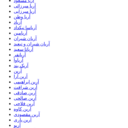
آریا مسعود
آریا میرزائی
آریا میرزایی
آریا وطن
آریاد
آریاسا نیکداد
آریامین
آریان شیران
آریان شیران و تبعید
آریانا سعید
آریانفر
آریاوا
آریک بند
آرین
آرین آرا
آرین ابراهیمی
آرین شرافت
آرین صادقی
آرین صالحی
آرین فلاحی
آرین کاوه
آرین مقصودی
آرین یاری
آریو