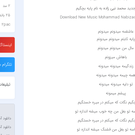
2 مد
جدید
محمد نبی زاده
به نام پایه بچگیم
25 باند
Download New Music Mohammad Nabizad
2pac
‌ ‌
عاشقمه میدونم میدونم
۷ باند
پایه ثابتم میدونم میدونم
۷ بند
اینستاگر
مال من میدونم میدونم
7 بند سون بند
باهاش میزونم
ABEGI
تلگرام م
زندگیمه میدونه میدونه
Afra
مه چیمه میدونه میدونه
OJACK
تبلیغا
تو دلیه میدونه میدونه
biyan
پیشم میمونه
Akon
چگیم نگات که میکنم در میره خستگیم
a Stan
اسه تو بغل من چه خوب میشه اندازه تو
halvat
دانلود آ
چگیم نگات که میکنم در میره خستگیم
دانلود آ
mpet &
واسه تو بغل من قشنگ میشه اندازه تو
a Stan