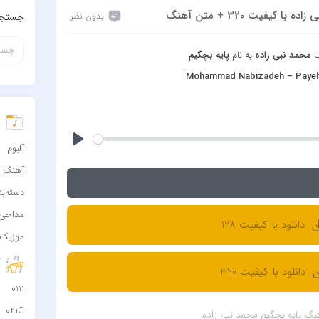
کیفیت 320 + متن آهنگ
بدون نظر
جستجو
گ
محمد نبی زاده
به نام
پایه بچگیم
Mohammad Nabizadeh – Paye
د
آلبوم
آهنگ
دسته‌ب
مداحی
دانلود با کیفیت 128
موزیک 
آ
دانلود با کیفیت 320
0111
021G
نگ پایه بچگیم محمد نبی زاده