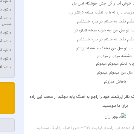
دانلود 
د خوش آب و گِل چش خوشگله اهل دل
ulding
دانلود م
وست داره که با یه زنگت میکنه کاراشو ول
chaels
دانلود 
چگیم نگات که میکنم در میره خستگیم
شمس
 Yengi
اسه تو بغل من چه خوب میشه اندازه تو
دانلود 
a Max
چگیم نگات که میکنم در میره خستگیم
دانلود 
e Plan
واسه تو بغل من قشنگ میشه اندازه تو
دانلود 
a Çelik
عاشقمه میدونم میدونم
دانلود 
 Polat
پایه ثابتم میدونم میدونم
دانلود آ
مال من میدونم میدونم
Agayev
باهاش میزونم
 Rexha
‌‌ ‌‌‌ ‌
Bengü
ک
نظر ارزشمند خود را راجع به آهنگ پایه بچگیم از محمد نبی زاده
Berkay
برای ما بنویسید.
erksan
 Çağın
 نبی زاده با کیفیت 320 + متن آهنگ
با لینک مستقیم
Toprak