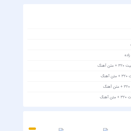
J AMB
j Rass
 Swag
Doğuş
ktekin
 Sivan
اده
Gündeş
 آهنگ
Seçkin
نگ
heeran
 Sakız
هنگ
Reyhan
Elissa
 Özgen
Emrah