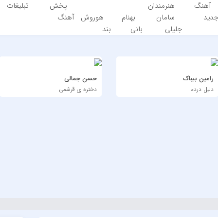
آهنگ
هنرمندان
پخش
تبلیغات
دید
سامان
بهنام
هوروش
آهنگ
جلیلی
بانی
بند
رامین بیباک
حسن جمالی
دلیل دردم
دختره ی قرشمی