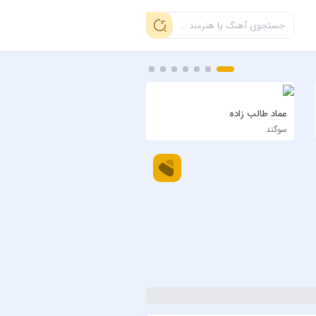
عماد طالب زاده
سیاوش شمس
سوگند
دی بلال اجرای زنده ویسل