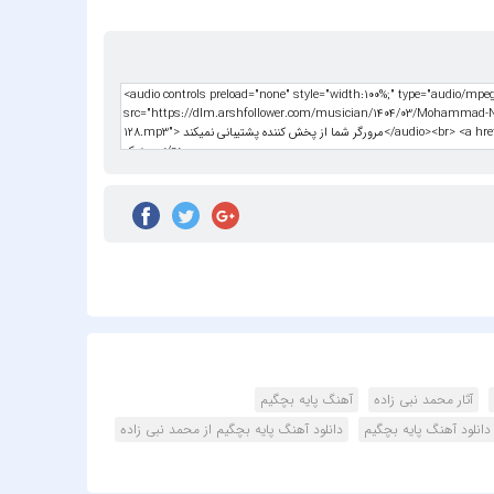
uş Kuş
 Bulut
Harris
onomo
k Türk
 Brown
ikzade
ikzadə
Damla
Arıcan
Guetta
öksel
آثار محمد نبی زاده
آهنگ پایه بچگیم
Akalin
دانلود آهنگ پایه بچگیم
دانلود آهنگ پایه بچگیم از محمد نبی زاده
 Aerial
igator