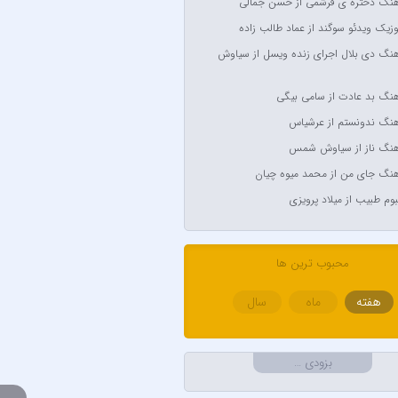
آهنگ دختره ی قرشمی از حسن جمالی
Anyma Ellie Go
وزیک ویدئو سوگند از عماد طالب زاده
Arsha Mi
آهنگ دی بلال اجرای زنده ویسل از سیاوش
Aşkın Nur
آهنگ بد عادت از سامی بیگی
Av
آهنگ ندونستم از عرشیاس
Avril Lavigne & Simpl
آهنگ ناز از سیاوش شمس
Ayl
آهنگ جای من از محمد میوه چیان
Aynur
لبوم طبیب از میلاد پرویزی
Balabay 
Bebe
محبوب ترین ها
هفته
ماه
سال
B
Bilal Sonses &
بزودی …
Bilal Sonses & Deniz 