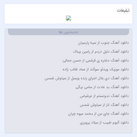
AFROJACK
تبلیغات
Ahmadreza Habibiyan
Akon
Alexandra Stan
جدیدترین ها
Amir Khalvat
دانلود آهنگ جنوب از سینا پارسیان
Andre Schnura & Timmy Trumpet & Alexandra Stan
دانلود آهنگ دلیل دردم از رامین بیباک
Anyma Ellie Goulding
دانلود آهنگ دختره ی قرشمی از حسن جمالی
Arsha Michaels
دانلود موزیک ویدئو سوگند از عماد طالب زاده
Aşkın Nur Yengi
دانلود آهنگ دی بلال اجرای زنده ویسل از سیاوش شمس
Ava Max
دانلود آهنگ بد عادت از سامی بیگی
Avril Lavigne & Simple Plan
دانلود آهنگ ندونستم از عرشیاس
Ayla Çelik
دانلود آهنگ ناز از سیاوش شمس
Aynur Polat
دانلود آهنگ جای من از محمد میوه چیان
Balabay Agayev
دانلود آلبوم طبیب از میلاد پرویزی
Bebe Rexha
Bengü