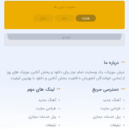
محبوب ترین ها
Berkay
Berksan
هفته
ماه
سال
Bilal Sonses & Çağın
Bilal Sonses & Deniz Toprak
بزودی …
Burak Buluk & Zara & Kurtuluş Kuş
Burak Bulut
Calvin Harris
درباره ما
Can Bonomo
عرش موزیک، یک وبسایت تمام عیار برای دانلود و پخش آنلاین موزیک های روز
Cenk Türk
از تمامی خوانندگان کشورمان با قابلیت پخش آنلاین و دانلود با بهترین کیفیت.
Chris Brown
دسترسی سریع
لینک های مهم
Cinare Melikzade
Çinarə Məlikzadə
آهنگ جدید
آهنگ جدید
Damla
طراحی سایت
طراحی سایت
Damla Arıcan
پنل خدمات مجازی
پنل خدمات مجازی
David Guetta
تبلیغات
تبلیغات