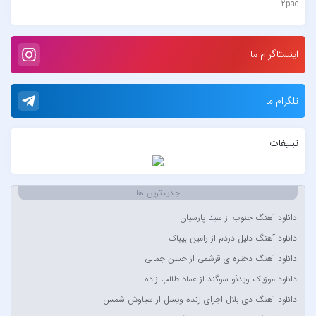
2pac
۷ باند
۷ بند
اینستاگرام ما
7 بند سون بند
ABEGI
تلگرام ما
Afra
AFROJACK
تبلیغات
Ahmadreza Habibiyan
Akon
Alexandra Stan
جدیدترین ها
Amir Khalvat
دانلود آهنگ جنوب از سینا پارسیان
Andre Schnura & Timmy Trumpet & Alexandra Stan
دانلود آهنگ دلیل دردم از رامین بیباک
Anyma Ellie Goulding
دانلود آهنگ دختره ی قرشمی از حسن جمالی
Arsha Michaels
دانلود موزیک ویدئو سوگند از عماد طالب زاده
Aşkın Nur Yengi
دانلود آهنگ دی بلال اجرای زنده ویسل از سیاوش شمس
Ava Max