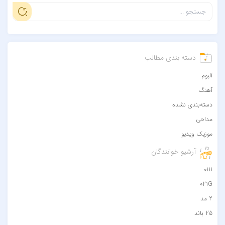
دسته بندی مطالب
آلبوم
آهنگ
دسته‌بندی نشده
مداحی
موزیک ویدیو
آرشیو خوانندگان
0111
021G
2 مد
25 باند