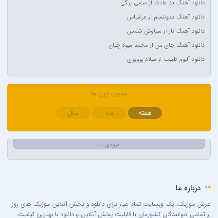
دانلود آهنگ بد عادت از سامی بیگی
Avril Lavigne & Simple Plan
دانلود آهنگ ندونستم از عرشیاس
Ayla Çelik
دانلود آهنگ ناز از سیاوش شمس
Aynur Polat
دانلود آهنگ جای من از محمد میوه چیان
Balabay Agayev
دانلود آلبوم طبیب از میلاد پرویزی
Bebe Rexha
Bengü
محبوب ترین ها
Berkay
Berksan
هفته
ماه
سال
Bilal Sonses & Çağın
Bilal Sonses & Deniz Toprak
بزودی …
Burak Buluk & Zara & Kurtuluş Kuş
Burak Bulut
Calvin Harris
درباره ما
Can Bonomo
عرش موزیک، یک وبسایت تمام عیار برای دانلود و پخش آنلاین موزیک های روز
Cenk Türk
از تمامی خوانندگان کشورمان با قابلیت پخش آنلاین و دانلود با بهترین کیفیت.