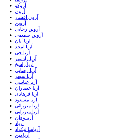
آروکو
آرون
آرون افشار
آروین
آروین رجایی
آروین صمیمی
آریا آبان
آریا امجد
آریا جی
آریا رادمهر
آریا راسخ
آریا رضایی
آریا سپهر
آریا عباسی
آریا عصاران
آریا فرهادی
آریا مسعود
آریا میرزائی
آریا میرزایی
آریا وطن
آریاد
آریاسا نیکداد
آریامین