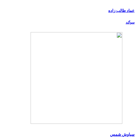
عماد طالب زاده
سوگند
سیاوش شمس