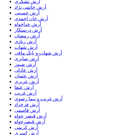
آرش تشکری
آرش حاتمی نژاد
آرش حسینی
آرش خان احمدی
آرش خداخواه
آرش درستکار
آرش رمضان
آرش زیادی
آرش شهاب
آرش شهاب و بابک مافی
آرش صابری
آرش صبور
آرش عادلی
آرش عثمان
آرش عزیزی
آرش عنقا
آرش غریب
آرش غریب و نیما رضوی
آرش فرخزاد
آرش قاسمی
آرش قیصر خواه
آرش قیصرخواه
آرش کریمی
آرش کسری