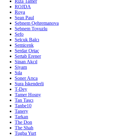
Rıza Tamer
ROJDA
Roya
Sean Paul
Sebnem Qehremanova
Sebnem Tovuzlu
Sefo
Selçuk Balcı
Semicenk
Serdar Ortaç
Sertab Erener
Sinan Akçıl
Siyam
Sıla
Soner Arıca
Sura İskenderli
T-Dey
Tamer Hosny
Tan Taşçı
Tanbe10
Tanery
Tarkan
The Don
The Shah
Tugba Yurt