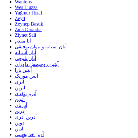
Wantons
Wes Liuzza
Yağmur Hızal
Zeyd
Zeynep Bastık
Zina Daoudia
Ziynet Sali
آبا مقدم
آبان آستاته و تیوان توفیقی
آبان آستانه
آبان بلوچی
آبتین روحبخش داوران
آبتین یارا
آپس موزیک
آتری
آترین
آترین نقدی
آتوین
آدریان
آدرین
آدرین آذری
آدوین
آدین
آدین خدابخشی