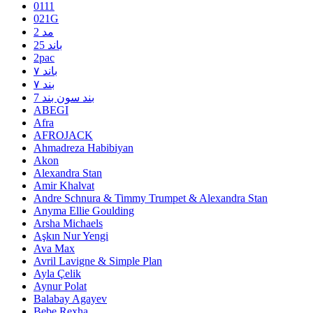
0111
021G
2 مد
25 باند
2pac
۷ باند
۷ بند
7 بند سون بند
ABEGI
Afra
AFROJACK
Ahmadreza Habibiyan
Akon
Alexandra Stan
Amir Khalvat
Andre Schnura & Timmy Trumpet & Alexandra Stan
Anyma Ellie Goulding
Arsha Michaels
Aşkın Nur Yengi
Ava Max
Avril Lavigne & Simple Plan
Ayla Çelik
Aynur Polat
Balabay Agayev
Bebe Rexha