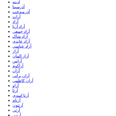
آدینه
آذرسینا
آذرمیدخت
آرات
آراد
آراد آریا
آراد جمعی
آراد شاک
آراد عابدی
آراد عباسی
آراز
آراز المان
آراس
آراکوم
آران
آران براتی
آران کاظمی
آراو
آرتا
آرتا اسدی
آرتام
آرتتون
آرتی
آرتین