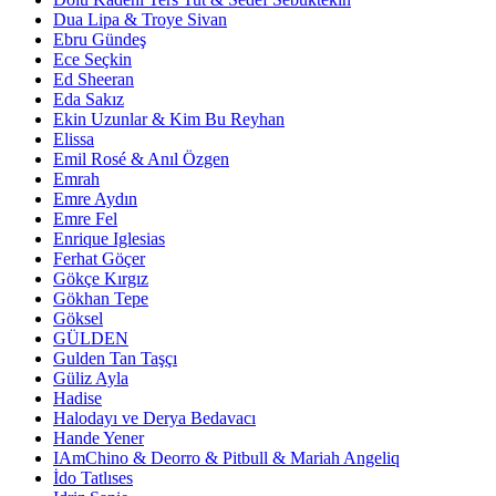
Dua Lipa & Troye Sivan
Ebru Gündeş
Ece Seçkin
Ed Sheeran
Eda Sakız
Ekin Uzunlar & Kim Bu Reyhan
Elissa
Emil Rosé & Anıl Özgen
Emrah
Emre Aydın
Emre Fel
Enrique Iglesias
Ferhat Göçer
Gökçe Kırgız
Gökhan Tepe
Göksel
GÜLDEN
Gulden Tan Taşçı
Güliz Ayla
Hadise
Halodayı ve Derya Bedavacı
Hande Yener
IAmChino & Deorro & Pitbull & Mariah Angeliq
İdo Tatlıses