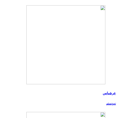
عرشیاس
ندونستم