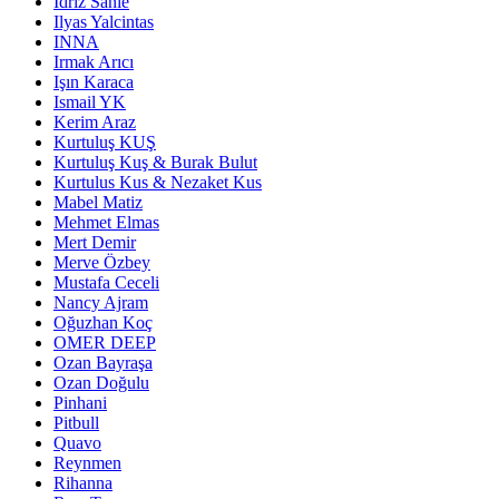
Idriz Sanie
Ilyas Yalcintas
INNA
Irmak Arıcı
Işın Karaca
Ismail YK
Kerim Araz
Kurtuluş KUŞ
Kurtuluş Kuş & Burak Bulut
Kurtulus Kus & Nezaket Kus
Mabel Matiz
Mehmet Elmas
Mert Demir
Merve Özbey
Mustafa Ceceli
Nancy Ajram
Oğuzhan Koç
OMER DEEP
Ozan Bayraşa
Ozan Doğulu
Pinhani
Pitbull
Quavo
Reynmen
Rihanna