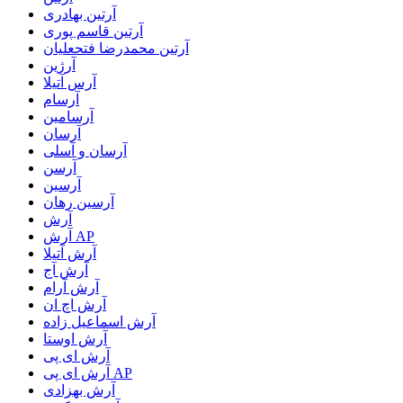
آرتین بهادری
آرتین قاسم پوری
آرتین محمدرضا فتحعلیان
آرژین
آرس آتیلا
آرسام
آرسامین
آرسان
آرسان و آسلی
آرسن
آرسین
آرسین رهان
آرش
آرش AP
آرش آتیلا
آرش آج
آرش آرام
آرش اچ ان
آرش اسماعیل زاده
آرش اوستا
آرش ای پی
آرش ای پی AP
آرش بهزادی