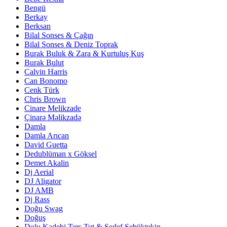
Bengü
Berkay
Berksan
Bilal Sonses & Çağın
Bilal Sonses & Deniz Toprak
Burak Buluk & Zara & Kurtuluş Kuş
Burak Bulut
Calvin Harris
Can Bonomo
Cenk Türk
Chris Brown
Cinare Melikzade
Çinarə Məlikzadə
Damla
Damla Arıcan
David Guetta
Dedublüman x Göksel
Demet Akalin
Dj Aerial
DJ Aligator
DJ AMB
Dj Rass
Doğu Swag
Doğuş
Dolu Kadehi Ters Tut & Sedef Sebüktekin