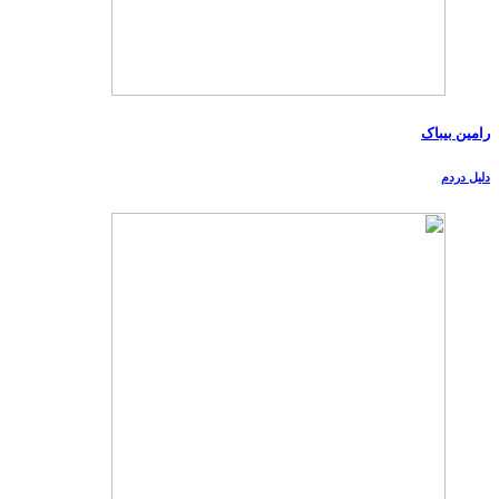
رامین بیباک
دلیل دردم