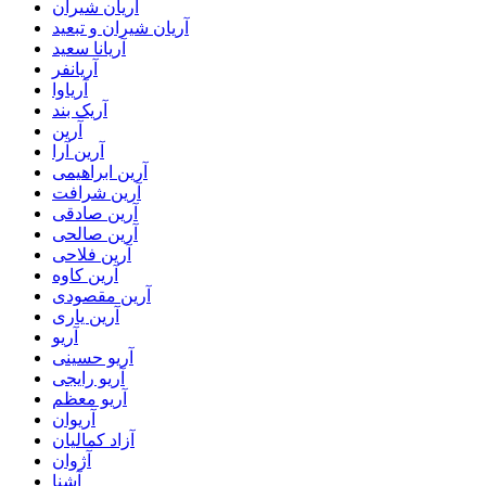
آریان شیران
آریان شیران و تبعید
آریانا سعید
آریانفر
آریاوا
آریک بند
آرین
آرین آرا
آرین ابراهیمی
آرین شرافت
آرین صادقی
آرین صالحی
آرین فلاحی
آرین کاوه
آرین مقصودی
آرین یاری
آریو
آریو حسینی
آریو رایجی
آریو معظم
آریوان
آزاد کمالیان
آژوان
آشنا