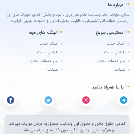
درباره ما
Can Bonomo
عرش موزیک، یک وبسایت تمام عیار برای دانلود و پخش آنلاین موزیک های روز
Cenk Türk
از تمامی خوانندگان کشورمان با قابلیت پخش آنلاین و دانلود با بهترین کیفیت.
Chris Brown
دسترسی سریع
لینک های مهم
Cinare Melikzade
Çinarə Məlikzadə
آهنگ جدید
آهنگ جدید
Damla
طراحی سایت
طراحی سایت
Damla Arıcan
پنل خدمات مجازی
پنل خدمات مجازی
David Guetta
تبلیغات
تبلیغات
Dedublüman x Göksel
با ما همراه باشید
Demet Akalin
Dj Aerial
DJ Aligator
DJ AMB
Dj Rass
تمامی حقوق مادی و معنوی اين وبسايت متعلق به عرش موزیک ميباشد
و هرگونه کپی برداری از آن بدون ذکر منبع حرام می باشد.
Doğu Swag