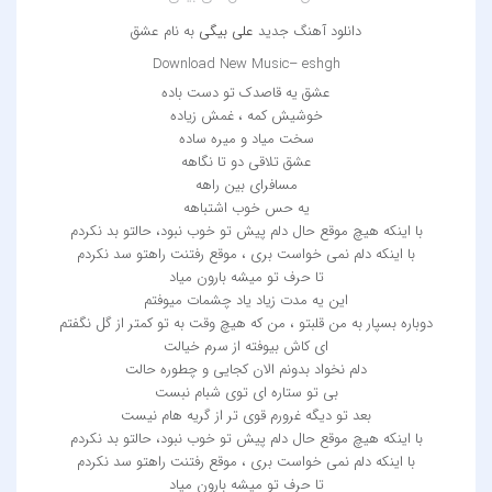
دانلود آهنگ جدید
علی بیگی
به نام عشق
Download New Music– eshgh
عشق یه قاصدک تو دست باده
خوشیش کمه ، غمش زیاده
سخت میاد و میره ساده
عشق تلاقی دو تا نگاهه
مسافرای بین راهه
یه حس خوب اشتباهه
با اینکه هیچ موقع حال دلم پیش تو خوب نبود، حالتو بد نکردم
با اینکه دلم نمی خواست بری ، موقع رفتنت راهتو سد نکردم
تا حرف تو میشه بارون میاد
این یه مدت زیاد یاد چشمات میوفتم
دوباره بسپار به من قلبتو ، من که هیچ وقت به تو کمتر از گل نگفتم
ای کاش بیوفته از سرم خیالت
دلم نخواد بدونم الان کجایی و چطوره حالت
بی تو ستاره ای توی شبام نبست
بعد تو دیگه غرورم قوی تر از گریه هام نیست
با اینکه هیچ موقع حال دلم پیش تو خوب نبود، حالتو بد نکردم
با اینکه دلم نمی خواست بری ، موقع رفتنت راهتو سد نکردم
تا حرف تو میشه بارون میاد