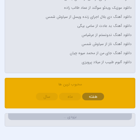
Arsha Michaels
دانلود موزیک ویدئو سوگند از عماد طالب زاده
Aşkın Nur Yengi
دانلود آهنگ دی بلال اجرای زنده ویسل از سیاوش شمس
Ava Max
دانلود آهنگ بد عادت از سامی بیگی
Avril Lavigne & Simple Plan
دانلود آهنگ ندونستم از عرشیاس
Ayla Çelik
دانلود آهنگ ناز از سیاوش شمس
Aynur Polat
دانلود آهنگ جای من از محمد میوه چیان
Balabay Agayev
دانلود آلبوم طبیب از میلاد پرویزی
Bebe Rexha
Bengü
محبوب ترین ها
Berkay
Berksan
هفته
ماه
سال
Bilal Sonses & Çağın
Bilal Sonses & Deniz Toprak
بزودی …
Burak Buluk & Zara & Kurtuluş Kuş
Burak Bulut
Calvin Harris