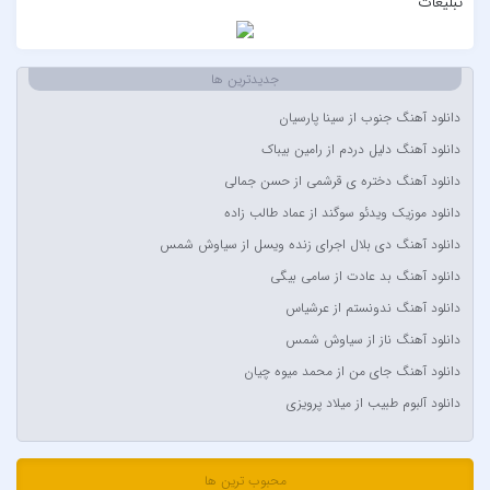
تبلیغات
Ahmadreza Habibiyan
Akon
Alexandra Stan
جدیدترین ها
Amir Khalvat
دانلود آهنگ جنوب از سینا پارسیان
Andre Schnura & Timmy Trumpet & Alexandra Stan
دانلود آهنگ دلیل دردم از رامین بیباک
Anyma Ellie Goulding
دانلود آهنگ دختره ی قرشمی از حسن جمالی
Arsha Michaels
دانلود موزیک ویدئو سوگند از عماد طالب زاده
Aşkın Nur Yengi
دانلود آهنگ دی بلال اجرای زنده ویسل از سیاوش شمس
Ava Max
دانلود آهنگ بد عادت از سامی بیگی
Avril Lavigne & Simple Plan
دانلود آهنگ ندونستم از عرشیاس
Ayla Çelik
دانلود آهنگ ناز از سیاوش شمس
Aynur Polat
دانلود آهنگ جای من از محمد میوه چیان
Balabay Agayev
دانلود آلبوم طبیب از میلاد پرویزی
Bebe Rexha
Bengü
محبوب ترین ها
Berkay