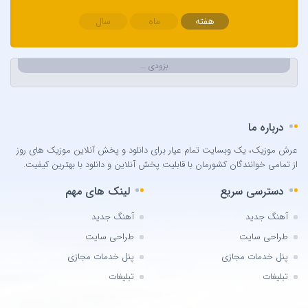
Berksan
هفته
ماه
سال
Bilal Sonses & Çağın
Bilal Sonses & Deniz Toprak
بزودی …
Burak Buluk & Zara & Kurtuluş Kuş
Burak Bulut
Calvin Harris
درباره ما
Can Bonomo
عرش موزیک، یک وبسایت تمام عیار برای دانلود و پخش آنلاین موزیک های روز
Cenk Türk
از تمامی خوانندگان کشورمان با قابلیت پخش آنلاین و دانلود با بهترین کیفیت.
Chris Brown
دسترسی سریع
لینک های مهم
Cinare Melikzade
Çinarə Məlikzadə
آهنگ جدید
آهنگ جدید
Damla
طراحی سایت
طراحی سایت
Damla Arıcan
پنل خدمات مجازی
پنل خدمات مجازی
David Guetta
تبلیغات
تبلیغات
Dedublüman x Göksel