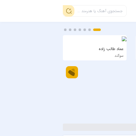
عماد طالب زاده
سیاوش شمس
سوگند
دی بلال اجرای زنده ویسل