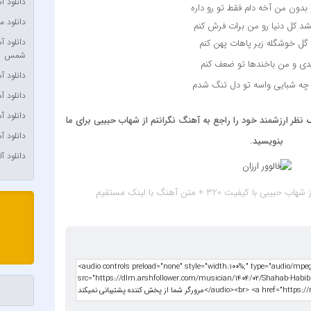
دانلود 
بدون من آخه دلم فقط تو رو داره
ulding
دانلود م
د کل دنیا رو من برات فرش کنم
chaels
دانلود 
ل خوشگله زیر پاهات پهن کنم
شمس
 Yengi
دی و من باخندها تو ضعف کنم‌
دانلود 
a Max
 چه شبایی واسه تو دل تنگ شدم
دانلود 
‌‌ ‌‌‌ ‌
e Plan
دانلود 
نظر ارزشمند خود را راجع به آهنگ نگرانتم از شهاب حبیبی برای ما
a Çelik
دانلود 
بنویسید.
 Polat
دانلود آ
Agayev
 Rexha
 حبیبی با کیفیت 320 + متن آهنگ
با لینک مستقیم
Bengü
Berkay
erksan
 Çağın
Toprak