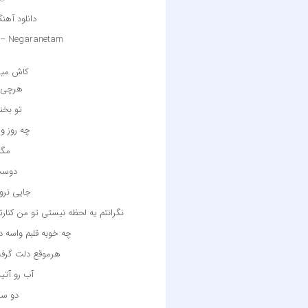
دانلود آه
 – Negaranetam
کاش میش
هرچی گ
تو بخن
چه روز و
مگه
دوست 
جایی نرو 
نگرانتم یه لحظه نیستی تو من کنا
چه خوبه قلبم واسه 
هرموقع دلت گرفت
آب رو آتی
دو ست