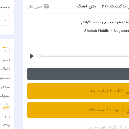
320 + متن آهنگ
بدون نظر
جستجو
آهنگ
شهاب حبیبی
به نام
نگرانتم
Shahab Habibi – Negara
د
آلبوم
آهنگ
دسته‌ب
مداحی
دانلود با کیفیت 128
موزیک 
آ
دانلود با کیفیت 320
0111
021G
آهنگ نگرانتم شهاب حبیبی