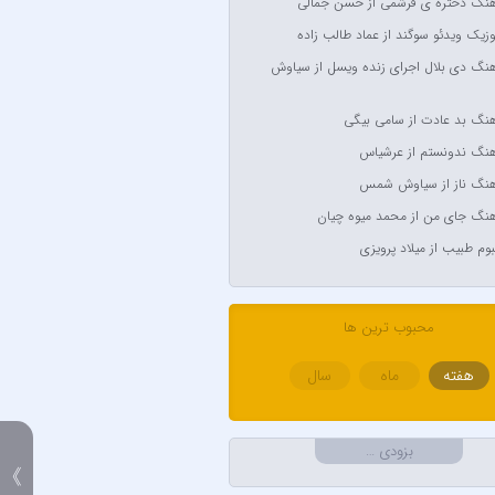
آهنگ دختره ی قرشمی از حسن جمالی
Anyma Ellie Go
وزیک ویدئو سوگند از عماد طالب زاده
Arsha Mi
آهنگ دی بلال اجرای زنده ویسل از سیاوش
Aşkın Nur
آهنگ بد عادت از سامی بیگی
Av
آهنگ ندونستم از عرشیاس
Avril Lavigne & Simpl
آهنگ ناز از سیاوش شمس
Ayl
آهنگ جای من از محمد میوه چیان
Aynur
لبوم طبیب از میلاد پرویزی
Balabay 
Bebe
محبوب ترین ها
هفته
ماه
سال
B
Bilal Sonses &
بزودی …
》
Bilal Sonses & Deniz 