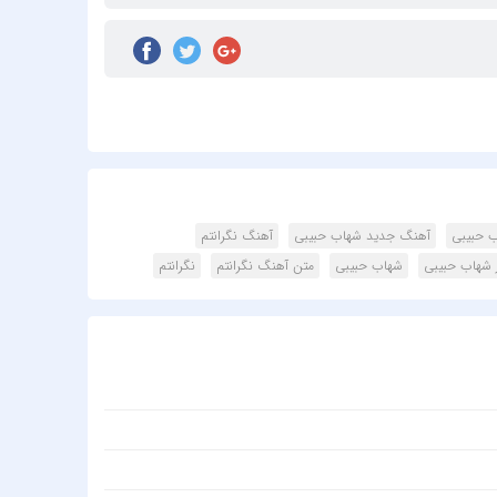
uş Kuş
 Bulut
Harris
onomo
k Türk
 Brown
ikzade
ب حبیبی
آهنگ جدید شهاب حبیبی
آهنگ نگرانتم
ikzadə
ز شهاب حبیبی
شهاب حبیبی
متن آهنگ نگرانتم
نگرانتم
Damla
Arıcan
Guetta
öksel
Akalin
 Aerial
igator