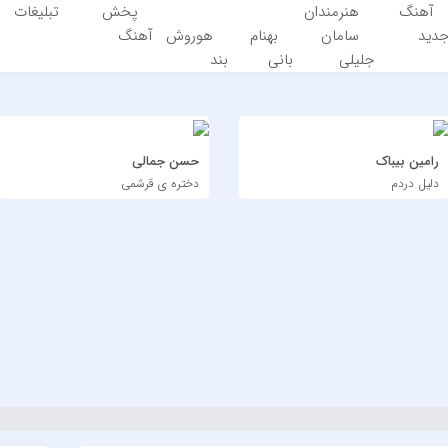
آهنگ
هنرمندان
پخش
تبلیغات
دید
سامان
بهنام
هوروش
آهنگ
جلیلی
بانی
بند
رامین بیباک
حسن جمالی
دلیل دردم
دختره ی قرشمی