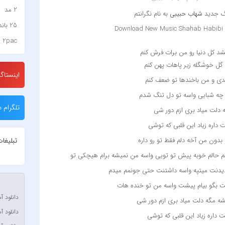
2 مد
نگ جدید
شهاب حبیبی
به نام نگرانتم
25 باند
Download New Music Shahab Habibi
2pac
‌ ‌
د کل دنیا رو من برات فرش کنم
۷ باند
ل خوشگله زیر پاهات پهن کنم
۷ بند
اینستاگر
دی و من باخندها تو ضعف کنم‌
7 بند سون بند
 چه شبایی واسه تو دل تنگ شدم
ABEGI
تلگرام م
 دلت میاد بری ازم دور شی
Afra
داره زیاد این قلبی که توشی
OJACK
تبلیغا
بدون من آخه دلم فقط تو رو داره
biyan
رتم حالم خوبه پیش تو تویی واسه من نمیشه برام هیچکی تو
Akon
دیدنت میتپه واسه داشتنت حتی جونمم میدم
a Stan
 بگو بیام پیشت واسه من تو خنده هات
halvat
دانلود آ
شه مگه دلت میاد بری ازم دور شی
دانلود آ
mpet &
 داره زیاد این قلبی که توشی
a Stan