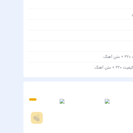
J AMB
j Rass
 Swag
Doğuş
ktekin
 Sivan
گ
Gündeş
 متن آهنگ
Seçkin
heeran
 Sakız
Reyhan
Elissa
 Özgen
Emrah