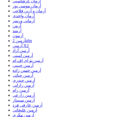
آرمان گرشاسبی
آرمان موسی پور
آرمان و آرین فلاحی
آرمان واحدی
آرمانی ورسز
آرمن
آرمند
آرمون
آرمین 2afm
آرمین X2
آرمین آراد
آرمین امینی
آرمین تو ای اف ام
آرمین حبیبی
آرمین حسن زاده
آرمین حیاتی
آرمین حیدری
آرمین رازانی
آرمین رام
آرمین زارعی
آرمین سپیدار
آرمین عارفی فرد
آرمین علیخانی
آرمین مکری