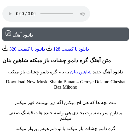
دانلود آهنگ
دانلود با کیفیت 128
دانلود با کیفیت 320
متن آهنگ گره دلمو چشات باز میکنه شاهین بنان
دانلود آهنگ جدید
شاهین بنان
به نام گره دلمو چشات باز میکنه
Download New Music Shahin Banan – Gereye Delamo Cheshat
Baz Mikone
‌ ‌
مث بچه ها که هی لج میکنن اگه دیر ببینمت قهر میکنم
میذارم سر به سرت بخندی هی واسه خنده هات قشنگ ضعف
میکنم
گره دلمو چشات باز میکنه با تو دلم هوس پرواز میکنه