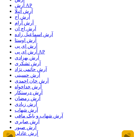
آرش AP
آرش آتیلا
آرش آج
آرش آرام
آرش اچ ان
آرش اسماعیل زاده
آرش اوستا
آرش ای پی
آرش ای پی AP
آرش بهزادی
آرش تشکری
آرش حاتمی نژاد
آرش حسینی
آرش خان احمدی
آرش خداخواه
آرش درستکار
آرش رمضان
آرش زیادی
آرش شهاب
آرش شهاب و بابک مافی
آرش صابری
آرش صبور
آرش عادلی