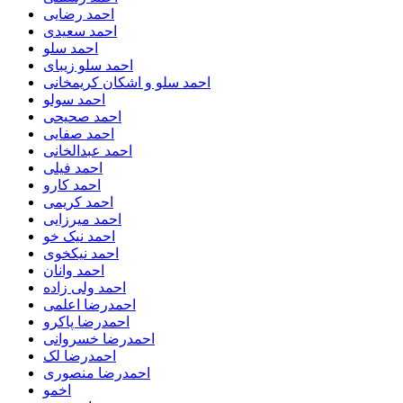
احمد رضایی
احمد سعیدی
احمد سلو
احمد سلو زیبای
احمد سلو و اشکان کریمخانی
احمد سولو
احمد صحیحی
احمد صفایی
احمد عبدالخانی
احمد فیلی
احمد کارو
احمد کریمی
احمد میرزایی
احمد نیک خو
احمد نیکخوی
احمد وانان
احمد ولی زاده
احمدرضا اعلمی
احمدرضا پاکرو
احمدرضا خسروانی
احمدرضا لک
احمدرضا منصوری
اخمو