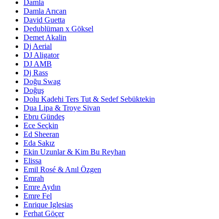
Damla
Damla Arıcan
David Guetta
Dedublüman x Göksel
Demet Akalin
Dj Aerial
DJ Aligator
DJ AMB
Dj Rass
Doğu Swag
Doğuş
Dolu Kadehi Ters Tut & Sedef Sebüktekin
Dua Lipa & Troye Sivan
Ebru Gündeş
Ece Seçkin
Ed Sheeran
Eda Sakız
Ekin Uzunlar & Kim Bu Reyhan
Elissa
Emil Rosé & Anıl Özgen
Emrah
Emre Aydın
Emre Fel
Enrique Iglesias
Ferhat Göçer