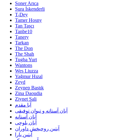
Soner Arıca
Sura İskenderli
T-Dey
Tamer Hosny
Tan Taşçı
Tanbe10
Tanery
Tarkan
The Don
The Shah
Tugba Yurt
Wantons
Wes Liuzza
Yağmur Hızal
Zeyd
Zeynep Bastık
Zina Daoudia
Ziynet Sali
آبا مقدم
آبان آستاته و تیوان توفیقی
آبان آستانه
آبان بلوچی
آبتین روحبخش داوران
آبتین یارا