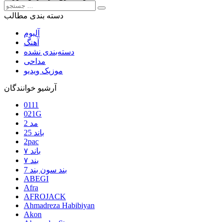
دسته بندی مطالب
آلبوم
آهنگ
دسته‌بندی نشده
مداحی
موزیک ویدیو
آرشیو خوانندگان
0111
021G
2 مد
25 باند
2pac
۷ باند
۷ بند
7 بند سون بند
ABEGI
Afra
AFROJACK
Ahmadreza Habibiyan
Akon