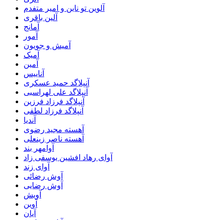
آلوین تو ناین و امیر متفدم
آلین باقری
آمانج
آمور
آمیش و جویون
آمیک
آمین
آناییس
آنپلاگد حمید عسکری
آنپلاگد علی لهراسبی
آنپلاگد فرزاد فرزین
آنپلاگد فرزاد لطفی
آندیا
آهسته مجید رضوی
آهسته ناصر زینعلی
آوامهر بند
آوای رهاد افشین یوسفی زاد
آوای زند
آوش رضائی
آوش رضایی
آویش
آوین
آیان