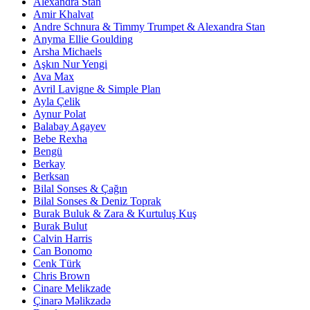
Alexandra Stan
Amir Khalvat
Andre Schnura & Timmy Trumpet & Alexandra Stan
Anyma Ellie Goulding
Arsha Michaels
Aşkın Nur Yengi
Ava Max
Avril Lavigne & Simple Plan
Ayla Çelik
Aynur Polat
Balabay Agayev
Bebe Rexha
Bengü
Berkay
Berksan
Bilal Sonses & Çağın
Bilal Sonses & Deniz Toprak
Burak Buluk & Zara & Kurtuluş Kuş
Burak Bulut
Calvin Harris
Can Bonomo
Cenk Türk
Chris Brown
Cinare Melikzade
Çinarə Məlikzadə