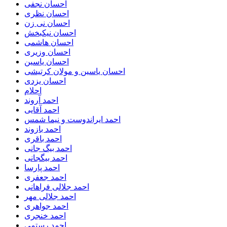
احسان نجفی
احسان نظری
احسان نی زن
احسان نیکبخش
احسان هاشمی
احسان وزیری
احسان یاسین
احسان یاسین و مولان کرتیشی
احسان یزدی
احلام
احمد آروند
احمد آقایی
احمد ایراندوست و نیما شمس
احمد بازوند
احمد باقری
احمد بیگ جانی
احمد بیگجانی
احمد پارسا
احمد جعفری
احمد جلالی فراهانی
احمد جلالی مهر
احمد جواهری
احمد خنجری
احمد رستمی