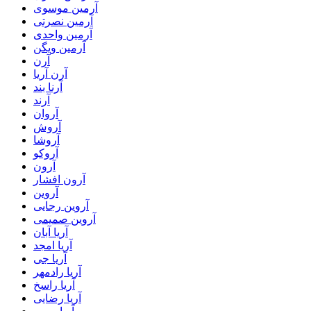
آرمین موسوی
آرمین نصرتی
آرمین واحدی
آرمین ویگن
آرن
آرن آریا
آرنا بند
آرند
آروان
آروش
آروشا
آروکو
آرون
آرون افشار
آروین
آروین رجایی
آروین صمیمی
آریا آبان
آریا امجد
آریا جی
آریا رادمهر
آریا راسخ
آریا رضایی