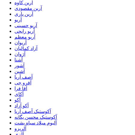
آرین کاوه
آرین مقصودی
آرین یاری
آریو
آریو حسینی
آریو رایجی
آریو معظم
آریوان
آزاد کمالیان
آژوان
آشنا
آشور
آشین
آصف آریا
آفرو جی
آقا فرا
آکای
آکو
آکو آزاد
آکوستیک آصف آریا
آکوستیک محسن یگانه
آلبوم میلاد سیاه پشت
آلریزو
آلزی