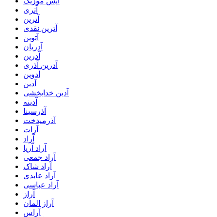
آپس موزیک
آتری
آترین
آترین نقدی
آتوین
آدریان
آدرین
آدرین آذری
آدوین
آدین
آدین خدابخشی
آدینه
آذرسینا
آذرمیدخت
آرات
آراد
آراد آریا
آراد جمعی
آراد شاک
آراد عابدی
آراد عباسی
آراز
آراز المان
آراس