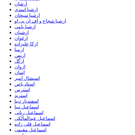
ارشان
ارشیا اسدی
ارشیا سبحان
ارشیا شجاع و اف ان پی او
ارشیا یامی
ارشیان
ارغوان
ارکا علیزاده
ارمیا
اریس
ازگل
اژوان
اِسان
اسپشال امیر
استاد یاس
استرس
استرید
اسفندیار دیبا
اسماعیل تیبا
اسماعیل ربانی
اسماعیل عبدالمالکی
اسماعیل قلی زاده
اسماعیل مقیمی