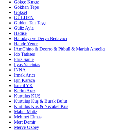
Gökçe Kırgız
Gökhan Tepe
Göksel
GÜLDEN
Gulden Tan Taşçı
Güliz Ayla
Hadise
Halodayı ve Derya Bedavacı
Hande Yener
IAmChino & Deorro & Pitbull & Mariah Angeliq
İdo Tatlıses
Idriz Sanie
Ilyas Yalcintas
INNA
Irmak Arıcı
Işın Karaca
Ismail YK
Kerim Araz
Kurtuluş KUŞ
Kurtuluş Kuş & Burak Bulut
Kurtulus Kus & Nezaket Kus
Mabel Matiz
Mehmet Elmas
Mert Demir
Merve Özbey