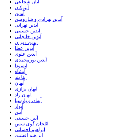
آیان شجاعی
آیتوکان
آیدین
آیدین بهزادی و شارومین
آیدین تهرانی
آیدین حسینی
آیدین خانجانی
آیدین دوران
آیدین عطا
آیدین علوی
آیدین نورمحمدی
آیسودا
آیشاه
آینا بند
آیهان
آیهان بزازی
آیهان راد
آیهان و پارسیا
آیوار
آیین
آیین حسینی
ائلخان گوی سس
ابراهیم احسانی
ابراهیم افشین