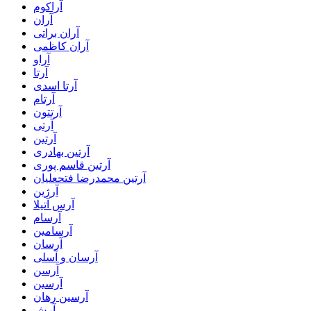
آراکوم
آران
آران براتی
آران کاظمی
آراو
آرتا
آرتا اسدی
آرتام
آرتتون
آرتی
آرتین
آرتین بهادری
آرتین قاسم پوری
آرتین محمدرضا فتحعلیان
آرژین
آرس آتیلا
آرسام
آرسامین
آرسان
آرسان و آسلی
آرسن
آرسین
آرسین رهان
آرش