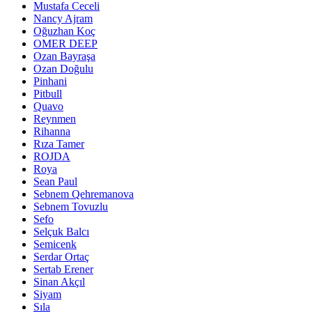
Mustafa Ceceli
Nancy Ajram
Oğuzhan Koç
OMER DEEP
Ozan Bayraşa
Ozan Doğulu
Pinhani
Pitbull
Quavo
Reynmen
Rihanna
Rıza Tamer
ROJDA
Roya
Sean Paul
Sebnem Qehremanova
Sebnem Tovuzlu
Sefo
Selçuk Balcı
Semicenk
Serdar Ortaç
Sertab Erener
Sinan Akçıl
Siyam
Sıla