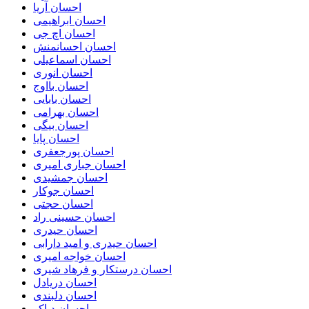
احسان آریا
احسان ابراهیمی
احسان اچ جی
احسان احسانمنش
احسان اسماعیلی
احسان انوری
احسان بااوج
احسان بابایی
احسان بهرامی
احسان بیگی
احسان پایا
احسان پورجعفری
احسان جباری امیری
احسان جمشیدی
احسان جوکار
احسان حجتی
احسان حسینی راد
احسان حیدری
احسان حیدری و امید دارابی
احسان خواجه امیری
احسان درستكار و فرهاد شيرى
احسان دریادل
احسان دلبندی
احسان دیاکو