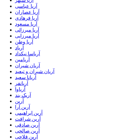
آریا سپهر
آریا عباسی
آریا عصاران
آریا فرهادی
آریا مسعود
آریا میرزائی
آریا میرزایی
آریا وطن
آریاد
آریاسا نیکداد
آریامین
آریان شیران
آریان شیران و تبعید
آریانا سعید
آریانفر
آریاوا
آریک بند
آرین
آرین آرا
آرین ابراهیمی
آرین شرافت
آرین صادقی
آرین صالحی
آرین فلاحی