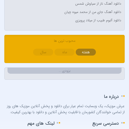
دانلود آهنگ ناز از سیاوش شمس
Aynur Polat
دانلود آهنگ جای من از محمد میوه چیان
Balabay Agayev
دانلود آلبوم طبیب از میلاد پرویزی
Bebe Rexha
Bengü
محبوب ترین ها
Berkay
Berksan
هفته
ماه
سال
Bilal Sonses & Çağın
Bilal Sonses & Deniz Toprak
بزودی …
Burak Buluk & Zara & Kurtuluş Kuş
Burak Bulut
Calvin Harris
درباره ما
Can Bonomo
عرش موزیک، یک وبسایت تمام عیار برای دانلود و پخش آنلاین موزیک های روز
Cenk Türk
از تمامی خوانندگان کشورمان با قابلیت پخش آنلاین و دانلود با بهترین کیفیت.
Chris Brown
دسترسی سریع
لینک های مهم
Cinare Melikzade