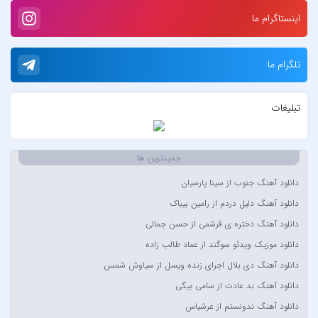
۷ بند
اینستاگرام ما
7 بند سون بند
ABEGI
تلگرام ما
Afra
AFROJACK
تبلیغات
Ahmadreza Habibiyan
Akon
Alexandra Stan
جدیدترین ها
Amir Khalvat
دانلود آهنگ جنوب از سینا پارسیان
Andre Schnura & Timmy Trumpet & Alexandra Stan
دانلود آهنگ دلیل دردم از رامین بیباک
Anyma Ellie Goulding
دانلود آهنگ دختره ی قرشمی از حسن جمالی
Arsha Michaels
دانلود موزیک ویدئو سوگند از عماد طالب زاده
Aşkın Nur Yengi
دانلود آهنگ دی بلال اجرای زنده ویسل از سیاوش شمس
Ava Max
دانلود آهنگ بد عادت از سامی بیگی
Avril Lavigne & Simple Plan
دانلود آهنگ ندونستم از عرشیاس
Ayla Çelik