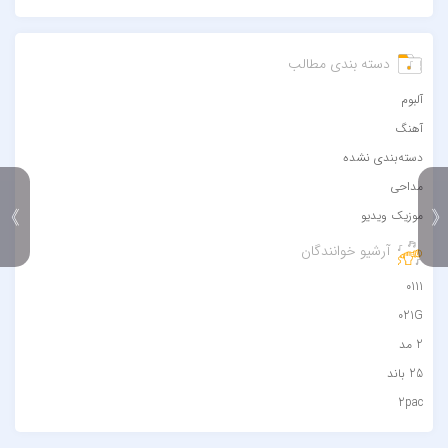
دسته بندی مطالب
آلبوم
آهنگ
دسته‌بندی نشده
مداحی
》
موزیک ویدیو
آرشیو خوانندگان
0111
021G
2 مد
25 باند
2pac
۷ باند