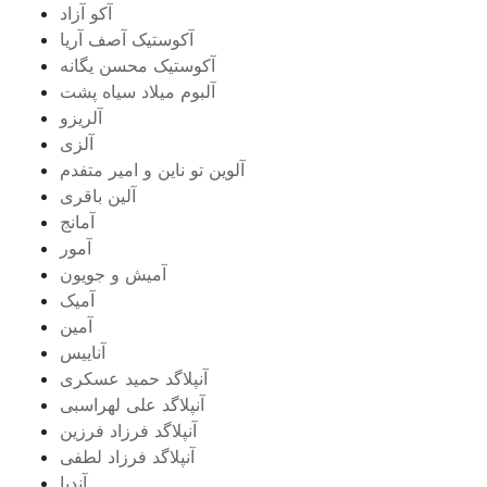
آکو آزاد
آکوستیک آصف آریا
آکوستیک محسن یگانه
آلبوم میلاد سیاه پشت
آلریزو
آلزی
آلوین تو ناین و امیر متفدم
آلین باقری
آمانج
آمور
آمیش و جویون
آمیک
آمین
آناییس
آنپلاگد حمید عسکری
آنپلاگد علی لهراسبی
آنپلاگد فرزاد فرزین
آنپلاگد فرزاد لطفی
آندیا