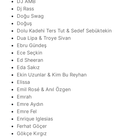
DJ AMB
Dj Rass
Doğu Swag
Doğuş
Dolu Kadehi Ters Tut & Sedef Sebüktekin
Dua Lipa & Troye Sivan
Ebru Gündeş
Ece Seçkin
Ed Sheeran
Eda Sakız
Ekin Uzunlar & Kim Bu Reyhan
Elissa
Emil Rosé & Anıl Özgen
Emrah
Emre Aydın
Emre Fel
Enrique Iglesias
Ferhat Göçer
Gökçe Kırgız