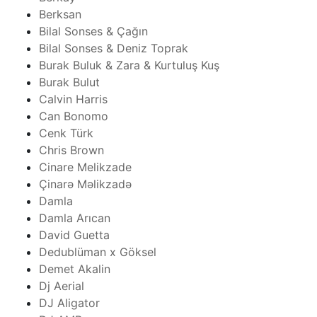
Berksan
Bilal Sonses & Çağın
Bilal Sonses & Deniz Toprak
Burak Buluk & Zara & Kurtuluş Kuş
Burak Bulut
Calvin Harris
Can Bonomo
Cenk Türk
Chris Brown
Cinare Melikzade
Çinarə Məlikzadə
Damla
Damla Arıcan
David Guetta
Dedublüman x Göksel
Demet Akalin
Dj Aerial
DJ Aligator