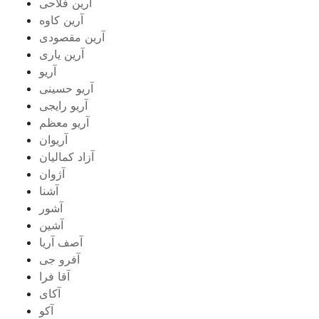
آرین فلاحی
آرین کاوه
آرین مقصودی
آرین یاری
آریو
آریو حسینی
آریو رایجی
آریو معظم
آریوان
آزاد کمالیان
آژوان
آشنا
آشور
آشین
آصف آریا
آفرو جی
آقا فرا
آکای
آکو