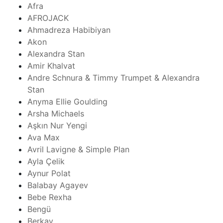
Afra
AFROJACK
Ahmadreza Habibiyan
Akon
Alexandra Stan
Amir Khalvat
Andre Schnura & Timmy Trumpet & Alexandra
Stan
Anyma Ellie Goulding
Arsha Michaels
Aşkın Nur Yengi
Ava Max
Avril Lavigne & Simple Plan
Ayla Çelik
Aynur Polat
Balabay Agayev
Bebe Rexha
Bengü
Berkay