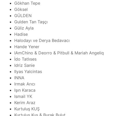
Gökhan Tepe
Göksel
GÜLDEN
Gulden Tan Taşçı
Güliz Ayla
Hadise
Halodayı ve Derya Bedavacı
Hande Yener
IAmChino & Deorro & Pitbull & Mariah Angeliq
İdo Tatlıses
Idriz Sanie
Ilyas Yalcintas
INNA
Irmak Arıcı
Işın Karaca
Ismail YK
Kerim Araz
Kurtuluş KUŞ
Kurtuluş Kuş & Burak Bulut