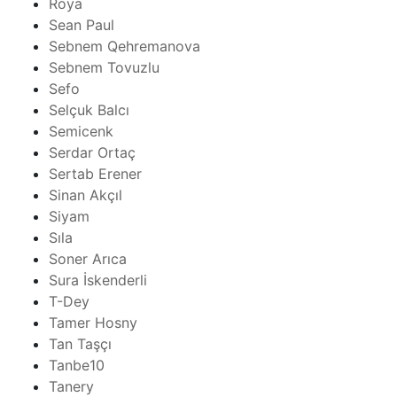
Roya
Sean Paul
Sebnem Qehremanova
Sebnem Tovuzlu
Sefo
Selçuk Balcı
Semicenk
Serdar Ortaç
Sertab Erener
Sinan Akçıl
Siyam
Sıla
Soner Arıca
Sura İskenderli
T-Dey
Tamer Hosny
Tan Taşçı
Tanbe10
Tanery