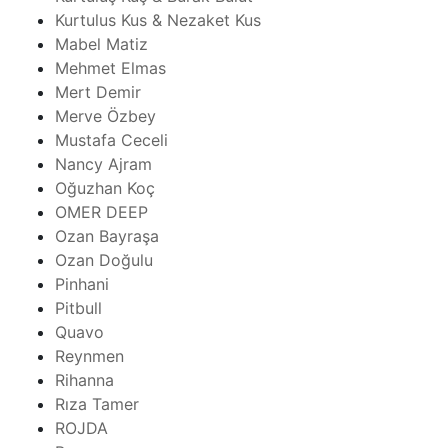
Kurtulus Kus & Nezaket Kus
Mabel Matiz
Mehmet Elmas
Mert Demir
Merve Özbey
Mustafa Ceceli
Nancy Ajram
Oğuzhan Koç
OMER DEEP
Ozan Bayraşa
Ozan Doğulu
Pinhani
Pitbull
Quavo
Reynmen
Rihanna
Rıza Tamer
ROJDA