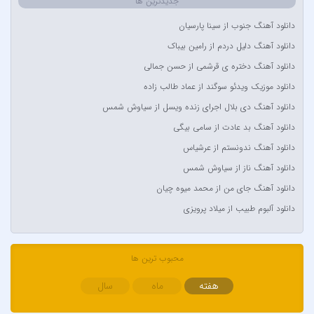
جدیدترین ها
Amir Khalvat
دانلود آهنگ جنوب از سینا پارسیان
Andre Schnura & Timmy Trumpet & Alexandra Stan
دانلود آهنگ دلیل دردم از رامین بیباک
Anyma Ellie Goulding
دانلود آهنگ دختره ی قرشمی از حسن جمالی
Arsha Michaels
دانلود موزیک ویدئو سوگند از عماد طالب زاده
Aşkın Nur Yengi
دانلود آهنگ دی بلال اجرای زنده ویسل از سیاوش شمس
Ava Max
دانلود آهنگ بد عادت از سامی بیگی
Avril Lavigne & Simple Plan
دانلود آهنگ ندونستم از عرشیاس
Ayla Çelik
دانلود آهنگ ناز از سیاوش شمس
Aynur Polat
دانلود آهنگ جای من از محمد میوه چیان
Balabay Agayev
دانلود آلبوم طبیب از میلاد پرویزی
Bebe Rexha
Bengü
محبوب ترین ها
Berkay
Berksan
هفته
ماه
سال
Bilal Sonses & Çağın