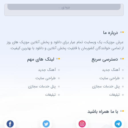
Bilal Sonses & Deniz Toprak
بزودی …
Burak Buluk & Zara & Kurtuluş Kuş
Burak Bulut
Calvin Harris
درباره ما
Can Bonomo
عرش موزیک، یک وبسایت تمام عیار برای دانلود و پخش آنلاین موزیک های روز
Cenk Türk
از تمامی خوانندگان کشورمان با قابلیت پخش آنلاین و دانلود با بهترین کیفیت.
Chris Brown
دسترسی سریع
لینک های مهم
Cinare Melikzade
Çinarə Məlikzadə
آهنگ جدید
آهنگ جدید
Damla
طراحی سایت
طراحی سایت
Damla Arıcan
پنل خدمات مجازی
پنل خدمات مجازی
David Guetta
تبلیغات
تبلیغات
Dedublüman x Göksel
با ما همراه باشید
Demet Akalin
Dj Aerial
DJ Aligator