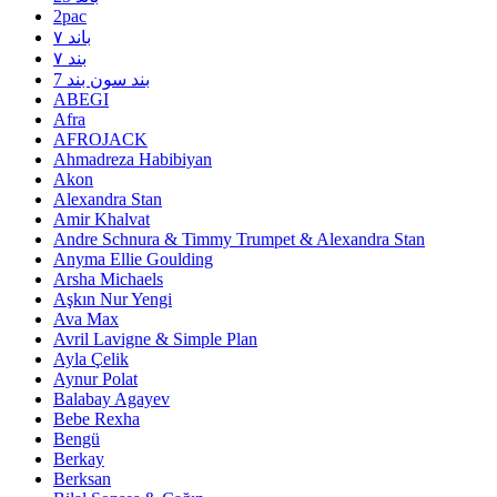
2pac
۷ باند
۷ بند
7 بند سون بند
ABEGI
Afra
AFROJACK
Ahmadreza Habibiyan
Akon
Alexandra Stan
Amir Khalvat
Andre Schnura & Timmy Trumpet & Alexandra Stan
Anyma Ellie Goulding
Arsha Michaels
Aşkın Nur Yengi
Ava Max
Avril Lavigne & Simple Plan
Ayla Çelik
Aynur Polat
Balabay Agayev
Bebe Rexha
Bengü
Berkay
Berksan