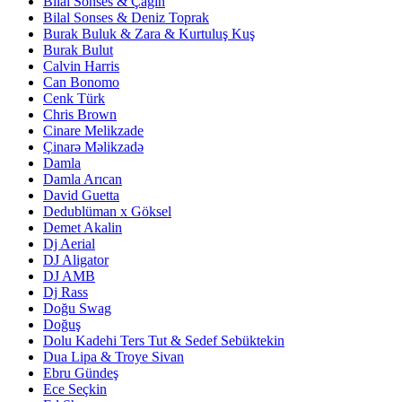
Bilal Sonses & Çağın
Bilal Sonses & Deniz Toprak
Burak Buluk & Zara & Kurtuluş Kuş
Burak Bulut
Calvin Harris
Can Bonomo
Cenk Türk
Chris Brown
Cinare Melikzade
Çinarə Məlikzadə
Damla
Damla Arıcan
David Guetta
Dedublüman x Göksel
Demet Akalin
Dj Aerial
DJ Aligator
DJ AMB
Dj Rass
Doğu Swag
Doğuş
Dolu Kadehi Ters Tut & Sedef Sebüktekin
Dua Lipa & Troye Sivan
Ebru Gündeş
Ece Seçkin