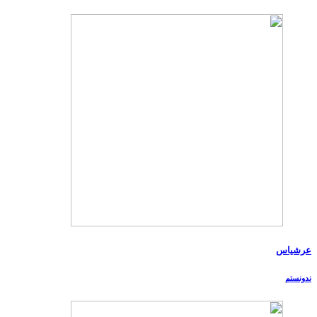
عرشیاس
ندونستم