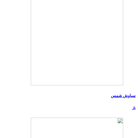
سیاوش شمس
ناز