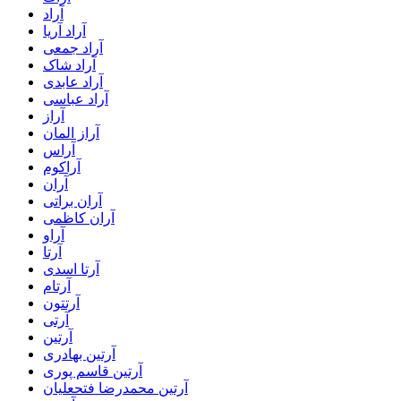
آراد
آراد آریا
آراد جمعی
آراد شاک
آراد عابدی
آراد عباسی
آراز
آراز المان
آراس
آراکوم
آران
آران براتی
آران کاظمی
آراو
آرتا
آرتا اسدی
آرتام
آرتتون
آرتی
آرتین
آرتین بهادری
آرتین قاسم پوری
آرتین محمدرضا فتحعلیان