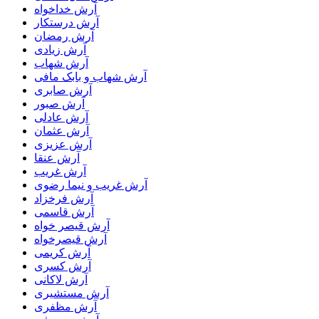
آرش خداخواه
آرش درستکار
آرش رمضان
آرش زیادی
آرش شهاب
آرش شهاب و بابک مافی
آرش صابری
آرش صبور
آرش عادلی
آرش عثمان
آرش عزیزی
آرش عنقا
آرش غریب
آرش غریب و نیما رضوی
آرش فرخزاد
آرش قاسمی
آرش قیصر خواه
آرش قیصرخواه
آرش کریمی
آرش کسری
آرش لاکانی
آرش مستشیری
آرش مظفری