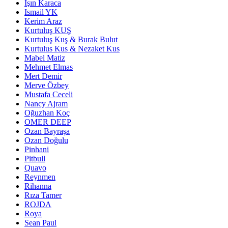
Işın Karaca
Ismail YK
Kerim Araz
Kurtuluş KUŞ
Kurtuluş Kuş & Burak Bulut
Kurtulus Kus & Nezaket Kus
Mabel Matiz
Mehmet Elmas
Mert Demir
Merve Özbey
Mustafa Ceceli
Nancy Ajram
Oğuzhan Koç
OMER DEEP
Ozan Bayraşa
Ozan Doğulu
Pinhani
Pitbull
Quavo
Reynmen
Rihanna
Rıza Tamer
ROJDA
Roya
Sean Paul