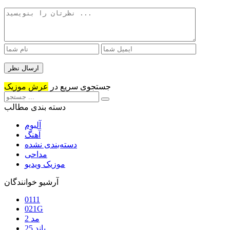
جستجوی سریع در
عرش موزیک
دسته بندی مطالب
آلبوم
آهنگ
دسته‌بندی نشده
مداحی
موزیک ویدیو
آرشیو خوانندگان
0111
021G
2 مد
25 باند