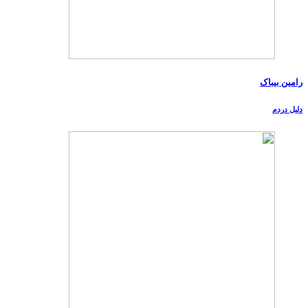
رامین بیباک
دلیل دردم