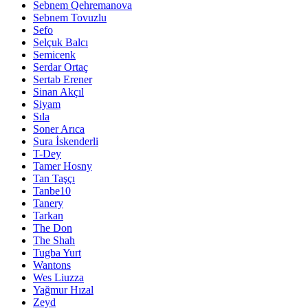
Sebnem Qehremanova
Sebnem Tovuzlu
Sefo
Selçuk Balcı
Semicenk
Serdar Ortaç
Sertab Erener
Sinan Akçıl
Siyam
Sıla
Soner Arıca
Sura İskenderli
T-Dey
Tamer Hosny
Tan Taşçı
Tanbe10
Tanery
Tarkan
The Don
The Shah
Tugba Yurt
Wantons
Wes Liuzza
Yağmur Hızal
Zeyd