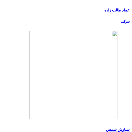
عماد طالب زاده
سوگند
سیاوش شمس