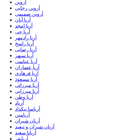
آروین
آروین رجایی
آروین صمیمی
آریا آبان
آریا امجد
آریا جی
آریا رادمهر
آریا راسخ
آریا رضایی
آریا سپهر
آریا عباسی
آریا عصاران
آریا فرهادی
آریا مسعود
آریا میرزائی
آریا میرزایی
آریا وطن
آریاد
آریاسا نیکداد
آریامین
آریان شیران
آریان شیران و تبعید
آریانا سعید
آریانفر