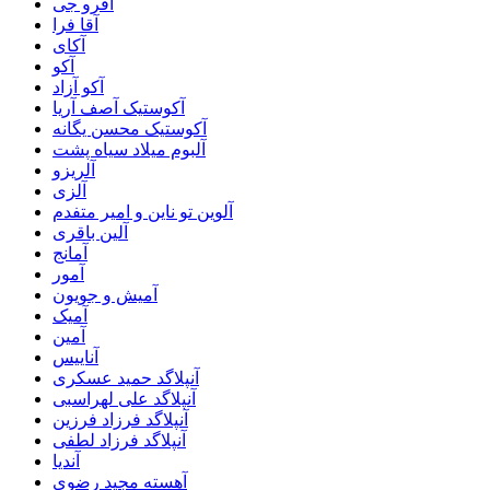
آفرو جی
آقا فرا
آکای
آکو
آکو آزاد
آکوستیک آصف آریا
آکوستیک محسن یگانه
آلبوم میلاد سیاه پشت
آلریزو
آلزی
آلوین تو ناین و امیر متفدم
آلین باقری
آمانج
آمور
آمیش و جویون
آمیک
آمین
آناییس
آنپلاگد حمید عسکری
آنپلاگد علی لهراسبی
آنپلاگد فرزاد فرزین
آنپلاگد فرزاد لطفی
آندیا
آهسته مجید رضوی