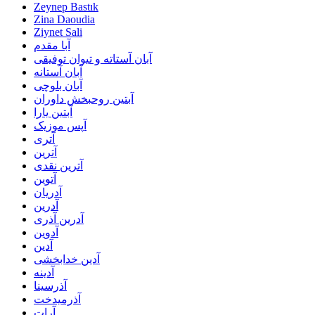
Zeynep Bastık
Zina Daoudia
Ziynet Sali
آبا مقدم
آبان آستاته و تیوان توفیقی
آبان آستانه
آبان بلوچی
آبتین روحبخش داوران
آبتین یارا
آپس موزیک
آتری
آترین
آترین نقدی
آتوین
آدریان
آدرین
آدرین آذری
آدوین
آدین
آدین خدابخشی
آدینه
آذرسینا
آذرمیدخت
آرات