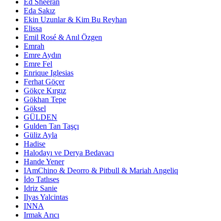
Ed Sheeran
Eda Sakız
Ekin Uzunlar & Kim Bu Reyhan
Elissa
Emil Rosé & Anıl Özgen
Emrah
Emre Aydın
Emre Fel
Enrique Iglesias
Ferhat Göçer
Gökçe Kırgız
Gökhan Tepe
Göksel
GÜLDEN
Gulden Tan Taşçı
Güliz Ayla
Hadise
Halodayı ve Derya Bedavacı
Hande Yener
IAmChino & Deorro & Pitbull & Mariah Angeliq
İdo Tatlıses
Idriz Sanie
Ilyas Yalcintas
INNA
Irmak Arıcı