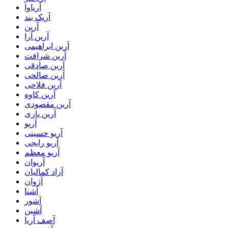
آریاوا
آریک بند
آرین
آرین آرا
آرین ابراهیمی
آرین شرافت
آرین صادقی
آرین صالحی
آرین فلاحی
آرین کاوه
آرین مقصودی
آرین یاری
آریو
آریو حسینی
آریو رایجی
آریو معظم
آریوان
آزاد کمالیان
آژوان
آشنا
آشور
آشین
آصف آریا