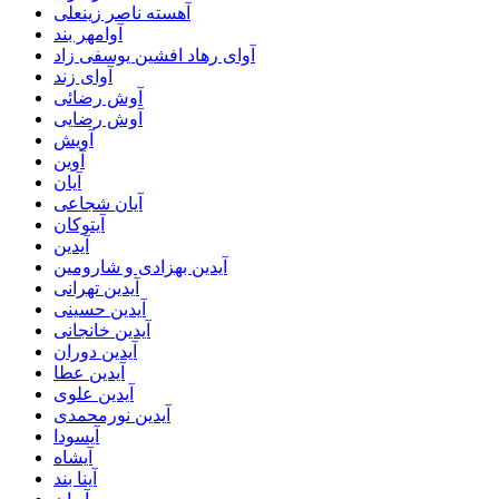
آهسته ناصر زینعلی
آوامهر بند
آوای رهاد افشین یوسفی زاد
آوای زند
آوش رضائی
آوش رضایی
آویش
آوین
آیان
آیان شجاعی
آیتوکان
آیدین
آیدین بهزادی و شارومین
آیدین تهرانی
آیدین حسینی
آیدین خانجانی
آیدین دوران
آیدین عطا
آیدین علوی
آیدین نورمحمدی
آیسودا
آیشاه
آینا بند