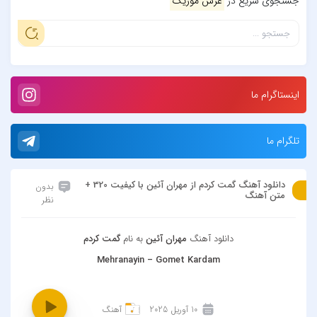
جستجوی سریع در
عرش موزیک
اینستاگرام ما
تلگرام ما
دانلود آهنگ گمت کردم از مهران آئین با کیفیت 320 +
بدون
متن آهنگ
نظر
دانلود آهنگ
مهران آئین
به نام
گمت کردم
Mehranayin – Gomet Kardam
10 آوریل 2025
آهنگ