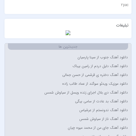
2pac
۷ باند
۷ بند
تبلیغات
7 بند سون بند
ABEGI
جدیدترین ها
Afra
دانلود آهنگ جنوب از سینا پارسیان
AFROJACK
دانلود آهنگ دلیل دردم از رامین بیباک
Ahmadreza Habibiyan
دانلود آهنگ دختره ی قرشمی از حسن جمالی
Akon
دانلود موزیک ویدئو سوگند از عماد طالب زاده
Alexandra Stan
دانلود آهنگ دی بلال اجرای زنده ویسل از سیاوش شمس
Amir Khalvat
دانلود آهنگ بد عادت از سامی بیگی
Andre Schnura & Timmy Trumpet & Alexandra Stan
دانلود آهنگ ندونستم از عرشیاس
Anyma Ellie Goulding
دانلود آهنگ ناز از سیاوش شمس
Arsha Michaels
دانلود آهنگ جای من از محمد میوه چیان
Aşkın Nur Yengi