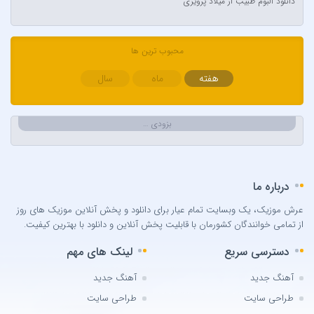
دانلود آلبوم طبیب از میلاد پرویزی
Ava Max
Avril Lavigne & Simple Plan
Ayla Çelik
محبوب ترین ها
Aynur Polat
هفته
ماه
سال
Balabay Agayev
Bebe Rexha
بزودی …
Bengü
Berkay
Berksan
درباره ما
Bilal Sonses & Çağın
Bilal Sonses & Deniz Toprak
عرش موزیک، یک وبسایت تمام عیار برای دانلود و پخش آنلاین موزیک های روز
از تمامی خوانندگان کشورمان با قابلیت پخش آنلاین و دانلود با بهترین کیفیت.
Burak Buluk & Zara & Kurtuluş Kuş
Burak Bulut
دسترسی سریع
لینک های مهم
Calvin Harris
آهنگ جدید
آهنگ جدید
Can Bonomo
طراحی سایت
طراحی سایت
Cenk Türk