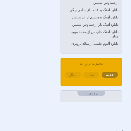
Anyma Ellie Goulding
از سیاوش شمس
Arsha Michaels
دانلود آهنگ بد عادت از سامی بیگی
Aşkın Nur Yengi
دانلود آهنگ ندونستم از عرشیاس
Ava Max
دانلود آهنگ ناز از سیاوش شمس
Avril Lavigne & Simple Plan
دانلود آهنگ جای من از محمد میوه
چیان
Ayla Çelik
دانلود آلبوم طبیب از میلاد پرویزی
Aynur Polat
Balabay Agayev
Bebe Rexha
محبوب ترین ها
Bengü
هفته
ماه
سال
Berkay
Berksan
Bilal Sonses & Çağın
بزودی …
Bilal Sonses & Deniz Toprak
Burak Buluk & Zara & Kurtuluş
Kuş
Burak Bulut
Calvin Harris