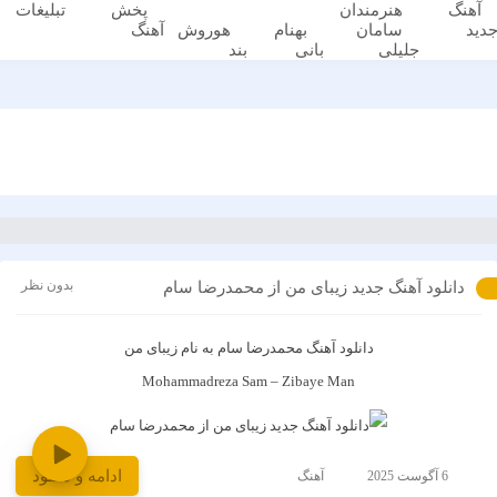
آهنگ
هنرمندان
پخش
تبلیغات
دید
سامان
بهنام
هوروش
آهنگ
جلیلی
بانی
بند
بدون نظر
دانلود آهنگ جدید زیبای من از محمدرضا سام
دانلود آهنگ
محمدرضا سام
به نام
زیبای من
Mohammadreza Sam – Zibaye Man
ادامه و دانلود
6 آگوست 2025
آهنگ