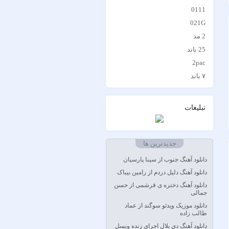
0111
021G
2 مد
25 باند
2pac
۷ باند
۷ بند
7 بند سون بند
تبلیغات
ABEGI
Afra
AFROJACK
جدیدترین ها
Ahmadreza Habibiyan
دانلود آهنگ جنوب از سینا پارسیان
Akon
دانلود آهنگ دلیل دردم از رامین بیباک
Alexandra Stan
دانلود آهنگ دختره ی قرشمی از حسن
جمالی
Amir Khalvat
دانلود موزیک ویدئو سوگند از عماد
Andre Schnura & Timmy
طالب زاده
Trumpet & Alexandra Stan
دانلود آهنگ دی بلال اجرای زنده ویسل