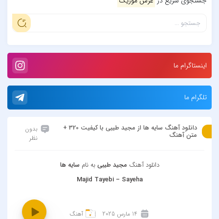
جستجوی سریع در
عرش موزیک
اینستاگرام ما
تلگرام ما
دانلود آهنگ سایه ها از مجید طیبی با کیفیت 320 +
بدون
متن آهنگ
نظر
دانلود آهنگ
مجید طیبی
به نام
سایه ها
Majid Tayebi – Sayeha
14 مارس 2025
آهنگ