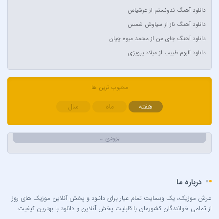
دانلود آهنگ ندونستم از عرشیاس
Anyma Ellie Goulding
دانلود آهنگ ناز از سیاوش شمس
Arsha Michaels
دانلود آهنگ جای من از محمد میوه چیان
Aşkın Nur Yengi
دانلود آلبوم طبیب از میلاد پرویزی
Ava Max
Avril Lavigne & Simple Plan
Ayla Çelik
محبوب ترین ها
Aynur Polat
هفته
ماه
سال
Balabay Agayev
Bebe Rexha
بزودی …
Bengü
Berkay
Berksan
درباره ما
Bilal Sonses & Çağın
Bilal Sonses & Deniz Toprak
عرش موزیک، یک وبسایت تمام عیار برای دانلود و پخش آنلاین موزیک های روز
از تمامی خوانندگان کشورمان با قابلیت پخش آنلاین و دانلود با بهترین کیفیت.
Burak Buluk & Zara & Kurtuluş Kuş