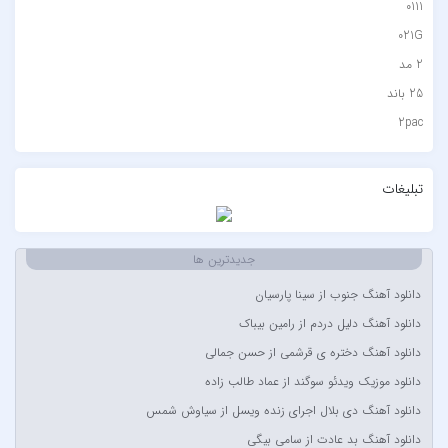
0111
021G
2 مد
25 باند
2pac
۷ باند
۷ بند
تبلیغات
7 بند سون بند
ABEGI
جدیدترین ها
Afra
دانلود آهنگ جنوب از سینا پارسیان
AFROJACK
دانلود آهنگ دلیل دردم از رامین بیباک
Ahmadreza Habibiyan
دانلود آهنگ دختره ی قرشمی از حسن جمالی
Akon
دانلود موزیک ویدئو سوگند از عماد طالب زاده
Alexandra Stan
دانلود آهنگ دی بلال اجرای زنده ویسل از سیاوش شمس
Amir Khalvat
دانلود آهنگ بد عادت از سامی بیگی
Andre Schnura & Timmy Trumpet & Alexandra Stan