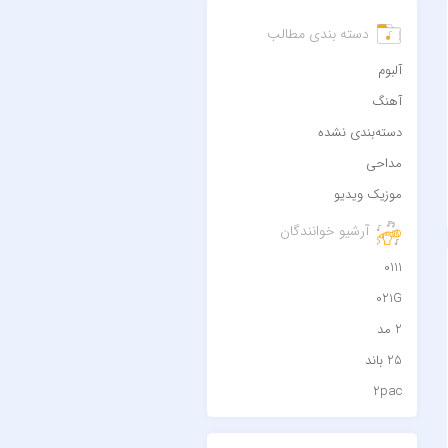
دسته بندی مطالب
آلبوم
آهنگ
دسته‌بندی نشده
مداحی
موزیک ویدیو
آرشیو خوانندگان
0111
021G
2 مد
25 باند
2pac
۷ باند