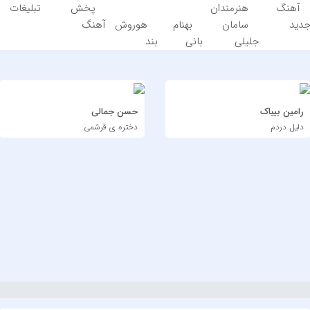
آهنگ
هنرمندان
پخش
تبلیغات
دید
سامان
بهنام
هوروش
آهنگ
جلیلی
بانی
بند
رامین بیباک
حسن جمالی
دلیل دردم
دختره ی قرشمی