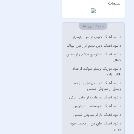
۷ بند
تبلیغات
7 بند سون بند
ABEGI
جدیدترین ها
Afra
دانلود آهنگ جنوب از سینا پارسیان
AFROJACK
دانلود آهنگ دلیل دردم از رامین بیباک
Ahmadreza Habibiyan
دانلود آهنگ دختره ی قرشمی از حسن
Akon
جمالی
Alexandra Stan
دانلود موزیک ویدئو سوگند از عماد
طالب زاده
Amir Khalvat
دانلود آهنگ دی بلال اجرای زنده
Andre Schnura & Timmy
ویسل از سیاوش شمس
Trumpet & Alexandra Stan
دانلود آهنگ بد عادت از سامی بیگی
Anyma Ellie Goulding
دانلود آهنگ ندونستم از عرشیاس
Arsha Michaels
دانلود آهنگ ناز از سیاوش شمس
Aşkın Nur Yengi
دانلود آهنگ جای من از محمد میوه
Ava Max
چیان