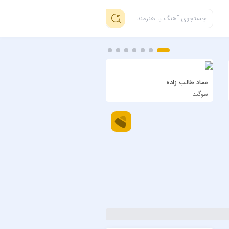
عماد طالب زاده
سیاوش شمس
سوگند
دی بلال اجرای زنده ویسل