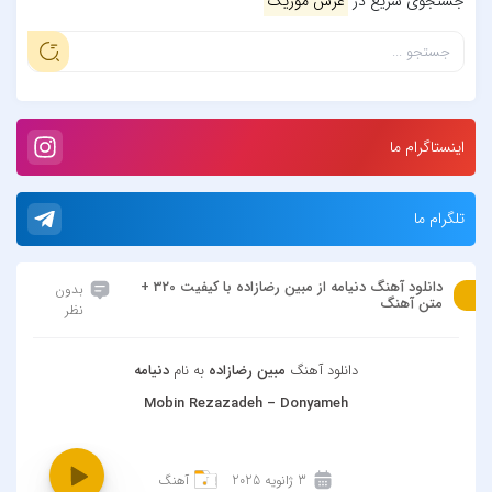
جستجوی سریع در
عرش موزیک
اینستاگرام ما
تلگرام ما
دانلود آهنگ دنیامه از مبین رضازاده با کیفیت 320 +
بدون
متن آهنگ
نظر
دانلود آهنگ
مبین رضازاده
به نام
دنیامه
Mobin Rezazadeh – Donyameh
3 ژانویه 2025
آهنگ