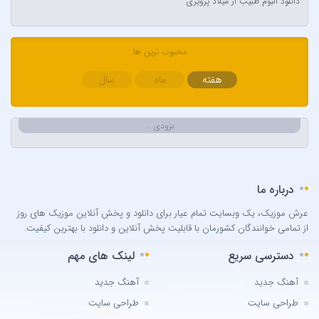
دانلود آلبوم طبیب از میلاد پرویزی
Ava Max
Avril Lavigne & Simple Plan
Ayla Çelik
محبوب ترین ها
Aynur Polat
هفته
ماه
سال
Balabay Agayev
Bebe Rexha
بزودی …
Bengü
Berkay
Berksan
درباره ما
Bilal Sonses & Çağın
Bilal Sonses & Deniz Toprak
عرش موزیک، یک وبسایت تمام عیار برای دانلود و پخش آنلاین موزیک های روز
از تمامی خوانندگان کشورمان با قابلیت پخش آنلاین و دانلود با بهترین کیفیت.
Burak Buluk & Zara & Kurtuluş Kuş
Burak Bulut
دسترسی سریع
لینک های مهم
Calvin Harris
آهنگ جدید
آهنگ جدید
Can Bonomo
طراحی سایت
طراحی سایت
Cenk Türk