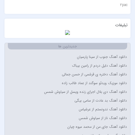
2pac
۷ باند
۷ بند
تبلیغات
7 بند سون بند
ABEGI
جدیدترین ها
Afra
دانلود آهنگ جنوب از سینا پارسیان
AFROJACK
دانلود آهنگ دلیل دردم از رامین بیباک
Ahmadreza Habibiyan
دانلود آهنگ دختره ی قرشمی از حسن جمالی
Akon
دانلود موزیک ویدئو سوگند از عماد طالب زاده
Alexandra Stan
دانلود آهنگ دی بلال اجرای زنده ویسل از سیاوش شمس
Amir Khalvat
دانلود آهنگ بد عادت از سامی بیگی
Andre Schnura & Timmy Trumpet & Alexandra Stan
دانلود آهنگ ندونستم از عرشیاس
Anyma Ellie Goulding
دانلود آهنگ ناز از سیاوش شمس
Arsha Michaels
دانلود آهنگ جای من از محمد میوه چیان
Aşkın Nur Yengi