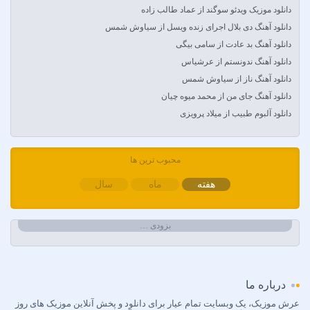
Amir Khalvat
دانلود موزیک ویدئو سوگند از عماد طالب زاده
Andre Schnura & Timmy Trumpet & Alexandra Stan
دانلود آهنگ دی بلال اجرای زنده ویسل از سیاوش شمس
Anyma Ellie Goulding
دانلود آهنگ بد عادت از سامی بیگی
Arsha Michaels
دانلود آهنگ ندونستم از عرشیاس
Aşkın Nur Yengi
دانلود آهنگ ناز از سیاوش شمس
Ava Max
دانلود آهنگ جای من از محمد میوه چیان
Avril Lavigne & Simple Plan
دانلود آلبوم طبیب از میلاد پرویزی
Ayla Çelik
Aynur Polat
محبوب ترین ها
Balabay Agayev
Bebe Rexha
هفته
ماه
سال
Bengü
Berkay
بزودی …
Berksan
Bilal Sonses & Çağın
Bilal Sonses & Deniz Toprak
درباره ما
Burak Buluk & Zara & Kurtuluş Kuş
Burak Bulut
عرش موزیک، یک وبسایت تمام عیار برای دانلود و پخش آنلاین موزیک های روز