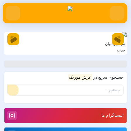
سینا پارسیان
را
جنوب
دل
جستجوی سریع در
عرش موزیک
اینستاگرام ما