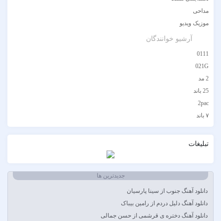
مداحی
موزیک ویدیو
آرشیو خوانندگان
0111
021G
2 مد
25 باند
2pac
۷ باند
۷ بند
7 بند سون بند
تبلیغات
ABEGI
Afra
جدیدترین ها
AFROJACK
Ahmadreza Habibiyan
دانلود آهنگ جنوب از سینا پارسیان
Akon
دانلود آهنگ دلیل دردم از رامین بیباک
Alexandra Stan
دانلود آهنگ دختره ی قرشمی از حسن جمالی