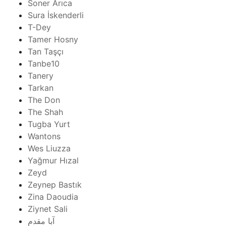
Soner Arıca
Sura İskenderli
T-Dey
Tamer Hosny
Tan Taşçı
Tanbe10
Tanery
Tarkan
The Don
The Shah
Tugba Yurt
Wantons
Wes Liuzza
Yağmur Hızal
Zeyd
Zeynep Bastık
Zina Daoudia
Ziynet Sali
آبا مقدم