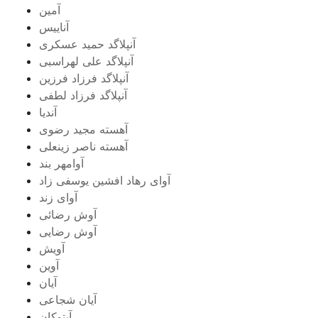
آمین
آناییس
آنپلاگد حمید عسکری
آنپلاگد علی لهراسبی
آنپلاگد فرزاد فرزین
آنپلاگد فرزاد لطفی
آندیا
آهسته مجید رضوی
آهسته ناصر زینعلی
آوامهر بند
آوای رهاد افشین یوسفی زاد
آوای زند
آوش رضائی
آوش رضایی
آویش
آوین
آیان
آیان شجاعی
آیتوکان