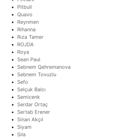
Pitbull
Quavo
Reynmen
Rihanna
Rıza Tamer
ROJDA
Roya
Sean Paul
Sebnem Qehremanova
Sebnem Tovuzlu
Sefo
Selçuk Balcı
Semicenk
Serdar Ortaç
Sertab Erener
Sinan Akçıl
Siyam
Sıla