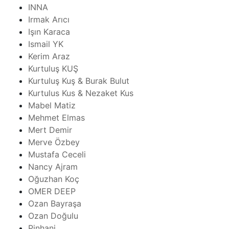
INNA
Irmak Arıcı
Işın Karaca
Ismail YK
Kerim Araz
Kurtuluş KUŞ
Kurtuluş Kuş & Burak Bulut
Kurtulus Kus & Nezaket Kus
Mabel Matiz
Mehmet Elmas
Mert Demir
Merve Özbey
Mustafa Ceceli
Nancy Ajram
Oğuzhan Koç
OMER DEEP
Ozan Bayraşa
Ozan Doğulu
Pinhani