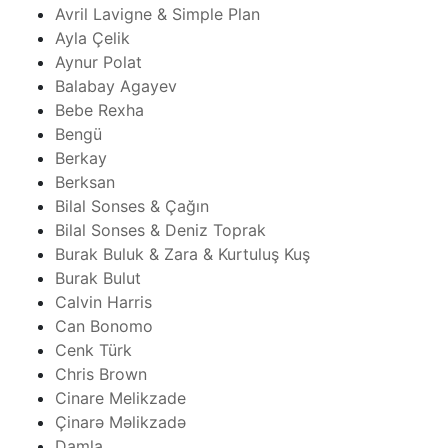
Avril Lavigne & Simple Plan
Ayla Çelik
Aynur Polat
Balabay Agayev
Bebe Rexha
Bengü
Berkay
Berksan
Bilal Sonses & Çağın
Bilal Sonses & Deniz Toprak
Burak Buluk & Zara & Kurtuluş Kuş
Burak Bulut
Calvin Harris
Can Bonomo
Cenk Türk
Chris Brown
Cinare Melikzade
Çinarə Məlikzadə
Damla