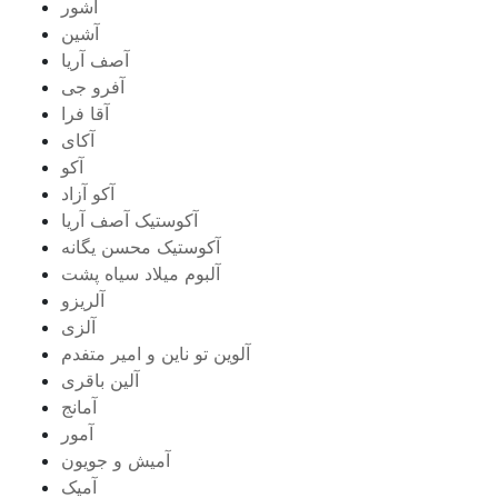
آشور
آشین
آصف آریا
آفرو جی
آقا فرا
آکای
آکو
آکو آزاد
آکوستیک آصف آریا
آکوستیک محسن یگانه
آلبوم میلاد سیاه پشت
آلریزو
آلزی
آلوین تو ناین و امیر متفدم
آلین باقری
آمانج
آمور
آمیش و جویون
آمیک