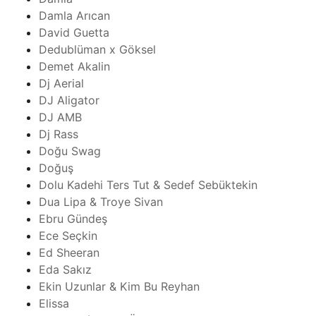
Damla Arıcan
David Guetta
Dedublüman x Göksel
Demet Akalin
Dj Aerial
DJ Aligator
DJ AMB
Dj Rass
Doğu Swag
Doğuş
Dolu Kadehi Ters Tut & Sedef Sebüktekin
Dua Lipa & Troye Sivan
Ebru Gündeş
Ece Seçkin
Ed Sheeran
Eda Sakız
Ekin Uzunlar & Kim Bu Reyhan
Elissa