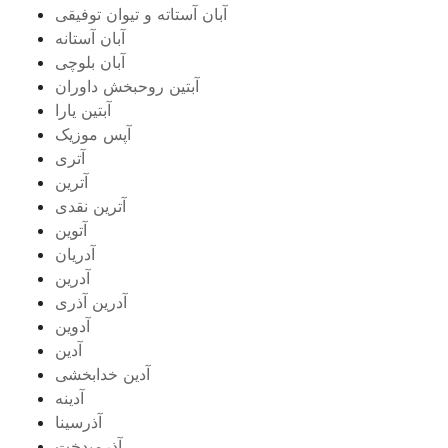
آبان آستاته و تیوان توفیقی
آبان آستانه
آبان بلوچی
آبتین روحبخش داوران
آبتین یارا
آپس موزیک
آتری
آترین
آترین نقدی
آتوین
آدریان
آدرین
آدرین آذری
آدوین
آدین
آدین خدابخشی
آدینه
آذرسینا
آذرمیدخت