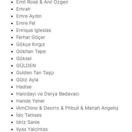
Emil Rosé & Anıl Özgen
Emrah
Emre Aydın
Emre Fel
Enrique Iglesias
Ferhat Göçer
Gökçe Kırgız
Gökhan Tepe
Göksel
GÜLDEN
Gulden Tan Taşçı
Güliz Ayla
Hadise
Halodayı ve Derya Bedavacı
Hande Yener
IAmChino & Deorro & Pitbull & Mariah Angeliq
İdo Tatlıses
Idriz Sanie
Ilyas Yalcintas