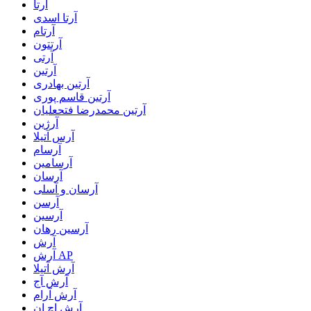
آرتا
آرتا اسدی
آرتام
آرتتون
آرتی
آرتین
آرتین بهادری
آرتین قاسم پوری
آرتین محمدرضا فتحعلیان
آرژین
آرس آتیلا
آرسام
آرسامین
آرسان
آرسان و آسلی
آرسن
آرسین
آرسین رهان
آرش
آرش AP
آرش آتیلا
آرش آج
آرش آرام
آرش اچ ان