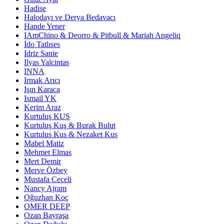
Hadise
Halodayı ve Derya Bedavacı
Hande Yener
IAmChino & Deorro & Pitbull & Mariah Angeliq
İdo Tatlıses
Idriz Sanie
Ilyas Yalcintas
INNA
Irmak Arıcı
Işın Karaca
Ismail YK
Kerim Araz
Kurtuluş KUŞ
Kurtuluş Kuş & Burak Bulut
Kurtulus Kus & Nezaket Kus
Mabel Matiz
Mehmet Elmas
Mert Demir
Merve Özbey
Mustafa Ceceli
Nancy Ajram
Oğuzhan Koç
OMER DEEP
Ozan Bayraşa