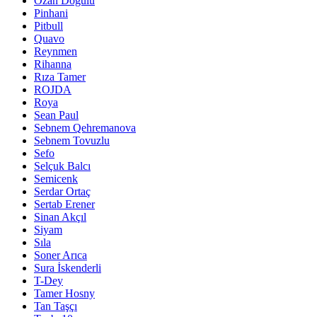
Ozan Doğulu
Pinhani
Pitbull
Quavo
Reynmen
Rihanna
Rıza Tamer
ROJDA
Roya
Sean Paul
Sebnem Qehremanova
Sebnem Tovuzlu
Sefo
Selçuk Balcı
Semicenk
Serdar Ortaç
Sertab Erener
Sinan Akçıl
Siyam
Sıla
Soner Arıca
Sura İskenderli
T-Dey
Tamer Hosny
Tan Taşçı