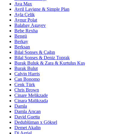
Ava Max
Avril Lavigne & Simple Plan
Ayla Çelik
Aynur Polat
Balabay Agayev
Bebe Rexha
Bengü
Berkay
Berksan
Bilal Sonses & Çağın
Bilal Sonses & Deniz Toprak
Burak Buluk & Zara & Kurtuluş Kuş
Burak Bulut
Calvin Harris
Can Bonomo
Cenk Türk
Chris Brown
Cinare Melikzade
Çinarə Məlikzadə
Damla
Damla Arıcan
David Guetta
Dedublüman x Göksel
Demet Akalin
Dj Aerial