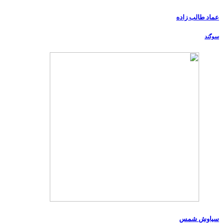
عماد طالب زاده
سوگند
سیاوش شمس