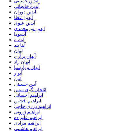
آیدین حسینی
آیدین خانجانی
آیدین دوران
آیدین عطا
آیدین علوی
آیدین نورمحمدی
آیسودا
آیشاه
آینا بند
آیهان
آیهان بزازی
آیهان راد
آیهان و پارسیا
آیوار
آیین
آیین حسینی
ائلخان گوی سس
ابراهیم احسانی
ابراهیم افشین
ابراهیم درزی حاجی
ابراهیم زرونی
ابراهیم علیزاده
ابراهیم مرادی
ابراهیم هاشمی