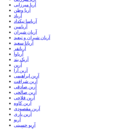
آریا میرزایی
آریا وطن
آریاد
آریاسا نیکداد
آریامین
آریان شیران
آریان شیران و تبعید
آریانا سعید
آریانفر
آریاوا
آریک بند
آرین
آرین آرا
آرین ابراهیمی
آرین شرافت
آرین صادقی
آرین صالحی
آرین فلاحی
آرین کاوه
آرین مقصودی
آرین یاری
آریو
آریو حسینی