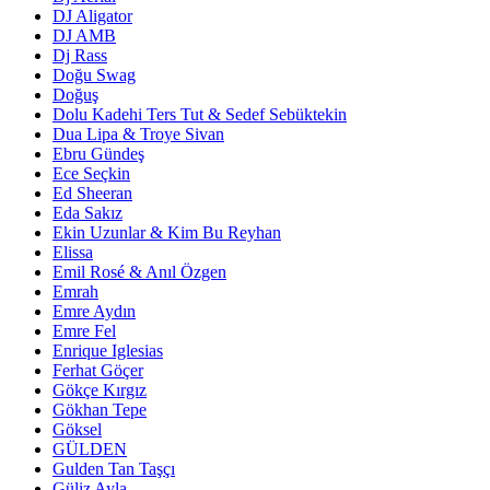
DJ Aligator
DJ AMB
Dj Rass
Doğu Swag
Doğuş
Dolu Kadehi Ters Tut & Sedef Sebüktekin
Dua Lipa & Troye Sivan
Ebru Gündeş
Ece Seçkin
Ed Sheeran
Eda Sakız
Ekin Uzunlar & Kim Bu Reyhan
Elissa
Emil Rosé & Anıl Özgen
Emrah
Emre Aydın
Emre Fel
Enrique Iglesias
Ferhat Göçer
Gökçe Kırgız
Gökhan Tepe
Göksel
GÜLDEN
Gulden Tan Taşçı
Güliz Ayla