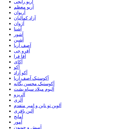
آریو رایجی
آریو معظم
آریوان
آزاد کمالیان
آژوان
آشنا
آشور
آشین
آصف آریا
آفرو جی
آقا فرا
آکای
آکو
آکو آزاد
آکوستیک آصف آریا
آکوستیک محسن یگانه
آلبوم میلاد سیاه پشت
آلریزو
آلزی
آلوین تو ناین و امیر متفدم
آلین باقری
آمانج
آمور
آمیش و جویون