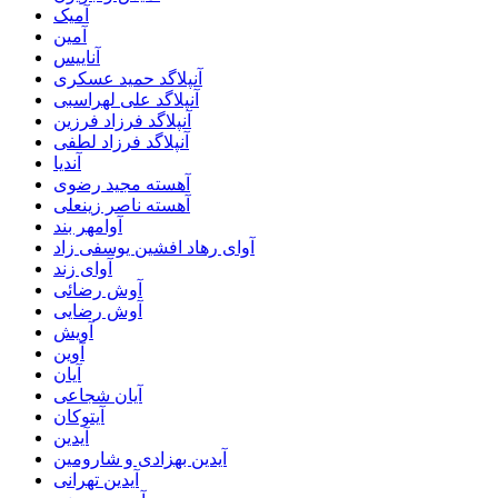
آمیک
آمین
آناییس
آنپلاگد حمید عسکری
آنپلاگد علی لهراسبی
آنپلاگد فرزاد فرزین
آنپلاگد فرزاد لطفی
آندیا
آهسته مجید رضوی
آهسته ناصر زینعلی
آوامهر بند
آوای رهاد افشین یوسفی زاد
آوای زند
آوش رضائی
آوش رضایی
آویش
آوین
آیان
آیان شجاعی
آیتوکان
آیدین
آیدین بهزادی و شارومین
آیدین تهرانی