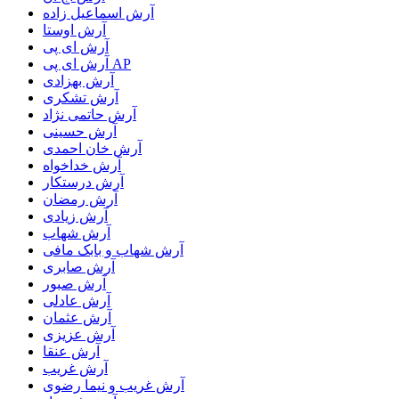
آرش اسماعیل زاده
آرش اوستا
آرش ای پی
آرش ای پی AP
آرش بهزادی
آرش تشکری
آرش حاتمی نژاد
آرش حسینی
آرش خان احمدی
آرش خداخواه
آرش درستکار
آرش رمضان
آرش زیادی
آرش شهاب
آرش شهاب و بابک مافی
آرش صابری
آرش صبور
آرش عادلی
آرش عثمان
آرش عزیزی
آرش عنقا
آرش غریب
آرش غریب و نیما رضوی