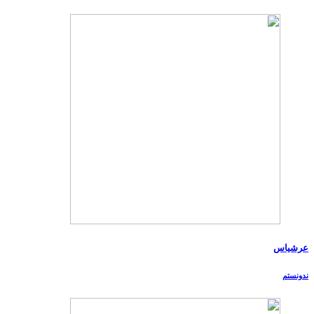
عرشیاس
ندونستم