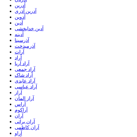
آدرین
آدرین آذری
آدوین
آدین
آدین خدابخشی
آدینه
آذرسینا
آذرمیدخت
آرات
آراد
آراد آریا
آراد جمعی
آراد شاک
آراد عابدی
آراد عباسی
آراز
آراز المان
آراس
آراکوم
آران
آران براتی
آران کاظمی
آراو