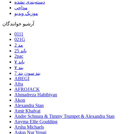
دسته‌بندی نشده
مداحی
موزیک ویدیو
آرشیو خوانندگان
0111
021G
2 مد
25 باند
2pac
۷ باند
۷ بند
7 بند سون بند
ABEGI
Afra
AFROJACK
Ahmadreza Habibiyan
Akon
Alexandra Stan
Amir Khalvat
Andre Schnura & Timmy Trumpet & Alexandra Stan
Anyma Ellie Goulding
Arsha Michaels
Aşkın Nur Yengi