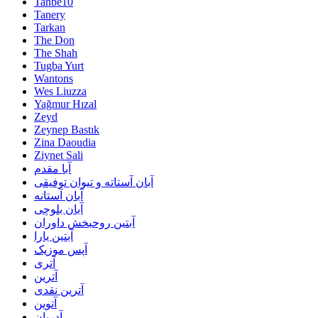
Tanbe10
Tanery
Tarkan
The Don
The Shah
Tugba Yurt
Wantons
Wes Liuzza
Yağmur Hızal
Zeyd
Zeynep Bastık
Zina Daoudia
Ziynet Sali
آبا مقدم
آبان آستاته و تیوان توفیقی
آبان آستانه
آبان بلوچی
آبتین روحبخش داوران
آبتین یارا
آپس موزیک
آتری
آترین
آترین نقدی
آتوین
آدریان