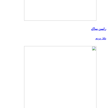
رامین بیباک
دلیل دردم