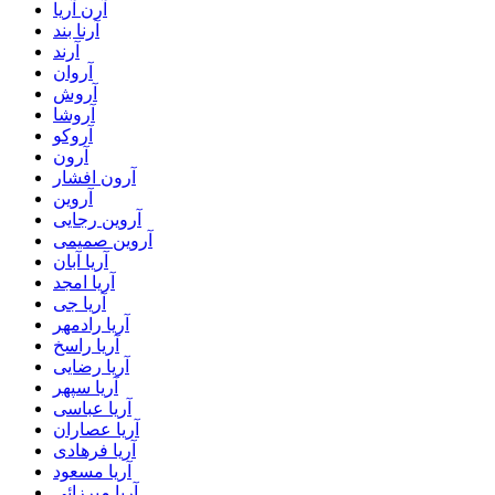
آرن آریا
آرنا بند
آرند
آروان
آروش
آروشا
آروکو
آرون
آرون افشار
آروین
آروین رجایی
آروین صمیمی
آریا آبان
آریا امجد
آریا جی
آریا رادمهر
آریا راسخ
آریا رضایی
آریا سپهر
آریا عباسی
آریا عصاران
آریا فرهادی
آریا مسعود
آریا میرزائی