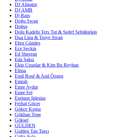
DJ Aligator
DJ AMB
Dj Rass
Doğu Swag
Doğuş
Dolu Kadehi Ters Tut & Sedef Sebüktekin
Dua Lipa & Troye Sivan
Ebru Gündeş
Ece Seçkin
Ed Sheeran
Eda Sakız
Ekin Uzunlar & Kim Bu Reyhan
Elissa
Emil Rosé & Anıl Özgen
Emrah
Emre Aydın
Emre Fel
Enrique Iglesias
Ferhat Göçer
Gökçe Kırgız
Gökhan Tepe
Göksel
GÜLDEN
Gulden Tan Taşçı
Güliz Ayla