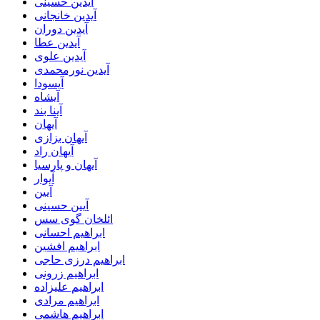
آیدین حسینی
آیدین خانجانی
آیدین دوران
آیدین عطا
آیدین علوی
آیدین نورمحمدی
آیسودا
آیشاه
آینا بند
آیهان
آیهان بزازی
آیهان راد
آیهان و پارسیا
آیوار
آیین
آیین حسینی
ائلخان گوی سس
ابراهیم احسانی
ابراهیم افشین
ابراهیم درزی حاجی
ابراهیم زرونی
ابراهیم علیزاده
ابراهیم مرادی
ابراهیم هاشمی