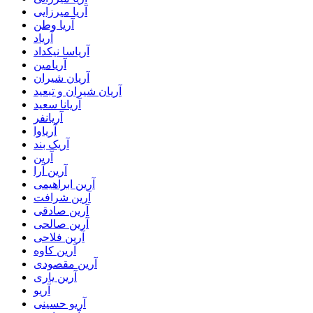
آریا میرزایی
آریا وطن
آریاد
آریاسا نیکداد
آریامین
آریان شیران
آریان شیران و تبعید
آریانا سعید
آریانفر
آریاوا
آریک بند
آرین
آرین آرا
آرین ابراهیمی
آرین شرافت
آرین صادقی
آرین صالحی
آرین فلاحی
آرین کاوه
آرین مقصودی
آرین یاری
آریو
آریو حسینی