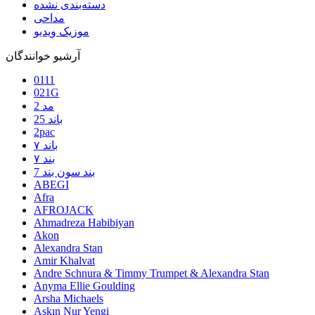
دسته‌بندی نشده
مداحی
موزیک ویدیو
آرشیو خوانندگان
0111
021G
2 مد
25 باند
2pac
۷ باند
۷ بند
7 بند سون بند
ABEGI
Afra
AFROJACK
Ahmadreza Habibiyan
Akon
Alexandra Stan
Amir Khalvat
Andre Schnura & Timmy Trumpet & Alexandra Stan
Anyma Ellie Goulding
Arsha Michaels
Aşkın Nur Yengi