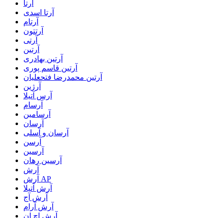
آرتا
آرتا اسدی
آرتام
آرتتون
آرتی
آرتین
آرتین بهادری
آرتین قاسم پوری
آرتین محمدرضا فتحعلیان
آرژین
آرس آتیلا
آرسام
آرسامین
آرسان
آرسان و آسلی
آرسن
آرسین
آرسین رهان
آرش
آرش AP
آرش آتیلا
آرش آج
آرش آرام
آرش اچ ان