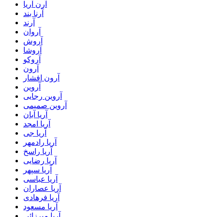
آرن آریا
آرنا بند
آرند
آروان
آروش
آروشا
آروکو
آرون
آرون افشار
آروین
آروین رجایی
آروین صمیمی
آریا آبان
آریا امجد
آریا جی
آریا رادمهر
آریا راسخ
آریا رضایی
آریا سپهر
آریا عباسی
آریا عصاران
آریا فرهادی
آریا مسعود
آریا میرزائی