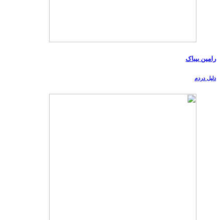
رامین بیباک
دلیل دردم