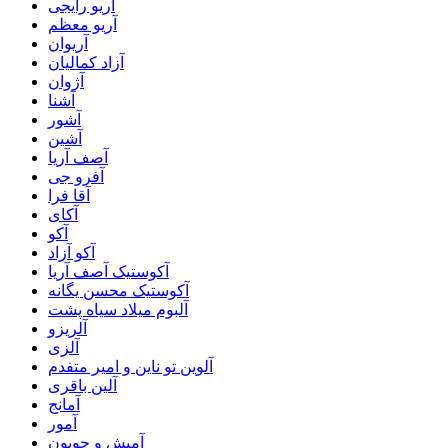
آریو رایجی
آریو معظم
آریوان
آزاد کمالیان
آژوان
آشنا
آشور
آشین
آصف آریا
آفرو جی
آقا فرا
آکای
آکو
آکو آزاد
آکوستیک آصف آریا
آکوستیک محسن یگانه
آلبوم میلاد سیاه پشت
آلریزو
آلزی
آلوین تو ناین و امیر متفدم
آلین باقری
آمانج
آمور
آمیش و جویون