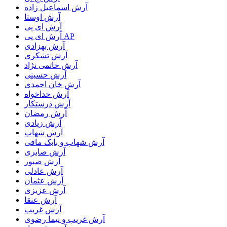
آرش اسماعیل زاده
آرش اوستا
آرش ای پی
آرش ای پی AP
آرش بهزادی
آرش تشکری
آرش حاتمی نژاد
آرش حسینی
آرش خان احمدی
آرش خداخواه
آرش درستکار
آرش رمضان
آرش زیادی
آرش شهاب
آرش شهاب و بابک مافی
آرش صابری
آرش صبور
آرش عادلی
آرش عثمان
آرش عزیزی
آرش عنقا
آرش غریب
آرش غریب و نیما رضوی