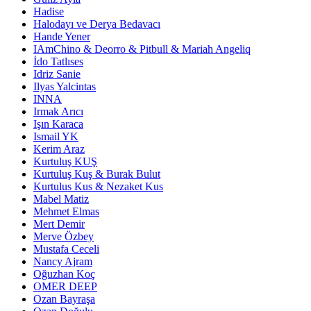
Hadise
Halodayı ve Derya Bedavacı
Hande Yener
IAmChino & Deorro & Pitbull & Mariah Angeliq
İdo Tatlıses
Idriz Sanie
Ilyas Yalcintas
INNA
Irmak Arıcı
Işın Karaca
Ismail YK
Kerim Araz
Kurtuluş KUŞ
Kurtuluş Kuş & Burak Bulut
Kurtulus Kus & Nezaket Kus
Mabel Matiz
Mehmet Elmas
Mert Demir
Merve Özbey
Mustafa Ceceli
Nancy Ajram
Oğuzhan Koç
OMER DEEP
Ozan Bayraşa