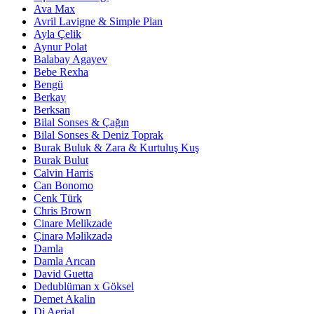
Ava Max
Avril Lavigne & Simple Plan
Ayla Çelik
Aynur Polat
Balabay Agayev
Bebe Rexha
Bengü
Berkay
Berksan
Bilal Sonses & Çağın
Bilal Sonses & Deniz Toprak
Burak Buluk & Zara & Kurtuluş Kuş
Burak Bulut
Calvin Harris
Can Bonomo
Cenk Türk
Chris Brown
Cinare Melikzade
Çinarə Məlikzadə
Damla
Damla Arıcan
David Guetta
Dedublüman x Göksel
Demet Akalin
Dj Aerial