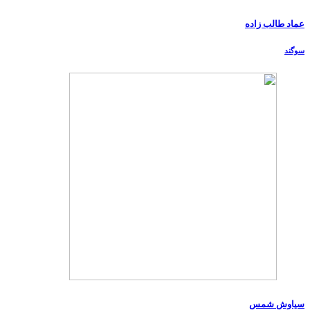
عماد طالب زاده
سوگند
سیاوش شمس