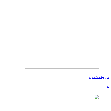
سیاوش شمس
ناز