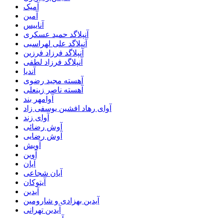
آمیک
آمین
آناییس
آنپلاگد حمید عسکری
آنپلاگد علی لهراسبی
آنپلاگد فرزاد فرزین
آنپلاگد فرزاد لطفی
آندیا
آهسته مجید رضوی
آهسته ناصر زینعلی
آوامهر بند
آوای رهاد افشین یوسفی زاد
آوای زند
آوش رضائی
آوش رضایی
آویش
آوین
آیان
آیان شجاعی
آیتوکان
آیدین
آیدین بهزادی و شارومین
آیدین تهرانی