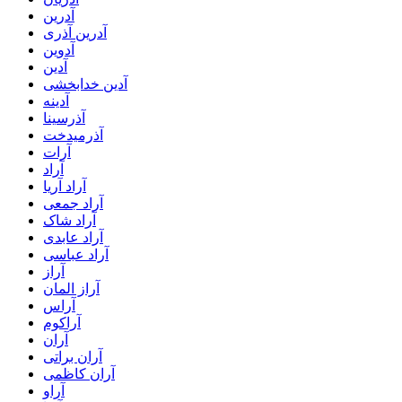
آدرین
آدرین آذری
آدوین
آدین
آدین خدابخشی
آدینه
آذرسینا
آذرمیدخت
آرات
آراد
آراد آریا
آراد جمعی
آراد شاک
آراد عابدی
آراد عباسی
آراز
آراز المان
آراس
آراکوم
آران
آران براتی
آران کاظمی
آراو