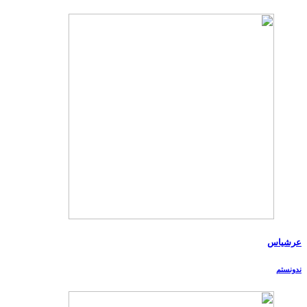
عرشیاس
ندونستم