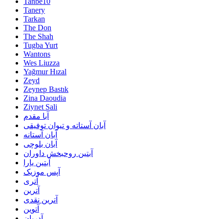
Tanbe10
Tanery
Tarkan
The Don
The Shah
Tugba Yurt
Wantons
Wes Liuzza
Yağmur Hızal
Zeyd
Zeynep Bastık
Zina Daoudia
Ziynet Sali
آبا مقدم
آبان آستاته و تیوان توفیقی
آبان آستانه
آبان بلوچی
آبتین روحبخش داوران
آبتین یارا
آپس موزیک
آتری
آترین
آترین نقدی
آتوین
آدریان