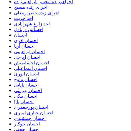
اجرای زنده محسن ابراهیم زاده
اجرای زنده مسیح
اجرای زنده ناصر زینعلی
احد حریت
احد زارع شهرآبادی
احساس دریادل
احسان
احسان آذری
احسان آریا
احسان ابراهیمی
احسان اچ جی
احسان احسانمنش
احسان اسماعیلی
احسان انوری
احسان بااوج
احسان بابایی
احسان بهرامی
احسان بیگی
احسان پایا
احسان پورجعفری
احسان جباری امیری
احسان جمشیدی
احسان جوکار
احسان حجتی