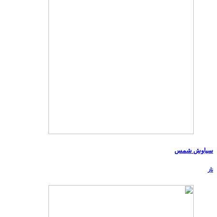
سیاوش شمس
ناز