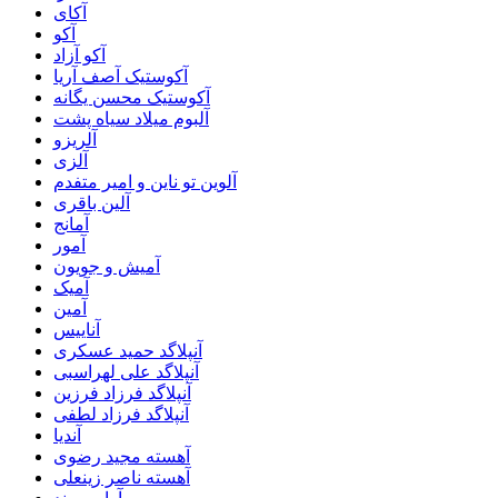
آکای
آکو
آکو آزاد
آکوستیک آصف آریا
آکوستیک محسن یگانه
آلبوم میلاد سیاه پشت
آلریزو
آلزی
آلوین تو ناین و امیر متفدم
آلین باقری
آمانج
آمور
آمیش و جویون
آمیک
آمین
آناییس
آنپلاگد حمید عسکری
آنپلاگد علی لهراسبی
آنپلاگد فرزاد فرزین
آنپلاگد فرزاد لطفی
آندیا
آهسته مجید رضوی
آهسته ناصر زینعلی