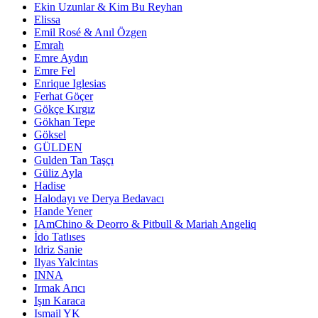
Ekin Uzunlar & Kim Bu Reyhan
Elissa
Emil Rosé & Anıl Özgen
Emrah
Emre Aydın
Emre Fel
Enrique Iglesias
Ferhat Göçer
Gökçe Kırgız
Gökhan Tepe
Göksel
GÜLDEN
Gulden Tan Taşçı
Güliz Ayla
Hadise
Halodayı ve Derya Bedavacı
Hande Yener
IAmChino & Deorro & Pitbull & Mariah Angeliq
İdo Tatlıses
Idriz Sanie
Ilyas Yalcintas
INNA
Irmak Arıcı
Işın Karaca
Ismail YK