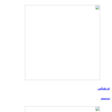
عرشیاس
ندونستم