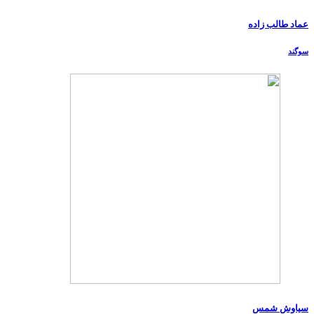
عماد طالب زاده
سوگند
سیاوش شمس