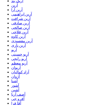
آریک بند
آرین
آرین آرا
آرین ابراهیمی
آرین شرافت
آرین صادقی
آرین صالحی
آرین فلاحی
آرین کاوه
آرین مقصودی
آرین یاری
آریو
آریو حسینی
آریو رایجی
آریو معظم
آریوان
آزاد کمالیان
آژوان
آشنا
آشور
آشین
آصف آریا
آفرو جی
آقا فرا