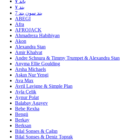
۷ باند
۷ بند
7 بند سون بند
ABEGI
Afra
AFROJACK
Ahmadreza Habibiyan
Akon
Alexandra Stan
Amir Khalvat
Andre Schnura & Timmy Trumpet & Alexandra Stan
Anyma Ellie Goulding
Arsha Michaels
Aşkın Nur Yengi
Ava Max
Avril Lavigne & Simple Plan
Ayla Çelik
Aynur Polat
Balabay Agayev
Bebe Rexha
Bengü
Berkay
Berksan
Bilal Sonses & Çağın
Bilal Sonses & Deniz Toprak