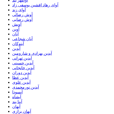
آوامهر بند
آوای رهاد افشین یوسفی زاد
آوای زند
آوش رضائی
آوش رضایی
آویش
آوین
آیان
آیان شجاعی
آیتوکان
آیدین
آیدین بهزادی و شارومین
آیدین تهرانی
آیدین حسینی
آیدین خانجانی
آیدین دوران
آیدین عطا
آیدین علوی
آیدین نورمحمدی
آیسودا
آیشاه
آینا بند
آیهان
آیهان بزازی