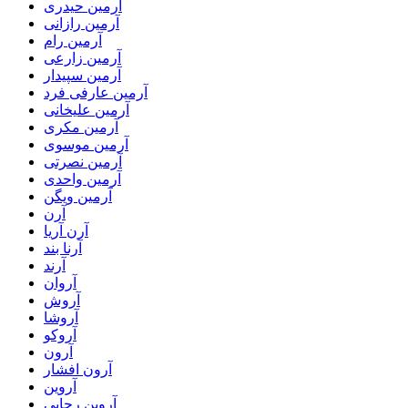
آرمین حیدری
آرمین رازانی
آرمین رام
آرمین زارعی
آرمین سپیدار
آرمین عارفی فرد
آرمین علیخانی
آرمین مکری
آرمین موسوی
آرمین نصرتی
آرمین واحدی
آرمین ویگن
آرن
آرن آریا
آرنا بند
آرند
آروان
آروش
آروشا
آروکو
آرون
آرون افشار
آروین
آروین رجایی