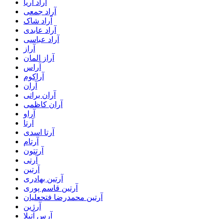
آراد آریا
آراد جمعی
آراد شاک
آراد عابدی
آراد عباسی
آراز
آراز المان
آراس
آراکوم
آران
آران براتی
آران کاظمی
آراو
آرتا
آرتا اسدی
آرتام
آرتتون
آرتی
آرتین
آرتین بهادری
آرتین قاسم پوری
آرتین محمدرضا فتحعلیان
آرژین
آرس آتیلا