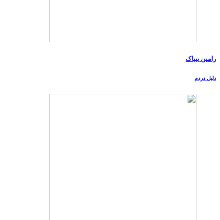
رامین بیباک
دلیل دردم