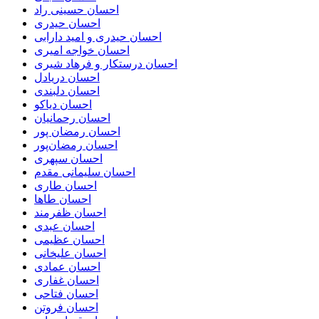
احسان حسینی راد
احسان حیدری
احسان حیدری و امید دارابی
احسان خواجه امیری
احسان درستكار و فرهاد شيرى
احسان دریادل
احسان دلبندی
احسان دیاکو
احسان رحمانیان
احسان رمضان پور
احسان رمضان‌پور
احسان سپهری
احسان سلیمانی مقدم
احسان طاری
احسان طاها
احسان ظفرمند
احسان عبدی
احسان عظیمی
احسان علیخانی
احسان عمادی
احسان غفاری
احسان فتاحی
احسان فروتن