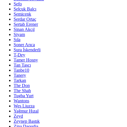
Sefo
Selçuk Balcı
Semicenk
Serdar Ortaç
Sertab Erener
Sinan Akçıl
Siyam
Sıla
Soner Arıca
Sura İskenderli
T-Dey
Tamer Hosny
Tan Taşçı
Tanbe10
Tanery
Tarkan
The Don
The Shah
Tugba Yurt
Wantons
Wes Liuzza
Yağmur Hızal
Zeyd
Zeynep Bastık
Zina Daoudia