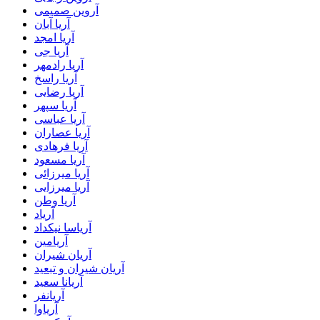
آروین صمیمی
آریا آبان
آریا امجد
آریا جی
آریا رادمهر
آریا راسخ
آریا رضایی
آریا سپهر
آریا عباسی
آریا عصاران
آریا فرهادی
آریا مسعود
آریا میرزائی
آریا میرزایی
آریا وطن
آریاد
آریاسا نیکداد
آریامین
آریان شیران
آریان شیران و تبعید
آریانا سعید
آریانفر
آریاوا