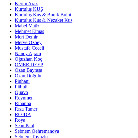
Kerim Araz
Kurtuluş KUŞ
Kurtuluş Kuş & Burak Bulut
Kurtulus Kus & Nezaket Kus
Mabel Matiz
Mehmet Elmas
Mert Demir
Merve Özbey
Mustafa Ceceli
Nancy Ajram
Oğuzhan Koç
OMER DEEP
Ozan Bayraşa
Ozan Doğulu
Pinhani
Pitbull
Quavo
Reynmen
Rihanna
Rıza Tamer
ROJDA
Roya
Sean Paul
Sebnem Qehremanova
Sebnem Tovuzlu