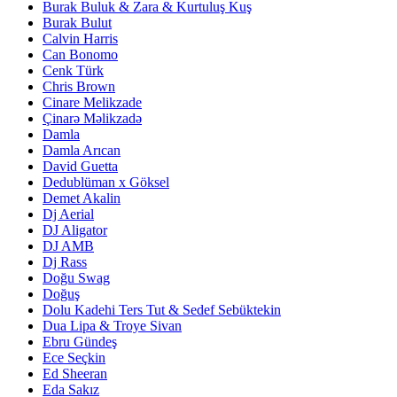
Burak Buluk & Zara & Kurtuluş Kuş
Burak Bulut
Calvin Harris
Can Bonomo
Cenk Türk
Chris Brown
Cinare Melikzade
Çinarə Məlikzadə
Damla
Damla Arıcan
David Guetta
Dedublüman x Göksel
Demet Akalin
Dj Aerial
DJ Aligator
DJ AMB
Dj Rass
Doğu Swag
Doğuş
Dolu Kadehi Ters Tut & Sedef Sebüktekin
Dua Lipa & Troye Sivan
Ebru Gündeş
Ece Seçkin
Ed Sheeran
Eda Sakız