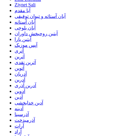
Ziynet Sali
آبا مقدم
آبان آستاته و تیوان توفیقی
آبان آستانه
آبان بلوچی
آبتین روحبخش داوران
آبتین یارا
آپس موزیک
آتری
آترین
آترین نقدی
آتوین
آدریان
آدرین
آدرین آذری
آدوین
آدین
آدین خدابخشی
آدینه
آذرسینا
آذرمیدخت
آرات
آراد