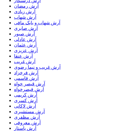
آرش درستکار
آرش رمضان
آرش زیادی
آرش شهاب
آرش شهاب و بابک مافی
آرش صابری
آرش صبور
آرش عادلی
آرش عثمان
آرش عزیزی
آرش عنقا
آرش غریب
آرش غریب و نیما رضوی
آرش فرخزاد
آرش قاسمی
آرش قیصر خواه
آرش قیصرخواه
آرش کریمی
آرش کسری
آرش لاکانی
آرش مستشیری
آرش مظفری
آرش معروفی
آرش یاستار