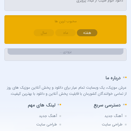
دانلود آلبوم طبیب از میلاد پرویزی
Ava Max
Avril Lavigne & Simple Plan
Ayla Çelik
محبوب ترین ها
Aynur Polat
هفته
ماه
سال
Balabay Agayev
Bebe Rexha
بزودی …
Bengü
Berkay
Berksan
درباره ما
Bilal Sonses & Çağın
Bilal Sonses & Deniz Toprak
عرش موزیک، یک وبسایت تمام عیار برای دانلود و پخش آنلاین موزیک های روز
از تمامی خوانندگان کشورمان با قابلیت پخش آنلاین و دانلود با بهترین کیفیت.
Burak Buluk & Zara & Kurtuluş Kuş
Burak Bulut
دسترسی سریع
لینک های مهم
Calvin Harris
آهنگ جدید
آهنگ جدید
Can Bonomo
طراحی سایت
طراحی سایت
Cenk Türk