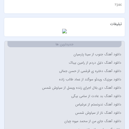
2pac
۷ باند
۷ بند
تبلیغات
7 بند سون بند
ABEGI
جدیدترین ها
Afra
دانلود آهنگ جنوب از سینا پارسیان
AFROJACK
دانلود آهنگ دلیل دردم از رامین بیباک
Ahmadreza Habibiyan
دانلود آهنگ دختره ی قرشمی از حسن جمالی
Akon
دانلود موزیک ویدئو سوگند از عماد طالب زاده
Alexandra Stan
دانلود آهنگ دی بلال اجرای زنده ویسل از سیاوش شمس
Amir Khalvat
دانلود آهنگ بد عادت از سامی بیگی
Andre Schnura & Timmy Trumpet & Alexandra Stan
دانلود آهنگ ندونستم از عرشیاس
Anyma Ellie Goulding
دانلود آهنگ ناز از سیاوش شمس
Arsha Michaels
دانلود آهنگ جای من از محمد میوه چیان
Aşkın Nur Yengi