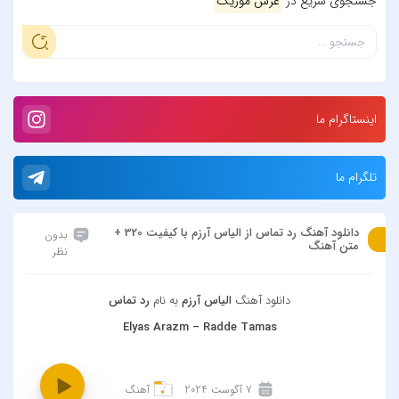
جستجوی سریع در
عرش موزیک
اینستاگرام ما
تلگرام ما
دانلود آهنگ رد تماس از الیاس آرزم با کیفیت 320 +
بدون
متن آهنگ
نظر
دانلود آهنگ
الیاس آرزم
به نام
رد تماس
Elyas Arazm – Radde Tamas
7 آگوست 2024
آهنگ