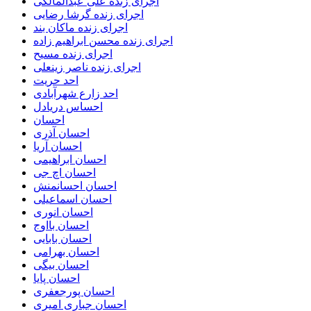
اجرای زنده علی عبدالمالکی
اجرای زنده گرشا رضایی
اجرای زنده ماکان بند
اجرای زنده محسن ابراهیم زاده
اجرای زنده مسیح
اجرای زنده ناصر زینعلی
احد حریت
احد زارع شهرآبادی
احساس دریادل
احسان
احسان آذری
احسان آریا
احسان ابراهیمی
احسان اچ جی
احسان احسانمنش
احسان اسماعیلی
احسان انوری
احسان بااوج
احسان بابایی
احسان بهرامی
احسان بیگی
احسان پایا
احسان پورجعفری
احسان جباری امیری