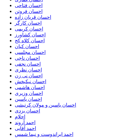
احسان فتاحی
احسان فروتن
احسان قربان زاده
احسان کارگر
احسان کریمی
احسان کشاورز
احسان کلاه کج
احسان کیان
احسان مجلسی
احسان ناجی
احسان نجفی
احسان نظری
احسان نی زن
احسان نیکبخش
احسان هاشمی
احسان وزیری
احسان یاسین
احسان یاسین و مولان کرتیشی
احسان یزدی
احلام
احمد آروند
احمد آقایی
احمد ایراندوست و نیما شمس