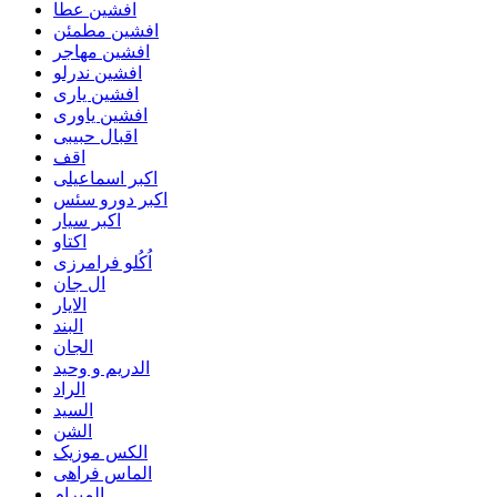
افشین عطا
افشین مطمئن
افشین مهاجر
افشین ندرلو
افشین یاری
افشین یاوری
اقبال حبیبی
اقف
اکبر اسماعیلی
اکبر دورو سئس
اکبر سیار
اکتاو
اُکُلو فرامرزی
ال جان
الایار
البند
الجان
الدریم و وحید
الراد
السید
الشن
الکس موزیک
الماس فراهی
المیرام