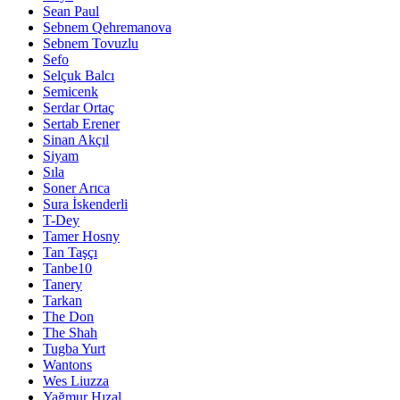
Sean Paul
Sebnem Qehremanova
Sebnem Tovuzlu
Sefo
Selçuk Balcı
Semicenk
Serdar Ortaç
Sertab Erener
Sinan Akçıl
Siyam
Sıla
Soner Arıca
Sura İskenderli
T-Dey
Tamer Hosny
Tan Taşçı
Tanbe10
Tanery
Tarkan
The Don
The Shah
Tugba Yurt
Wantons
Wes Liuzza
Yağmur Hızal