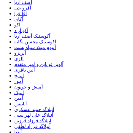
آصف آریا
آفرو جی
آقا فرا
آکای
آکو
آکو آزاد
آکوستیک آصف آریا
آکوستیک محسن یگانه
آلبوم میلاد سیاه پشت
آلریزو
آلزی
آلوین تو ناین و امیر متفدم
آلین باقری
آمانج
آمور
آمیش و جویون
آمیک
آمین
آناییس
آنپلاگد حمید عسکری
آنپلاگد علی لهراسبی
آنپلاگد فرزاد فرزین
آنپلاگد فرزاد لطفی
آندیا