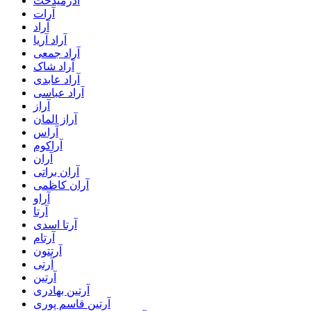
آذرمیدخت
آرات
آراد
آراد آریا
آراد جمعی
آراد شاک
آراد عابدی
آراد عباسی
آراز
آراز المان
آراس
آراکوم
آران
آران براتی
آران کاظمی
آراو
آرتا
آرتا اسدی
آرتام
آرتتون
آرتی
آرتین
آرتین بهادری
آرتین قاسم پوری