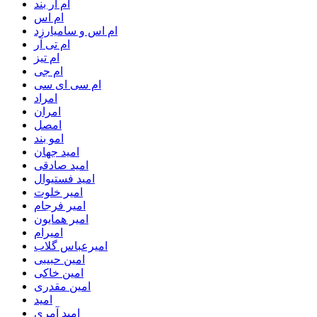
ام ار بند
ام اس
ام اس و سامیارزد
ام تی آر
ام تیز
ام جی
ام سی ای سی
امراد
امران
امصل
امو بند
اميد جهان
اميد صادقی
اميد فستيوال
امير خلوت
امير فرجام
امير همايون
اميرام
اميرعباس گلاب
امين حبيبى
امين خاكى
امين مقدرى
امید
امید آمری