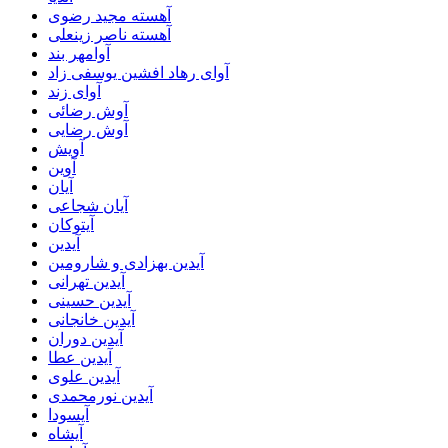
آهسته مجید رضوی
آهسته ناصر زینعلی
آوامهر بند
آوای رهاد افشین یوسفی زاد
آوای زند
آوش رضائی
آوش رضایی
آویش
آوین
آیان
آیان شجاعی
آیتوکان
آیدین
آیدین بهزادی و شارومین
آیدین تهرانی
آیدین حسینی
آیدین خانجانی
آیدین دوران
آیدین عطا
آیدین علوی
آیدین نورمحمدی
آیسودا
آیشاه