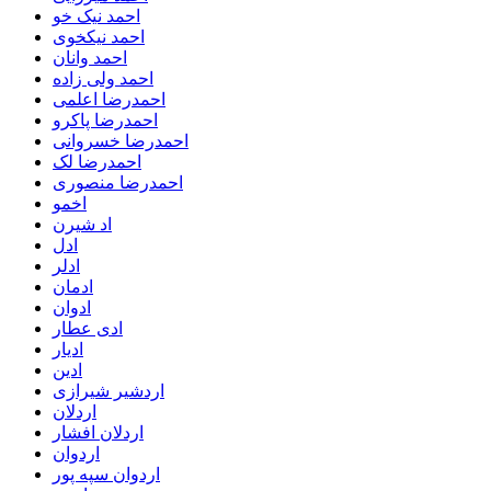
احمد نیک خو
احمد نیکخوی
احمد وانان
احمد ولی زاده
احمدرضا اعلمی
احمدرضا پاکرو
احمدرضا خسروانی
احمدرضا لک
احمدرضا منصوری
اخمو
اد شیرن
ادل
ادلر
ادمان
ادوان
ادی عطار
ادیار
ادین
اردشیر شیرازی
اردلان
اردلان افشار
اردوان
اردوان سپه پور