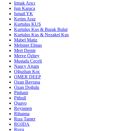
Irmak Arıcı
Işın Karaca
Ismail YK
Kerim Araz
Kurtuluş KUŞ
Kurtuluş Kuş & Burak Bulut
Kurtulus Kus & Nezaket Kus
Mabel Matiz
Mehmet Elmas
Mert Demir
Merve Özbey
Mustafa Ceceli
Nancy Ajram
Oğuzhan Koç
OMER DEEP
Ozan Bayraşa
Ozan Doğulu
Pinhani
Pitbull
Quavo
Reynmen
Rihanna
Rıza Tamer
ROJDA
Roya