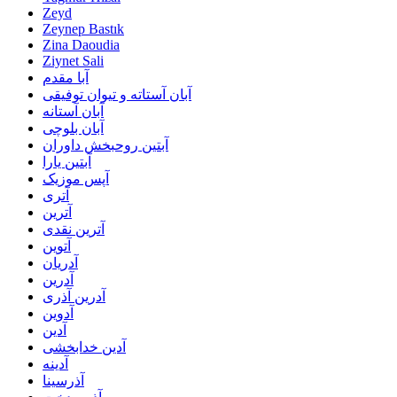
Zeyd
Zeynep Bastık
Zina Daoudia
Ziynet Sali
آبا مقدم
آبان آستاته و تیوان توفیقی
آبان آستانه
آبان بلوچی
آبتین روحبخش داوران
آبتین یارا
آپس موزیک
آتری
آترین
آترین نقدی
آتوین
آدریان
آدرین
آدرین آذری
آدوین
آدین
آدین خدابخشی
آدینه
آذرسینا