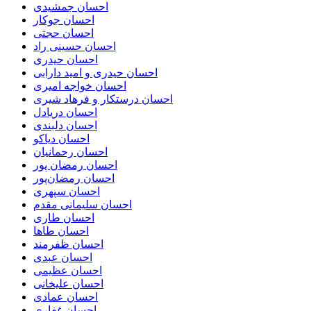
احسان جمشیدی
احسان جوکار
احسان حجتی
احسان حسینی راد
احسان حیدری
احسان حیدری و امید دارابی
احسان خواجه امیری
احسان درستكار و فرهاد شيرى
احسان دریادل
احسان دلبندی
احسان دیاکو
احسان رحمانیان
احسان رمضان پور
احسان رمضان‌پور
احسان سپهری
احسان سلیمانی مقدم
احسان طاری
احسان طاها
احسان ظفرمند
احسان عبدی
احسان عظیمی
احسان علیخانی
احسان عمادی
احسان غفاری