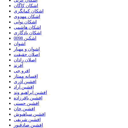
اشکان عزتی
اشکان کاگان
اشکان کمانگری
اشکان مهدوی
اشکان نوایی
اشکان هاشمی
اشکان یادگاری
اشکین 0098
اشوان
اشوان و مهیار
اصلان حقیقت
اصلان رادان
اَفرند
افرو جی
افسانه ممتاز
افشین آذری
افشین آراد
افشین ابراهیم وند
افشین باقرزاده
افشین حسنی
افشین خان
افشین سیاهپوش
افشین شریفی
افشین صادقپور