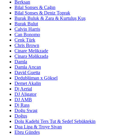
Berksan
Bilal Sonses & Çağın
Bilal Sonses & Deniz Toprak
Burak Buluk & Zara & Kurtuluş Kuş
Burak Bulut
Calvin Harris
Can Bonomo
Cenk Türk
Chris Brown
Cinare Melikzade
Çinarə Məlikzadə
Damla
Damla Arıcan
David Guetta
Dedublüman x Göksel
Demet Akalin
Dj Aerial
DJ Aligator
DJ AMB
Dj Rass
Doğu Swag
Doğuş
Dolu Kadehi Ters Tut & Sedef Sebüktekin
Dua Lipa & Troye Sivan
Ebru Gündeş