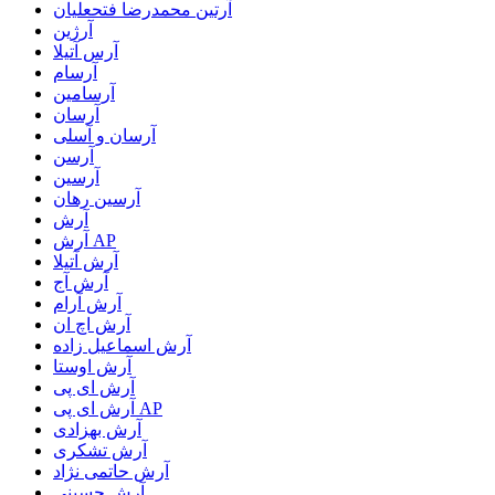
آرتین محمدرضا فتحعلیان
آرژین
آرس آتیلا
آرسام
آرسامین
آرسان
آرسان و آسلی
آرسن
آرسین
آرسین رهان
آرش
آرش AP
آرش آتیلا
آرش آج
آرش آرام
آرش اچ ان
آرش اسماعیل زاده
آرش اوستا
آرش ای پی
آرش ای پی AP
آرش بهزادی
آرش تشکری
آرش حاتمی نژاد
آرش حسینی