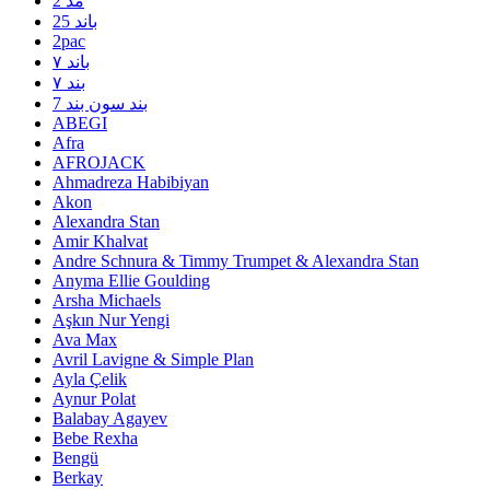
2 مد
25 باند
2pac
۷ باند
۷ بند
7 بند سون بند
ABEGI
Afra
AFROJACK
Ahmadreza Habibiyan
Akon
Alexandra Stan
Amir Khalvat
Andre Schnura & Timmy Trumpet & Alexandra Stan
Anyma Ellie Goulding
Arsha Michaels
Aşkın Nur Yengi
Ava Max
Avril Lavigne & Simple Plan
Ayla Çelik
Aynur Polat
Balabay Agayev
Bebe Rexha
Bengü
Berkay