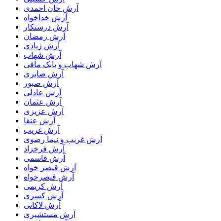
آرش خان احمدی
آرش خداخواه
آرش درستکار
آرش رمضان
آرش زیادی
آرش شهاب
آرش شهاب و بابک مافی
آرش صابری
آرش صبور
آرش عادلی
آرش عثمان
آرش عزیزی
آرش عنقا
آرش غریب
آرش غریب و نیما رضوی
آرش فرخزاد
آرش قاسمی
آرش قیصر خواه
آرش قیصرخواه
آرش کریمی
آرش کسری
آرش لاکانی
آرش مستشیری