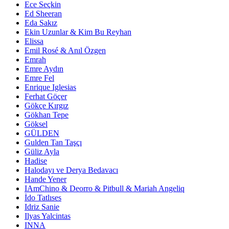
Ece Seçkin
Ed Sheeran
Eda Sakız
Ekin Uzunlar & Kim Bu Reyhan
Elissa
Emil Rosé & Anıl Özgen
Emrah
Emre Aydın
Emre Fel
Enrique Iglesias
Ferhat Göçer
Gökçe Kırgız
Gökhan Tepe
Göksel
GÜLDEN
Gulden Tan Taşçı
Güliz Ayla
Hadise
Halodayı ve Derya Bedavacı
Hande Yener
IAmChino & Deorro & Pitbull & Mariah Angeliq
İdo Tatlıses
Idriz Sanie
Ilyas Yalcintas
INNA