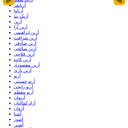
آریانفر
آریاوا
آریک بند
آرین
آرین آرا
آرین ابراهیمی
آرین شرافت
آرین صادقی
آرین صالحی
آرین فلاحی
آرین کاوه
آرین مقصودی
آرین یاری
آریو
آریو حسینی
آریو رایجی
آریو معظم
آریوان
آزاد کمالیان
آژوان
آشنا
آشور
آشین