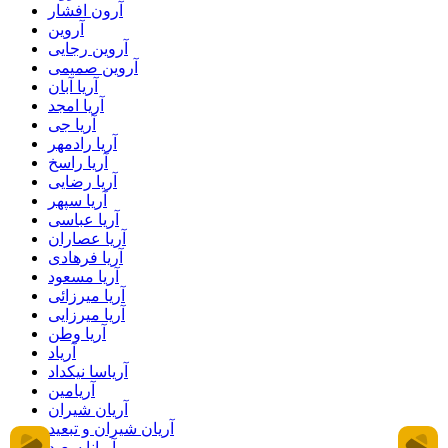
آرون افشار
آروین
آروین رجایی
آروین صمیمی
آریا آبان
آریا امجد
آریا جی
آریا رادمهر
آریا راسخ
آریا رضایی
آریا سپهر
آریا عباسی
آریا عصاران
آریا فرهادی
آریا مسعود
آریا میرزائی
آریا میرزایی
آریا وطن
آریاد
آریاسا نیکداد
آریامین
آریان شیران
آریان شیران و تبعید
آریانا سعید