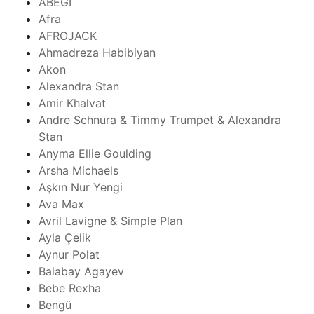
ABEGI
Afra
AFROJACK
Ahmadreza Habibiyan
Akon
Alexandra Stan
Amir Khalvat
Andre Schnura & Timmy Trumpet & Alexandra
Stan
Anyma Ellie Goulding
Arsha Michaels
Aşkın Nur Yengi
Ava Max
Avril Lavigne & Simple Plan
Ayla Çelik
Aynur Polat
Balabay Agayev
Bebe Rexha
Bengü