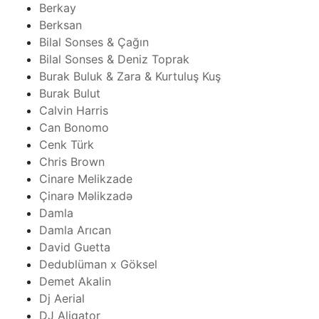
Berkay
Berksan
Bilal Sonses & Çağın
Bilal Sonses & Deniz Toprak
Burak Buluk & Zara & Kurtuluş Kuş
Burak Bulut
Calvin Harris
Can Bonomo
Cenk Türk
Chris Brown
Cinare Melikzade
Çinarə Məlikzadə
Damla
Damla Arıcan
David Guetta
Dedublüman x Göksel
Demet Akalin
Dj Aerial
DJ Aligator