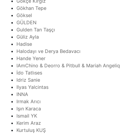
Gökçe Kırgız
Gökhan Tepe
Göksel
GÜLDEN
Gulden Tan Taşçı
Güliz Ayla
Hadise
Halodayı ve Derya Bedavacı
Hande Yener
IAmChino & Deorro & Pitbull & Mariah Angeliq
İdo Tatlıses
Idriz Sanie
Ilyas Yalcintas
INNA
Irmak Arıcı
Işın Karaca
Ismail YK
Kerim Araz
Kurtuluş KUŞ