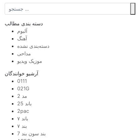
دسته بندی مطالب
آلبوم
آهنگ
دسته‌بندی نشده
مداحی
موزیک ویدیو
آرشیو خوانندگان
0111
021G
2 مد
25 باند
2pac
۷ باند
۷ بند
7 بند سون بند