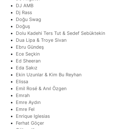
DJ AMB
Dj Rass
Doğu Swag
Doğuş
Dolu Kadehi Ters Tut & Sedef Sebüktekin
Dua Lipa & Troye Sivan
Ebru Gündeş
Ece Seçkin
Ed Sheeran
Eda Sakız
Ekin Uzunlar & Kim Bu Reyhan
Elissa
Emil Rosé & Anıl Özgen
Emrah
Emre Aydın
Emre Fel
Enrique Iglesias
Ferhat Göçer