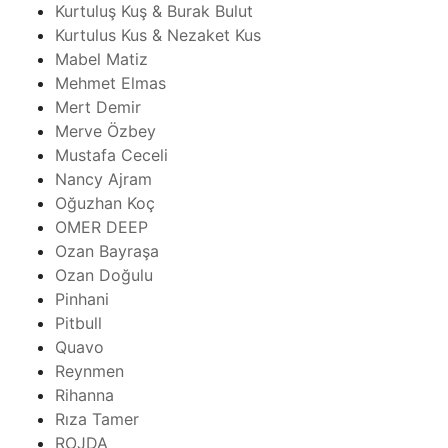
Kurtuluş Kuş & Burak Bulut
Kurtulus Kus & Nezaket Kus
Mabel Matiz
Mehmet Elmas
Mert Demir
Merve Özbey
Mustafa Ceceli
Nancy Ajram
Oğuzhan Koç
OMER DEEP
Ozan Bayraşa
Ozan Doğulu
Pinhani
Pitbull
Quavo
Reynmen
Rihanna
Rıza Tamer
ROJDA