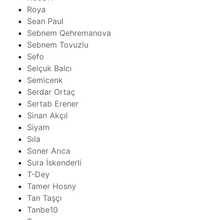
Roya
Sean Paul
Sebnem Qehremanova
Sebnem Tovuzlu
Sefo
Selçuk Balcı
Semicenk
Serdar Ortaç
Sertab Erener
Sinan Akçıl
Siyam
Sıla
Soner Arıca
Sura İskenderli
T-Dey
Tamer Hosny
Tan Taşçı
Tanbe10