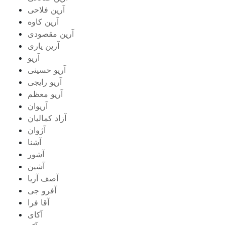
آرین فلاحی
آرین کاوه
آرین مقصودی
آرین یاری
آریو
آریو حسینی
آریو رایجی
آریو معظم
آریوان
آزاد کمالیان
آژوان
آشنا
آشور
آشین
آصف آریا
آفرو جی
آقا فرا
آکای