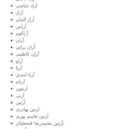
آراد عباسی
آراز
آراز المان
آراس
آراکوم
آران
آران براتی
آران کاظمی
آراو
آرتا
آرتا اسدی
آرتام
آرتتون
آرتی
آرتین
آرتین بهادری
آرتین قاسم پوری
آرتین محمدرضا فتحعلیان