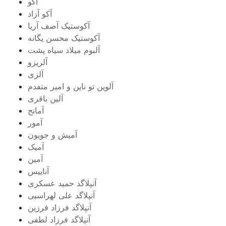
آکو
آکو آزاد
آکوستیک آصف آریا
آکوستیک محسن یگانه
آلبوم میلاد سیاه پشت
آلریزو
آلزی
آلوین تو ناین و امیر متفدم
آلین باقری
آمانج
آمور
آمیش و جویون
آمیک
آمین
آناییس
آنپلاگد حمید عسکری
آنپلاگد علی لهراسبی
آنپلاگد فرزاد فرزین
آنپلاگد فرزاد لطفی