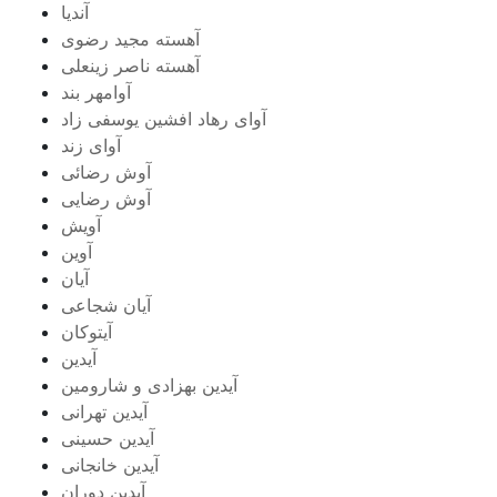
آندیا
آهسته مجید رضوی
آهسته ناصر زینعلی
آوامهر بند
آوای رهاد افشین یوسفی زاد
آوای زند
آوش رضائی
آوش رضایی
آویش
آوین
آیان
آیان شجاعی
آیتوکان
آیدین
آیدین بهزادی و شارومین
آیدین تهرانی
آیدین حسینی
آیدین خانجانی
آیدین دوران