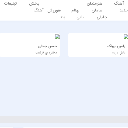
آهنگ
هنرمندان
پخش
تبلیغات
دید
سامان
بهنام
هوروش
آهنگ
جلیلی
بانی
بند
رامین بیباک
حسن جمالی
دلیل دردم
دختره ی قرشمی