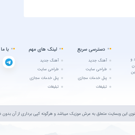
uş Kuş
 Bulut
Harris
onomo
k Türk
دسترسی سریع
لینک های مهم
با ما
 Brown
 و
ikzade
آهنگ جدید
آهنگ جدید
ن
طراحی سایت
طراحی سایت
ikzadə
ین
پنل خدمات مجازی
پنل خدمات مجازی
Damla
تبلیغات
تبلیغات
Arıcan
Guetta
öksel
وی اين وبسايت متعلق به عرش موزیک ميباشد و هرگونه کپی برداری از آن بدون ذک
Akalin
 Aerial
igator