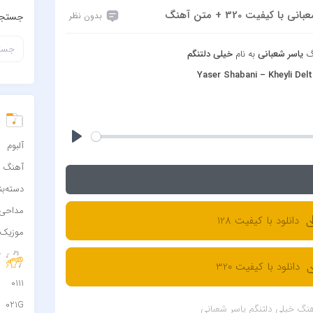
کیفیت 320 + متن آهنگ
بدون نظر
جستجو
نگ
یاسر شعبانی
به نام
خیلی دلتنگم
Yaser Shabani – Kheyli De
د
آلبوم
آهنگ
دسته‌ب
مداحی
دانلود با کیفیت 128
موزیک 
آ
دانلود با کیفیت 320
0111
021G
نگ خیلی دلتنگم یاسر شعبانی