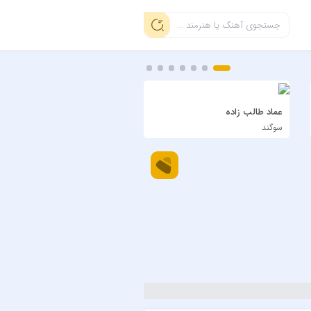
عماد طالب زاده
سیاوش شمس
سوگند
دی بلال اجرای زنده ویسل