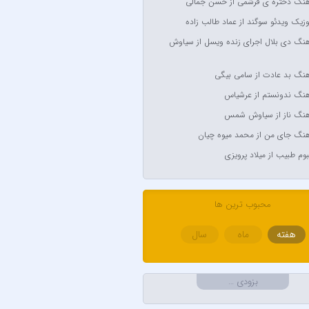
آهنگ دختره ی قرشمی از حسن جمالی
Anyma Ellie Go
وزیک ویدئو سوگند از عماد طالب زاده
Arsha Mi
آهنگ دی بلال اجرای زنده ویسل از سیاوش
Aşkın Nur
آهنگ بد عادت از سامی بیگی
Av
آهنگ ندونستم از عرشیاس
Avril Lavigne & Simpl
آهنگ ناز از سیاوش شمس
Ayl
آهنگ جای من از محمد میوه چیان
Aynur
لبوم طبیب از میلاد پرویزی
Balabay 
Bebe
محبوب ترین ها
هفته
ماه
سال
B
Bilal Sonses &
بزودی …
Bilal Sonses & Deniz 