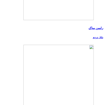
رامین بیباک
دلیل دردم