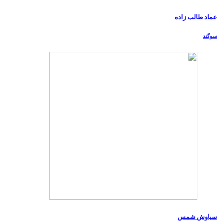
عماد طالب زاده
سوگند
سیاوش شمس