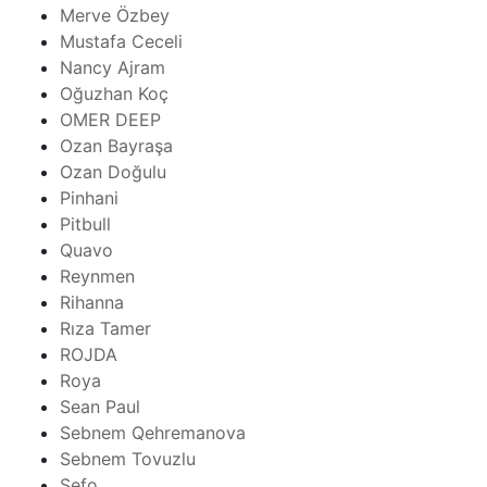
Merve Özbey
Mustafa Ceceli
Nancy Ajram
Oğuzhan Koç
OMER DEEP
Ozan Bayraşa
Ozan Doğulu
Pinhani
Pitbull
Quavo
Reynmen
Rihanna
Rıza Tamer
ROJDA
Roya
Sean Paul
Sebnem Qehremanova
Sebnem Tovuzlu
Sefo