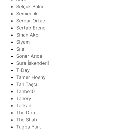
Selçuk Balcı
Semicenk
Serdar Ortaç
Sertab Erener
Sinan Akçıl
Siyam
Sıla
Soner Arıca
Sura İskenderli
T-Dey
Tamer Hosny
Tan Taşçı
Tanbe10
Tanery
Tarkan
The Don
The Shah
Tugba Yurt