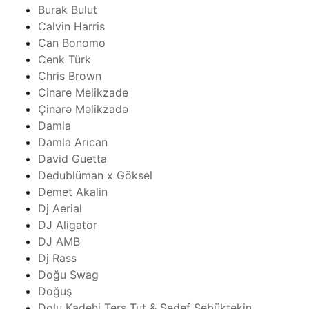
Burak Bulut
Calvin Harris
Can Bonomo
Cenk Türk
Chris Brown
Cinare Melikzade
Çinarə Məlikzadə
Damla
Damla Arıcan
David Guetta
Dedublüman x Göksel
Demet Akalin
Dj Aerial
DJ Aligator
DJ AMB
Dj Rass
Doğu Swag
Doğuş
Dolu Kadehi Ters Tut & Sedef Sebüktekin