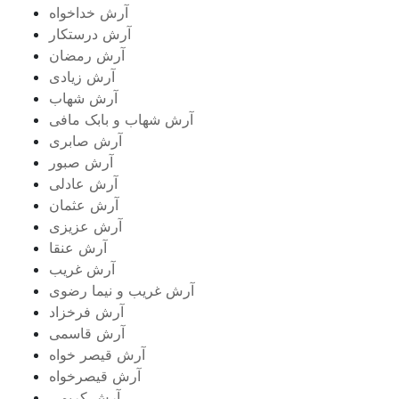
آرش خداخواه
آرش درستکار
آرش رمضان
آرش زیادی
آرش شهاب
آرش شهاب و بابک مافی
آرش صابری
آرش صبور
آرش عادلی
آرش عثمان
آرش عزیزی
آرش عنقا
آرش غریب
آرش غریب و نیما رضوی
آرش فرخزاد
آرش قاسمی
آرش قیصر خواه
آرش قیصرخواه
آرش کریمی