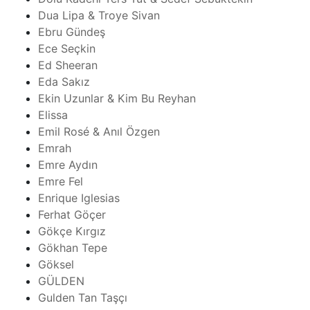
Dua Lipa & Troye Sivan
Ebru Gündeş
Ece Seçkin
Ed Sheeran
Eda Sakız
Ekin Uzunlar & Kim Bu Reyhan
Elissa
Emil Rosé & Anıl Özgen
Emrah
Emre Aydın
Emre Fel
Enrique Iglesias
Ferhat Göçer
Gökçe Kırgız
Gökhan Tepe
Göksel
GÜLDEN
Gulden Tan Taşçı