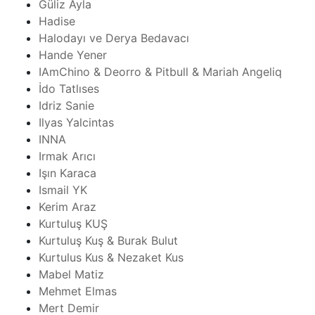
Güliz Ayla
Hadise
Halodayı ve Derya Bedavacı
Hande Yener
IAmChino & Deorro & Pitbull & Mariah Angeliq
İdo Tatlıses
Idriz Sanie
Ilyas Yalcintas
INNA
Irmak Arıcı
Işın Karaca
Ismail YK
Kerim Araz
Kurtuluş KUŞ
Kurtuluş Kuş & Burak Bulut
Kurtulus Kus & Nezaket Kus
Mabel Matiz
Mehmet Elmas
Mert Demir