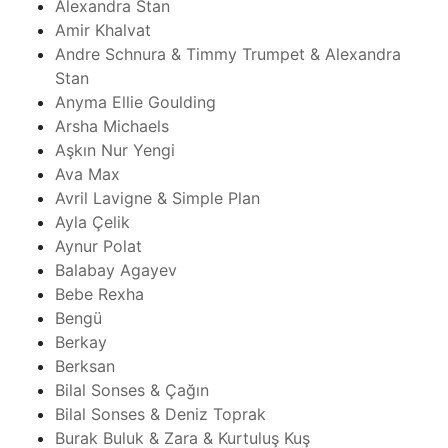
Alexandra Stan
Amir Khalvat
Andre Schnura & Timmy Trumpet & Alexandra
Stan
Anyma Ellie Goulding
Arsha Michaels
Aşkın Nur Yengi
Ava Max
Avril Lavigne & Simple Plan
Ayla Çelik
Aynur Polat
Balabay Agayev
Bebe Rexha
Bengü
Berkay
Berksan
Bilal Sonses & Çağın
Bilal Sonses & Deniz Toprak
Burak Buluk & Zara & Kurtuluş Kuş