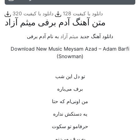
دانلود با کیفیت 128
دانلود با کیفیت 320
متن آهنگ آدم برفی میثم آزاد
دانلود آهنگ جدید
میثم آزاد
به نام آدم برفی
Download New Music Meysam Azad – Adam Barfi
(Snowman)
‌ ‌
تو دل این شب
برف می‌باره
من اونی‌ام که حتا
یه دستکش نداره
حرفامو تو سکوت
به برف می‌زنم