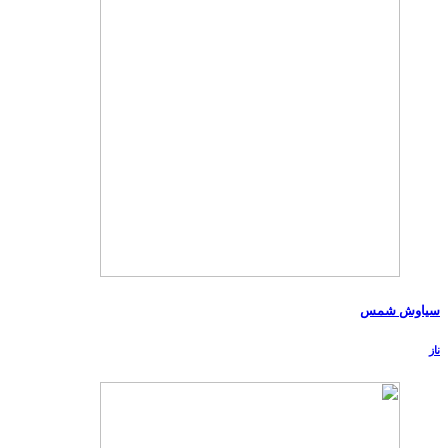
سیاوش شمس
ناز