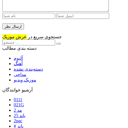
جستجوی سریع در
عرش موزیک
دسته بندی مطالب
آلبوم
آهنگ
دسته‌بندی نشده
مداحی
موزیک ویدیو
آرشیو خوانندگان
0111
021G
2 مد
25 باند
2pac
۷ باند