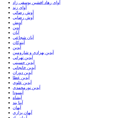
آوای رهاد افشین یوسفی زاد
آوای زند
آوش رضائی
آوش رضایی
آویش
آوین
آیان
آیان شجاعی
آیتوکان
آیدین
آیدین بهزادی و شارومین
آیدین تهرانی
آیدین حسینی
آیدین خانجانی
آیدین دوران
آیدین عطا
آیدین علوی
آیدین نورمحمدی
آیسودا
آیشاه
آینا بند
آیهان
آیهان بزازی
آیهان راد