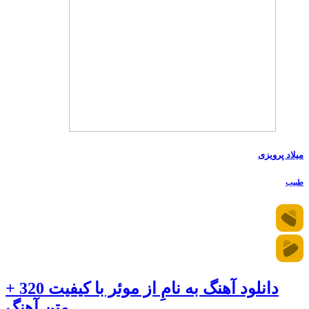
میلاد پرویزی
طبیب
دانلود آهنگ به نامِ از موئر با کیفیت 320 +
متن آهنگ