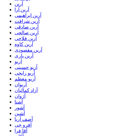
آرین
آرین آرا
آرین ابراهیمی
آرین شرافت
آرین صادقی
آرین صالحی
آرین فلاحی
آرین کاوه
آرین مقصودی
آرین یاری
آریو
آریو حسینی
آریو رایجی
آریو معظم
آریوان
آزاد کمالیان
آژوان
آشنا
آشور
آشین
آصف آریا
آفرو جی
آقا فرا