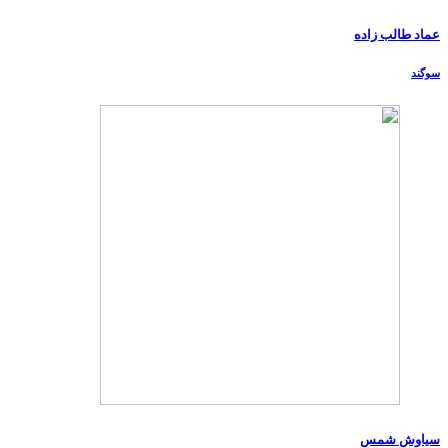
عماد طالب زاده
سوگند
سیاوش شمس