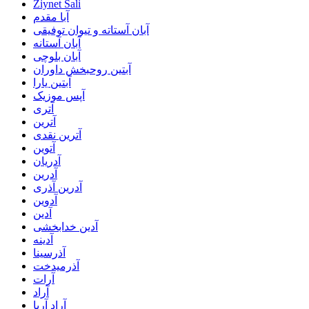
Ziynet Sali
آبا مقدم
آبان آستاته و تیوان توفیقی
آبان آستانه
آبان بلوچی
آبتین روحبخش داوران
آبتین یارا
آپس موزیک
آتری
آترین
آترین نقدی
آتوین
آدریان
آدرین
آدرین آذری
آدوین
آدین
آدین خدابخشی
آدینه
آذرسینا
آذرمیدخت
آرات
آراد
آراد آریا