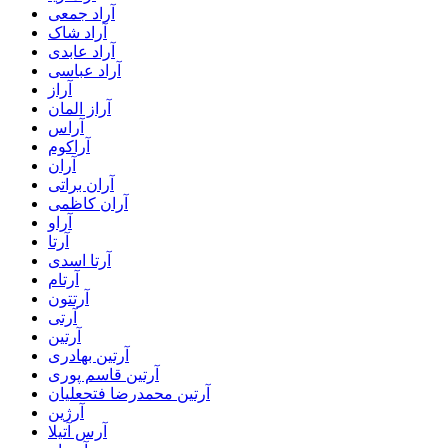
آراد جمعی
آراد شاک
آراد عابدی
آراد عباسی
آراز
آراز المان
آراس
آراکوم
آران
آران براتی
آران کاظمی
آراو
آرتا
آرتا اسدی
آرتام
آرتتون
آرتی
آرتین
آرتین بهادری
آرتین قاسم پوری
آرتین محمدرضا فتحعلیان
آرژین
آرس آتیلا