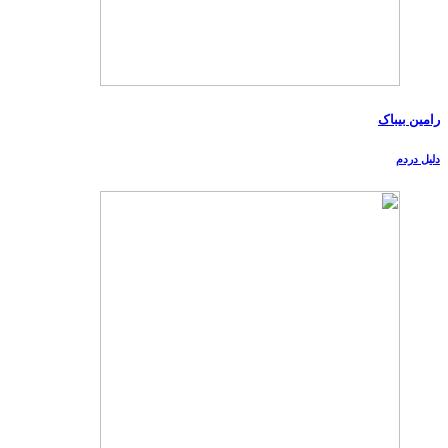
رامین بیباک
دلیل دردم