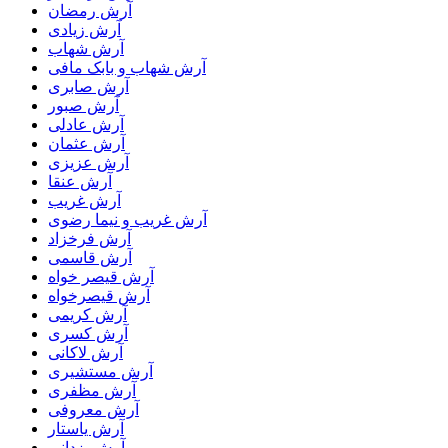
آرش رمضان
آرش زیادی
آرش شهاب
آرش شهاب و بابک مافی
آرش صابری
آرش صبور
آرش عادلی
آرش عثمان
آرش عزیزی
آرش عنقا
آرش غریب
آرش غریب و نیما رضوی
آرش فرخزاد
آرش قاسمی
آرش قیصر خواه
آرش قیصرخواه
آرش کریمی
آرش کسری
آرش لاکانی
آرش مستشیری
آرش مظفری
آرش معروفی
آرش یاستار
آرش یزدانی