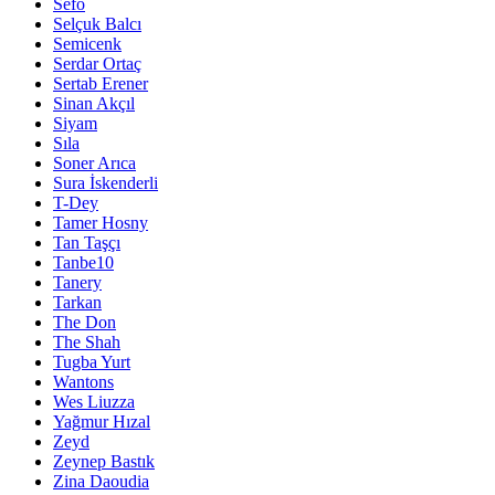
Sefo
Selçuk Balcı
Semicenk
Serdar Ortaç
Sertab Erener
Sinan Akçıl
Siyam
Sıla
Soner Arıca
Sura İskenderli
T-Dey
Tamer Hosny
Tan Taşçı
Tanbe10
Tanery
Tarkan
The Don
The Shah
Tugba Yurt
Wantons
Wes Liuzza
Yağmur Hızal
Zeyd
Zeynep Bastık
Zina Daoudia