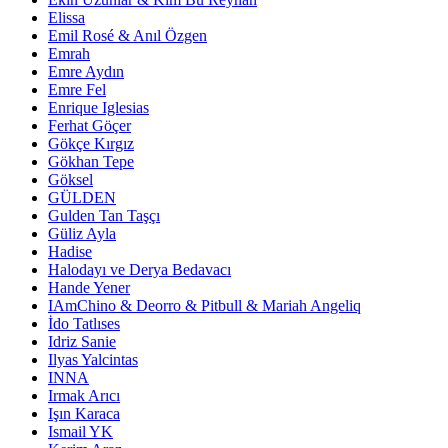
Elissa
Emil Rosé & Anıl Özgen
Emrah
Emre Aydın
Emre Fel
Enrique Iglesias
Ferhat Göçer
Gökçe Kırgız
Gökhan Tepe
Göksel
GÜLDEN
Gulden Tan Taşçı
Güliz Ayla
Hadise
Halodayı ve Derya Bedavacı
Hande Yener
IAmChino & Deorro & Pitbull & Mariah Angeliq
İdo Tatlıses
Idriz Sanie
Ilyas Yalcintas
INNA
Irmak Arıcı
Işın Karaca
Ismail YK