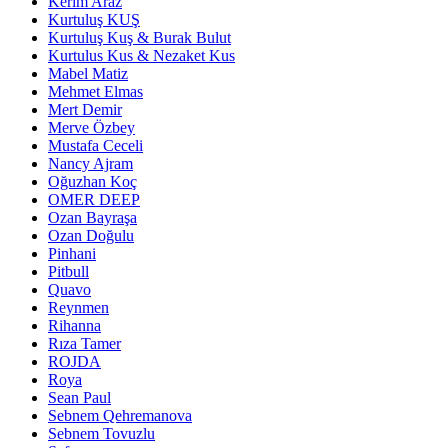
Kerim Araz
Kurtuluş KUŞ
Kurtuluş Kuş & Burak Bulut
Kurtulus Kus & Nezaket Kus
Mabel Matiz
Mehmet Elmas
Mert Demir
Merve Özbey
Mustafa Ceceli
Nancy Ajram
Oğuzhan Koç
OMER DEEP
Ozan Bayraşa
Ozan Doğulu
Pinhani
Pitbull
Quavo
Reynmen
Rihanna
Rıza Tamer
ROJDA
Roya
Sean Paul
Sebnem Qehremanova
Sebnem Tovuzlu