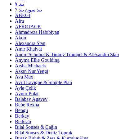
۷ بند
7 بند سون بند
ABEGI
Afra
AFROJACK
Ahmadreza Habibiyan
Akon
Alexandra Stan
Amir Khalvat
Andre Schnura & Timmy Trumpet & Alexandra Stan
Anyma Ellie Goulding
Arsha Michaels
Aşkın Nur Yengi
Ava Max
Avril Lavigne & Simple Plan
Ayla Çelik
Aynur Polat
Balabay Agayev
Bebe Rexha
Bengü
Berkay
Berksan
Bilal Sonses & Çağın
Bilal Sonses & Deniz Toprak
Burak Buluk & Zara & Kurtuluş Kuş