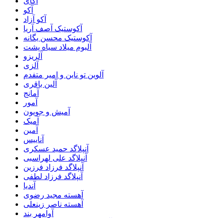
آکای
آکو
آکو آزاد
آکوستیک آصف آریا
آکوستیک محسن یگانه
آلبوم میلاد سیاه پشت
آلریزو
آلزی
آلوین تو ناین و امیر متفدم
آلین باقری
آمانج
آمور
آمیش و جویون
آمیک
آمین
آناییس
آنپلاگد حمید عسکری
آنپلاگد علی لهراسبی
آنپلاگد فرزاد فرزین
آنپلاگد فرزاد لطفی
آندیا
آهسته مجید رضوی
آهسته ناصر زینعلی
آوامهر بند