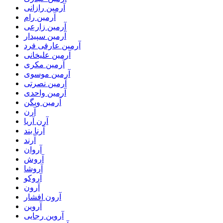
آرمین رازانی
آرمین رام
آرمین زارعی
آرمین سپیدار
آرمین عارفی فرد
آرمین علیخانی
آرمین مکری
آرمین موسوی
آرمین نصرتی
آرمین واحدی
آرمین ویگن
آرن
آرن آریا
آرنا بند
آرند
آروان
آروش
آروشا
آروکو
آرون
آرون افشار
آروین
آروین رجایی