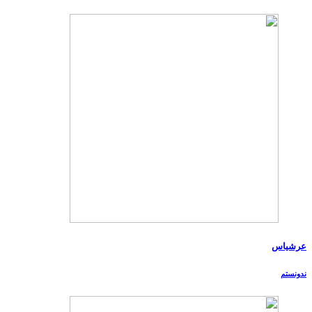
عرشیاس
ندونستم