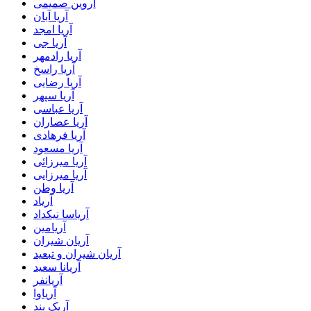
آروین صمیمی
آریا آبان
آریا امجد
آریا جی
آریا رادمهر
آریا راسخ
آریا رضایی
آریا سپهر
آریا عباسی
آریا عصاران
آریا فرهادی
آریا مسعود
آریا میرزائی
آریا میرزایی
آریا وطن
آریاد
آریاسا نیکداد
آریامین
آریان شیران
آریان شیران و تبعید
آریانا سعید
آریانفر
آریاوا
آریک بند