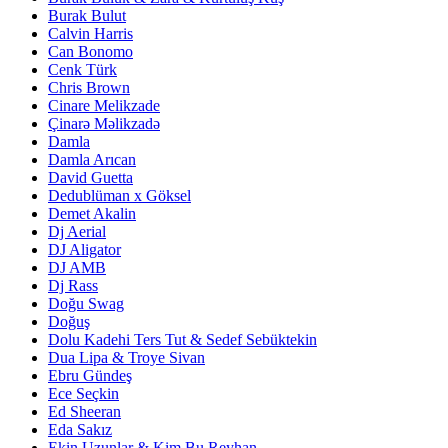
Burak Bulut
Calvin Harris
Can Bonomo
Cenk Türk
Chris Brown
Cinare Melikzade
Çinarə Məlikzadə
Damla
Damla Arıcan
David Guetta
Dedublüman x Göksel
Demet Akalin
Dj Aerial
DJ Aligator
DJ AMB
Dj Rass
Doğu Swag
Doğuş
Dolu Kadehi Ters Tut & Sedef Sebüktekin
Dua Lipa & Troye Sivan
Ebru Gündeş
Ece Seçkin
Ed Sheeran
Eda Sakız
Ekin Uzunlar & Kim Bu Reyhan