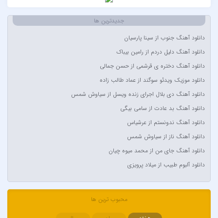
Akon
Alexandra Stan
جدیدترین ها
Amir Khalvat
دانلود آهنگ جنوب از سینا پارسیان
Andre Schnura & Timmy Trumpet & Alexandra Stan
دانلود آهنگ دلیل دردم از رامین بیباک
Anyma Ellie Goulding
دانلود آهنگ دختره ی قرشمی از حسن جمالی
Arsha Michaels
دانلود موزیک ویدئو سوگند از عماد طالب زاده
Aşkın Nur Yengi
دانلود آهنگ دی بلال اجرای زنده ویسل از سیاوش شمس
Ava Max
دانلود آهنگ بد عادت از سامی بیگی
Avril Lavigne & Simple Plan
دانلود آهنگ ندونستم از عرشیاس
Ayla Çelik
دانلود آهنگ ناز از سیاوش شمس
Aynur Polat
دانلود آهنگ جای من از محمد میوه چیان
Balabay Agayev
دانلود آلبوم طبیب از میلاد پرویزی
Bebe Rexha
Bengü
محبوب ترین ها
Berkay
Berksan