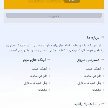
هفته
ماه
سال
Bilal Sonses & Çağın
Bilal Sonses & Deniz Toprak
بزودی …
Burak Buluk & Zara & Kurtuluş Kuş
Burak Bulut
Calvin Harris
درباره ما
Can Bonomo
عرش موزیک، یک وبسایت تمام عیار برای دانلود و پخش آنلاین موزیک های روز
Cenk Türk
از تمامی خوانندگان کشورمان با قابلیت پخش آنلاین و دانلود با بهترین کیفیت.
Chris Brown
دسترسی سریع
لینک های مهم
Cinare Melikzade
Çinarə Məlikzadə
آهنگ جدید
آهنگ جدید
Damla
طراحی سایت
طراحی سایت
Damla Arıcan
پنل خدمات مجازی
پنل خدمات مجازی
David Guetta
تبلیغات
تبلیغات
Dedublüman x Göksel
با ما همراه باشید
Demet Akalin