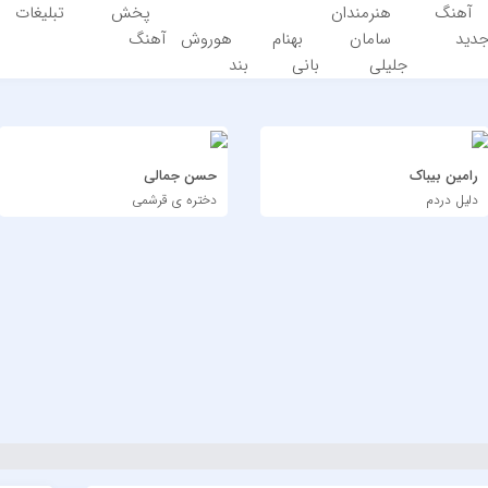
آهنگ
هنرمندان
پخش
تبلیغات
دید
سامان
بهنام
هوروش
آهنگ
جلیلی
بانی
بند
رامین بیباک
حسن جمالی
دلیل دردم
دختره ی قرشمی