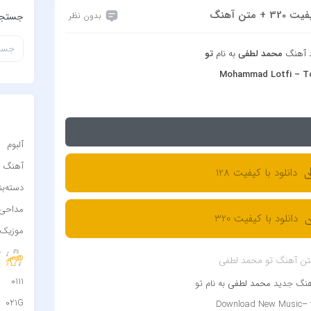
تن آهنگ
بدون نظر
جستجو
د آهنگ
محمد لطفی
به نام
تو
Mohammad Lotfi – T
د
آلبوم
آهنگ
دانلود با کیفیت 128
دسته‌ب
مداحی
دانلود با کیفیت 320
موزیک 
آ
تن آهنگ تو محمد لطفی
0111
آهنگ جدید
محمد لطفی
به نام تو
021G
Download New Music– 