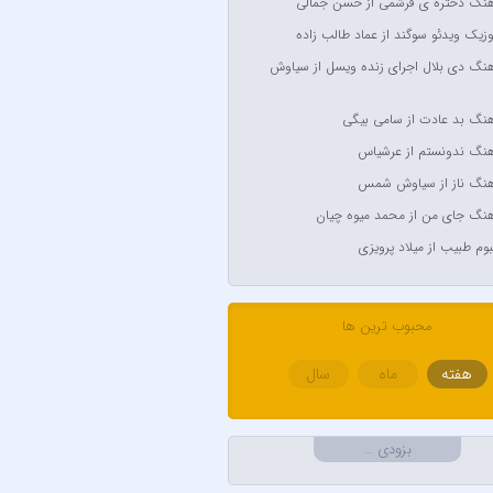
آهنگ دختره ی قرشمی از حسن جمالی
Anyma Ellie Go
وزیک ویدئو سوگند از عماد طالب زاده
Arsha Mi
آهنگ دی بلال اجرای زنده ویسل از سیاوش
Aşkın Nur
آهنگ بد عادت از سامی بیگی
Av
آهنگ ندونستم از عرشیاس
Avril Lavigne & Simpl
آهنگ ناز از سیاوش شمس
Ayl
آهنگ جای من از محمد میوه چیان
Aynur
لبوم طبیب از میلاد پرویزی
Balabay 
Bebe
محبوب ترین ها
هفته
ماه
سال
B
Bilal Sonses &
بزودی …
Bilal Sonses & Deniz 