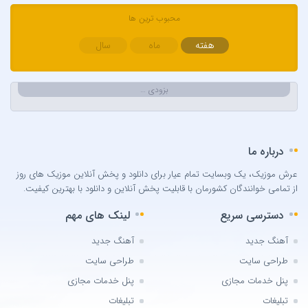
Bengü
محبوب ترین ها
Berkay
Berksan
هفته
ماه
سال
Bilal Sonses & Çağın
Bilal Sonses & Deniz Toprak
بزودی …
Burak Buluk & Zara & Kurtuluş Kuş
Burak Bulut
Calvin Harris
درباره ما
Can Bonomo
عرش موزیک، یک وبسایت تمام عیار برای دانلود و پخش آنلاین موزیک های روز
Cenk Türk
از تمامی خوانندگان کشورمان با قابلیت پخش آنلاین و دانلود با بهترین کیفیت.
Chris Brown
دسترسی سریع
لینک های مهم
Cinare Melikzade
Çinarə Məlikzadə
آهنگ جدید
آهنگ جدید
Damla
طراحی سایت
طراحی سایت
Damla Arıcan
پنل خدمات مجازی
پنل خدمات مجازی
David Guetta
تبلیغات
تبلیغات