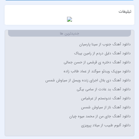
AFROJACK
تبلیغات
Ahmadreza Habibiyan
Akon
Alexandra Stan
جدیدترین ها
Amir Khalvat
دانلود آهنگ جنوب از سینا پارسیان
Andre Schnura & Timmy Trumpet & Alexandra Stan
دانلود آهنگ دلیل دردم از رامین بیباک
Anyma Ellie Goulding
دانلود آهنگ دختره ی قرشمی از حسن جمالی
Arsha Michaels
دانلود موزیک ویدئو سوگند از عماد طالب زاده
Aşkın Nur Yengi
دانلود آهنگ دی بلال اجرای زنده ویسل از سیاوش شمس
Ava Max
دانلود آهنگ بد عادت از سامی بیگی
Avril Lavigne & Simple Plan
دانلود آهنگ ندونستم از عرشیاس
Ayla Çelik
دانلود آهنگ ناز از سیاوش شمس
Aynur Polat
دانلود آهنگ جای من از محمد میوه چیان
Balabay Agayev
دانلود آلبوم طبیب از میلاد پرویزی
Bebe Rexha