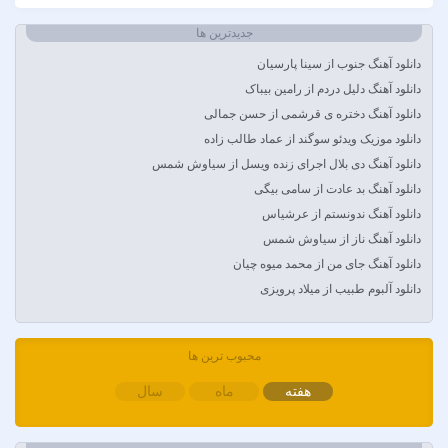
Amir Khalvat
Andre Schnura & Timmy Trumpet & Alexandra Stan
جدیدترین ها
Anyma Ellie Goulding
دانلود آهنگ جنوب از سینا پارسیان
Arsha Michaels
دانلود آهنگ دلیل دردم از رامین بیباک
Aşkın Nur Yengi
دانلود آهنگ دختره ی قرشمی از حسن جمالی
Ava Max
دانلود موزیک ویدئو سوگند از عماد طالب زاده
Avril Lavigne & Simple Plan
دانلود آهنگ دی بلال اجرای زنده ویسل از سیاوش شمس
Ayla Çelik
دانلود آهنگ بد عادت از سامی بیگی
Aynur Polat
دانلود آهنگ ندونستم از عرشیاس
Balabay Agayev
دانلود آهنگ ناز از سیاوش شمس
Bebe Rexha
دانلود آهنگ جای من از محمد میوه چیان
Bengü
دانلود آلبوم طبیب از میلاد پرویزی
Berkay
Berksan
Bilal Sonses & Çağın
محبوب ترین ها
Bilal Sonses & Deniz Toprak
هفته
ماه
سال
Burak Buluk & Zara & Kurtuluş Kuş
Burak Bulut