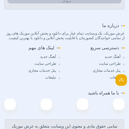
بزودی …
Calvin Harris
Can Bonomo
Cenk Türk
Chris Brown
درباره ما
Cinare Melikzade
عرش موزیک، یک وبسایت تمام عیار برای دانلود و پخش آنلاین موزیک های روز
از تمامی خوانندگان کشورمان با قابلیت پخش آنلاین و دانلود با بهترین کیفیت.
Çinarə Məlikzadə
Damla
دسترسی سریع
لینک های مهم
Damla Arıcan
آهنگ جدید
آهنگ جدید
David Guetta
طراحی سایت
طراحی سایت
Dedublüman x Göksel
پنل خدمات مجازی
پنل خدمات مجازی
Demet Akalin
تبلیغات
تبلیغات
Dj Aerial
DJ Aligator
با ما همراه باشید
DJ AMB
Dj Rass
Doğu Swag
Doğuş
Dolu Kadehi Ters Tut & Sedef Sebüktekin
تمامی حقوق مادی و معنوی اين وبسايت متعلق به عرش موزیک