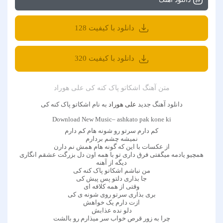
دانلود با کیفیت 128
دانلود با کیفیت 320
متن آهنگ اشکاتو پاک کنه کی علی هوراد
دانلود آهنگ جدید
علی هوراد
به نام اشکاتو پاک کنه کی
Download New Music– ashkato pak kone ki
کم دارم سرتو رو شونه هام کم دارم
نمیشه چشم بردارم
از عکسات با این که گونه هام همش نم دارن
همچیو یادمه میگفتی فرق داری تو با همه اون دل بزرگت عشقم انگاری
دیگه از آهنه
من نباشم اشکاتو پاک کنه کی
جا بذاری دلتو پس پیش کی
وقتی از همه کلافه ای
بری بذاری سرتو روی شونه ی کی
ازت دارم یک خواهش
دلو نده عذابش
چرا به زور قرص خواب سر میذارم رو بالشت