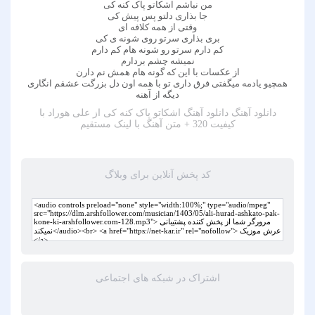
من نباشم اشکاتو پاک کنه کی
جا بذاری دلتو پس پیش کی
وقتی از همه کلافه ای
بری بذاری سرتو روی شونه ی کی
کم دارم سرتو رو شونه هام کم دارم
نمیشه چشم بردارم
از عکسات با این که گونه هام همش نم دارن
همچیو یادمه میگفتی فرق داری تو با همه اون دل بزرگت عشقم انگاری
دیگه از آهنه
دانلود آهنگ
دانلود آهنگ اشکاتو پاک کنه کی از علی هوراد با
کیفیت 320 + متن آهنگ
با لینک مستقیم
کد پخش آنلاین برای وبلاگ
اشتراک در شبکه های اجتماعی