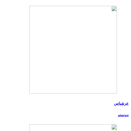
عرشیاس
ندونستم