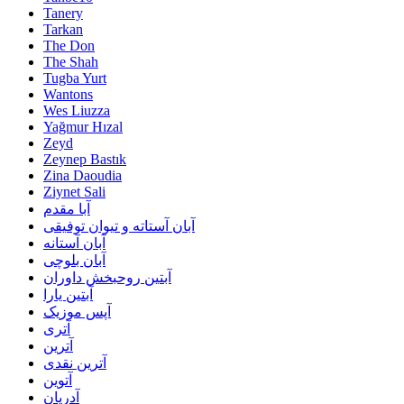
Tanery
Tarkan
The Don
The Shah
Tugba Yurt
Wantons
Wes Liuzza
Yağmur Hızal
Zeyd
Zeynep Bastık
Zina Daoudia
Ziynet Sali
آبا مقدم
آبان آستاته و تیوان توفیقی
آبان آستانه
آبان بلوچی
آبتین روحبخش داوران
آبتین یارا
آپس موزیک
آتری
آترین
آترین نقدی
آتوین
آدریان