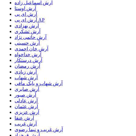
آرش اسماعیل زاده
آرش اوستا
آرش ای پی
آرش ای پی AP
آرش بهزادی
آرش تشکری
آرش حاتمی نژاد
آرش حسینی
آرش خان احمدی
آرش خداخواه
آرش درستکار
آرش رمضان
آرش زیادی
آرش شهاب
آرش شهاب و بابک مافی
آرش صابری
آرش صبور
آرش عادلی
آرش عثمان
آرش عزیزی
آرش عنقا
آرش غریب
آرش غریب و نیما رضوی
آرش فرخزاد