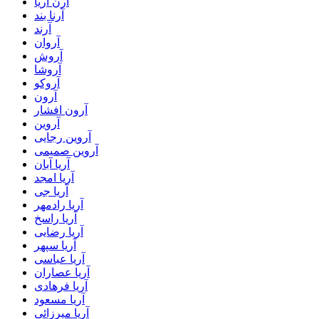
آرن آریا
آرنا بند
آرند
آروان
آروش
آروشا
آروکو
آرون
آرون افشار
آروین
آروین رجایی
آروین صمیمی
آریا آبان
آریا امجد
آریا جی
آریا رادمهر
آریا راسخ
آریا رضایی
آریا سپهر
آریا عباسی
آریا عصاران
آریا فرهادی
آریا مسعود
آریا میرزائی