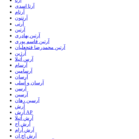
آرتا
آرتا اسدی
آرتام
آرتتون
آرتی
آرتین
آرتین بهادری
آرتین قاسم پوری
آرتین محمدرضا فتحعلیان
آرژین
آرس آتیلا
آرسام
آرسامین
آرسان
آرسان و آسلی
آرسن
آرسین
آرسین رهان
آرش
آرش AP
آرش آتیلا
آرش آج
آرش آرام
آرش اچ ان