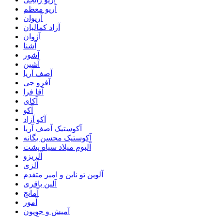
آریو معظم
آریوان
آزاد کمالیان
آژوان
آشنا
آشور
آشین
آصف آریا
آفرو جی
آقا فرا
آکای
آکو
آکو آزاد
آکوستیک آصف آریا
آکوستیک محسن یگانه
آلبوم میلاد سیاه پشت
آلریزو
آلزی
آلوین تو ناین و امیر متفدم
آلین باقری
آمانج
آمور
آمیش و جویون