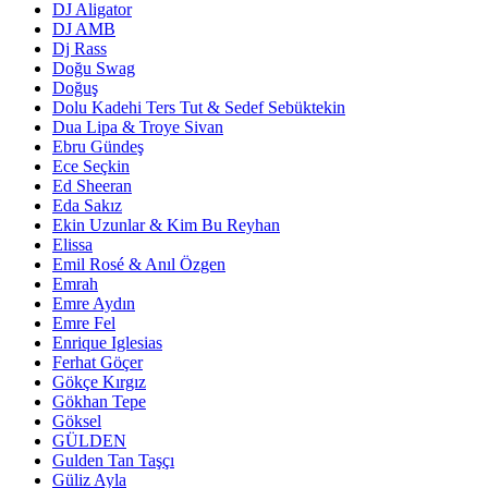
DJ Aligator
DJ AMB
Dj Rass
Doğu Swag
Doğuş
Dolu Kadehi Ters Tut & Sedef Sebüktekin
Dua Lipa & Troye Sivan
Ebru Gündeş
Ece Seçkin
Ed Sheeran
Eda Sakız
Ekin Uzunlar & Kim Bu Reyhan
Elissa
Emil Rosé & Anıl Özgen
Emrah
Emre Aydın
Emre Fel
Enrique Iglesias
Ferhat Göçer
Gökçe Kırgız
Gökhan Tepe
Göksel
GÜLDEN
Gulden Tan Taşçı
Güliz Ayla