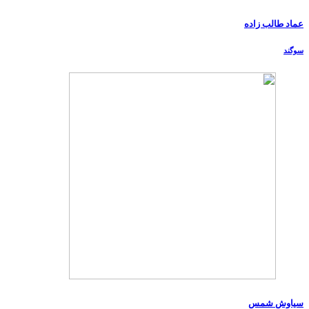
عماد طالب زاده
سوگند
سیاوش شمس