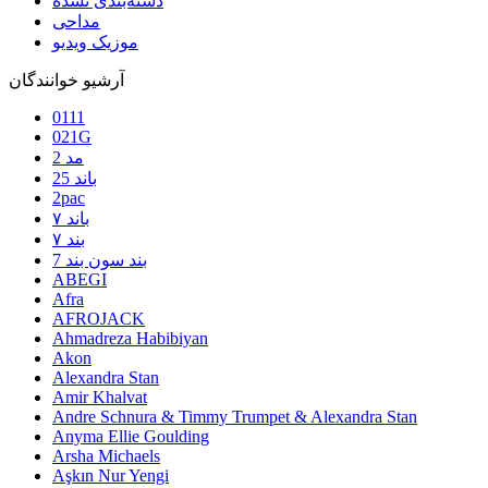
دسته‌بندی نشده
مداحی
موزیک ویدیو
آرشیو خوانندگان
0111
021G
2 مد
25 باند
2pac
۷ باند
۷ بند
7 بند سون بند
ABEGI
Afra
AFROJACK
Ahmadreza Habibiyan
Akon
Alexandra Stan
Amir Khalvat
Andre Schnura & Timmy Trumpet & Alexandra Stan
Anyma Ellie Goulding
Arsha Michaels
Aşkın Nur Yengi