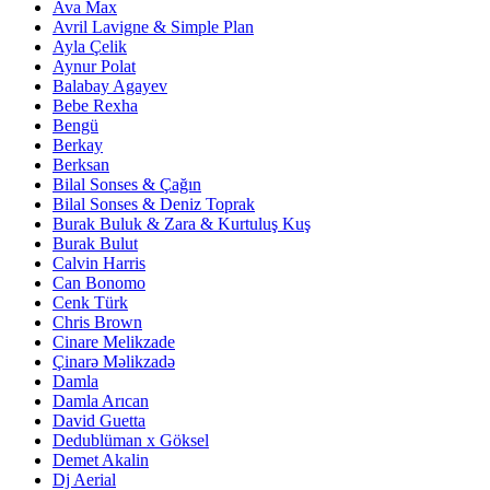
Ava Max
Avril Lavigne & Simple Plan
Ayla Çelik
Aynur Polat
Balabay Agayev
Bebe Rexha
Bengü
Berkay
Berksan
Bilal Sonses & Çağın
Bilal Sonses & Deniz Toprak
Burak Buluk & Zara & Kurtuluş Kuş
Burak Bulut
Calvin Harris
Can Bonomo
Cenk Türk
Chris Brown
Cinare Melikzade
Çinarə Məlikzadə
Damla
Damla Arıcan
David Guetta
Dedublüman x Göksel
Demet Akalin
Dj Aerial