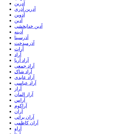
آدرین
آدرین آذری
آدوین
آدین
آدین خدابخشی
آدینه
آذرسینا
آذرمیدخت
آرات
آراد
آراد آریا
آراد جمعی
آراد شاک
آراد عابدی
آراد عباسی
آراز
آراز المان
آراس
آراکوم
آران
آران براتی
آران کاظمی
آراو