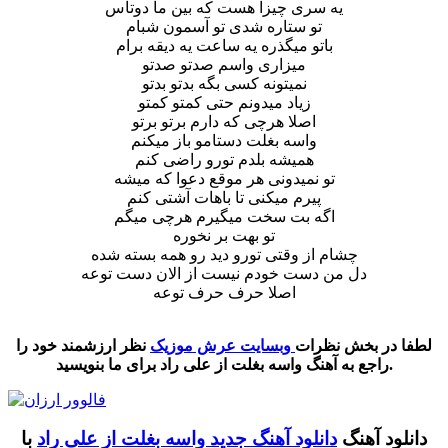
یه سری چیزا هست که بین ما دوتاس
تو ستاره شدی تو آسمون شبام
باتو میگذره یه ساعت یه دیقه برام
میزاری واسم صدتو صدتو
نمیتونه کسی بگه بدتو بدتو
زیاد میدونم حتی کمتو کمتو
اصلا هرچی که دارم برتو برتو
واسه بغلت دستامو باز میکنم
همیشه بلدم تورو راضی کنم
تو نمیدونی هر موقع دعوا که میشه
پیرم میکنی تا باهات آشتی کنم
اگه بت سخت میگیرم هرچی میگم
تو بهت بر نخوره
چشام از وقتی تورو دید رو همه بسته شده
دل من دست خودم نیست از الان دست توعه
اصلا حرف حرف توعه
‌‌ ‌‌‌ ‌
لطفا در بخش نظرات
وبسایت عرش موزیک
نظر ارزشمند خود را
راجع به آهنگ واسه بغلت از علی راد برای ما بنویسید.
دانلود آهنگ
دانلود آهنگ جدید واسه بغلت از علی راد
با