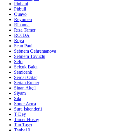
Pinhani
Pitbull
Quavo
Reynmen
Rihanna
Rıza Tamer
ROJDA
Roya
Sean Paul
Sebnem Qehremanova
Sebnem Tovuzlu
Sefo
Selçuk Balcı
Semicenk
Serdar Ortaç
Sertab Erener
Sinan Akçıl
Siyam
Sıla
Soner Arıca
Sura İskenderli
T-Dey
Tamer Hosny
Tan Taşçı
Tanbe10