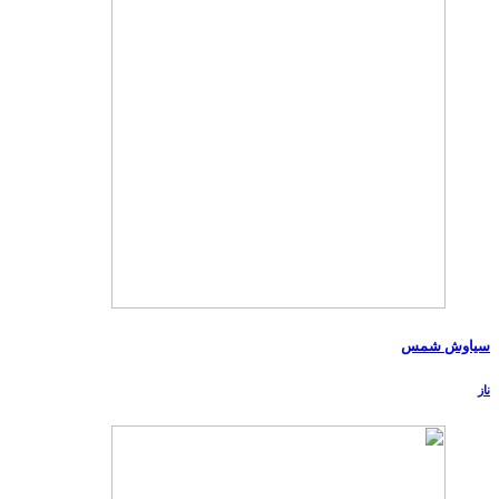
سیاوش شمس
ناز