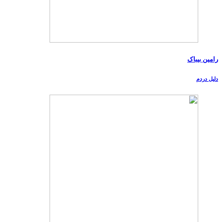
رامین بیباک
دلیل دردم