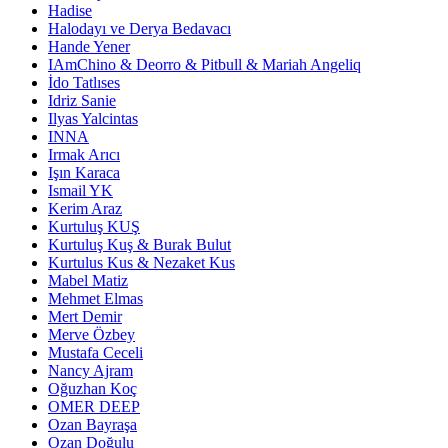
Hadise
Halodayı ve Derya Bedavacı
Hande Yener
IAmChino & Deorro & Pitbull & Mariah Angeliq
İdo Tatlıses
Idriz Sanie
Ilyas Yalcintas
INNA
Irmak Arıcı
Işın Karaca
Ismail YK
Kerim Araz
Kurtuluş KUŞ
Kurtuluş Kuş & Burak Bulut
Kurtulus Kus & Nezaket Kus
Mabel Matiz
Mehmet Elmas
Mert Demir
Merve Özbey
Mustafa Ceceli
Nancy Ajram
Oğuzhan Koç
OMER DEEP
Ozan Bayraşa
Ozan Doğulu