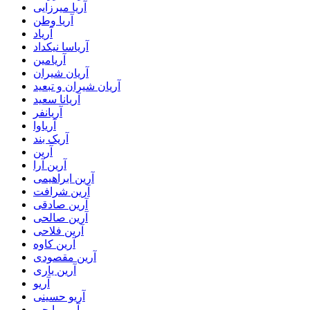
آریا میرزایی
آریا وطن
آریاد
آریاسا نیکداد
آریامین
آریان شیران
آریان شیران و تبعید
آریانا سعید
آریانفر
آریاوا
آریک بند
آرین
آرین آرا
آرین ابراهیمی
آرین شرافت
آرین صادقی
آرین صالحی
آرین فلاحی
آرین کاوه
آرین مقصودی
آرین یاری
آریو
آریو حسینی
آریو رایجی