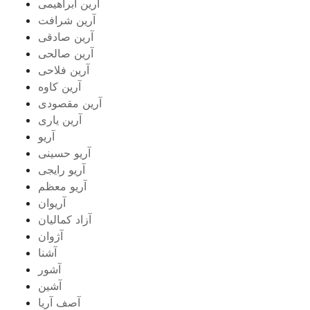
آرین ابراهیمی
آرین شرافت
آرین صادقی
آرین صالحی
آرین فلاحی
آرین کاوه
آرین مقصودی
آرین یاری
آریو
آریو حسینی
آریو رایجی
آریو معظم
آریوان
آزاد کمالیان
آژوان
آشنا
آشور
آشین
آصف آریا