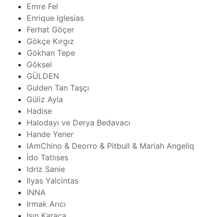
Emre Fel
Enrique Iglesias
Ferhat Göçer
Gökçe Kırgız
Gökhan Tepe
Göksel
GÜLDEN
Gulden Tan Taşçı
Güliz Ayla
Hadise
Halodayı ve Derya Bedavacı
Hande Yener
IAmChino & Deorro & Pitbull & Mariah Angeliq
İdo Tatlıses
Idriz Sanie
Ilyas Yalcintas
INNA
Irmak Arıcı
Işın Karaca