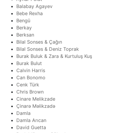
Balabay Agayev
Bebe Rexha
Bengü
Berkay
Berksan
Bilal Sonses & Çağın
Bilal Sonses & Deniz Toprak
Burak Buluk & Zara & Kurtuluş Kuş
Burak Bulut
Calvin Harris
Can Bonomo
Cenk Türk
Chris Brown
Cinare Melikzade
Çinarə Məlikzadə
Damla
Damla Arıcan
David Guetta