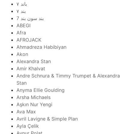
۷ باند
۷ بند
7 بند سون بند
ABEGI
Afra
AFROJACK
Ahmadreza Habibiyan
Akon
Alexandra Stan
Amir Khalvat
Andre Schnura & Timmy Trumpet & Alexandra
Stan
Anyma Ellie Goulding
Arsha Michaels
Aşkın Nur Yengi
Ava Max
Avril Lavigne & Simple Plan
Ayla Çelik
Aynur Polat