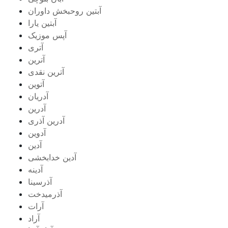
آبتین روحبخش داوران
آبتین یارا
آپس موزیک
آتری
آترین
آترین نقدی
آتوین
آدریان
آدرین
آدرین آذری
آدوین
آدین
آدین خدابخشی
آدینه
آذرسینا
آذرمیدخت
آرات
آراد