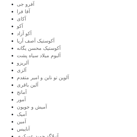
آفرو جی
آقا فرا
آکای
آکو
آکو آزاد
آکوستیک آصف آریا
آکوستیک محسن یگانه
آلبوم میلاد سیاه پشت
آلریزو
آلزی
آلوین تو ناین و امیر متفدم
آلین باقری
آمانج
آمور
آمیش و جویون
آمیک
آمین
آناییس
آنپلاگد حمید عسکری