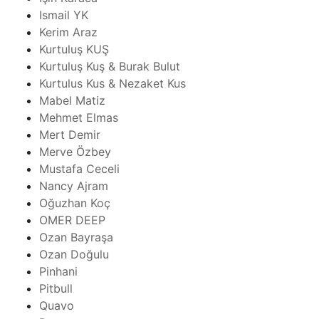
Ismail YK
Kerim Araz
Kurtuluş KUŞ
Kurtuluş Kuş & Burak Bulut
Kurtulus Kus & Nezaket Kus
Mabel Matiz
Mehmet Elmas
Mert Demir
Merve Özbey
Mustafa Ceceli
Nancy Ajram
Oğuzhan Koç
OMER DEEP
Ozan Bayraşa
Ozan Doğulu
Pinhani
Pitbull
Quavo