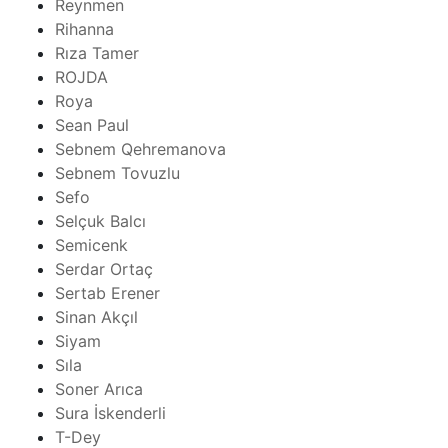
Reynmen
Rihanna
Rıza Tamer
ROJDA
Roya
Sean Paul
Sebnem Qehremanova
Sebnem Tovuzlu
Sefo
Selçuk Balcı
Semicenk
Serdar Ortaç
Sertab Erener
Sinan Akçıl
Siyam
Sıla
Soner Arıca
Sura İskenderli
T-Dey