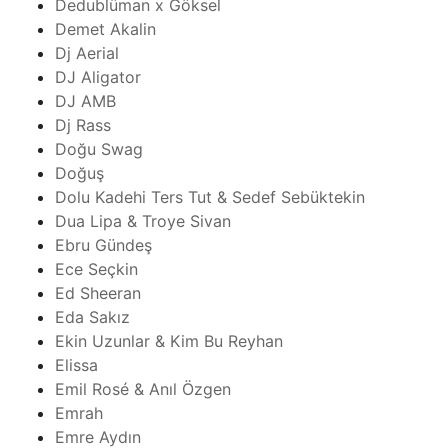
Dedublüman x Göksel
Demet Akalin
Dj Aerial
DJ Aligator
DJ AMB
Dj Rass
Doğu Swag
Doğuş
Dolu Kadehi Ters Tut & Sedef Sebüktekin
Dua Lipa & Troye Sivan
Ebru Gündeş
Ece Seçkin
Ed Sheeran
Eda Sakız
Ekin Uzunlar & Kim Bu Reyhan
Elissa
Emil Rosé & Anıl Özgen
Emrah
Emre Aydın