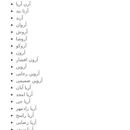
آرن آریا
آرنا بند
آرند
آروان
آروش
آروشا
آروکو
آرون
آرون افشار
آروین
آروین رجایی
آروین صمیمی
آریا آبان
آریا امجد
آریا جی
آریا رادمهر
آریا راسخ
آریا رضایی
آریا سپهر