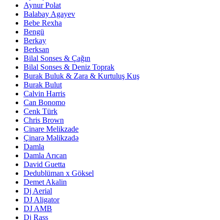
Aynur Polat
Balabay Agayev
Bebe Rexha
Bengü
Berkay
Berksan
Bilal Sonses & Çağın
Bilal Sonses & Deniz Toprak
Burak Buluk & Zara & Kurtuluş Kuş
Burak Bulut
Calvin Harris
Can Bonomo
Cenk Türk
Chris Brown
Cinare Melikzade
Çinarə Məlikzadə
Damla
Damla Arıcan
David Guetta
Dedublüman x Göksel
Demet Akalin
Dj Aerial
DJ Aligator
DJ AMB
Dj Rass