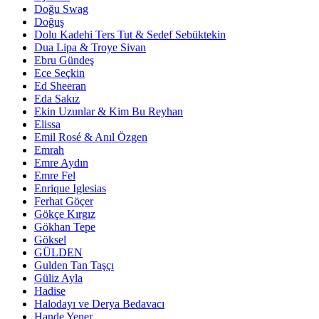
Doğu Swag
Doğuş
Dolu Kadehi Ters Tut & Sedef Sebüktekin
Dua Lipa & Troye Sivan
Ebru Gündeş
Ece Seçkin
Ed Sheeran
Eda Sakız
Ekin Uzunlar & Kim Bu Reyhan
Elissa
Emil Rosé & Anıl Özgen
Emrah
Emre Aydın
Emre Fel
Enrique Iglesias
Ferhat Göçer
Gökçe Kırgız
Gökhan Tepe
Göksel
GÜLDEN
Gulden Tan Taşçı
Güliz Ayla
Hadise
Halodayı ve Derya Bedavacı
Hande Yener