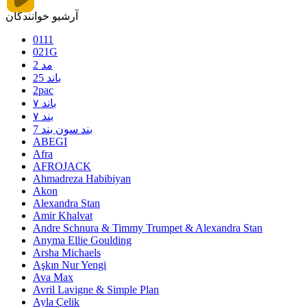
آرشیو خوانندگان
0111
021G
2 مد
25 باند
2pac
۷ باند
۷ بند
7 بند سون بند
ABEGI
Afra
AFROJACK
Ahmadreza Habibiyan
Akon
Alexandra Stan
Amir Khalvat
Andre Schnura & Timmy Trumpet & Alexandra Stan
Anyma Ellie Goulding
Arsha Michaels
Aşkın Nur Yengi
Ava Max
Avril Lavigne & Simple Plan
Ayla Çelik