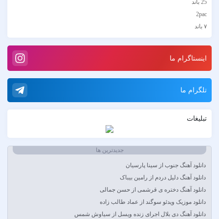
25 باند
2pac
۷ باند
۷ بند
7 بند سون بند
اینستاگرام ما
ABEGI
Afra
AFROJACK
تلگرام ما
Ahmadreza Habibiyan
Akon
تبلیغات
Alexandra Stan
Amir Khalvat
Andre Schnura & Timmy Trumpet & Alexandra Stan
جدیدترین ها
Anyma Ellie Goulding
دانلود آهنگ جنوب از سینا پارسیان
Arsha Michaels
دانلود آهنگ دلیل دردم از رامین بیباک
Aşkın Nur Yengi
دانلود آهنگ دختره ی قرشمی از حسن جمالی
Ava Max
دانلود موزیک ویدئو سوگند از عماد طالب زاده
Avril Lavigne & Simple Plan
دانلود آهنگ دی بلال اجرای زنده ویسل از سیاوش شمس