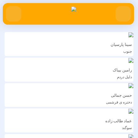
سینا پارسیان
جنوب
رامین بیباک
دلیل دردم
حسن جمالی
دختره ی قرشمی
عماد طالب زاده
سوگند