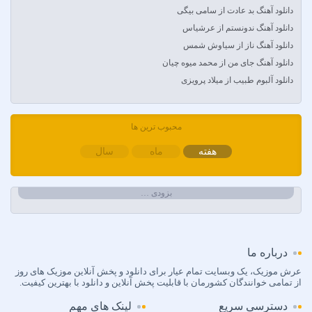
Ayla Çelik
دانلود آهنگ بد عادت از سامی بیگی
Aynur Polat
دانلود آهنگ ندونستم از عرشیاس
Balabay Agayev
دانلود آهنگ ناز از سیاوش شمس
Bebe Rexha
دانلود آهنگ جای من از محمد میوه چیان
Bengü
دانلود آلبوم طبیب از میلاد پرویزی
Berkay
Berksan
Bilal Sonses & Çağın
محبوب ترین ها
Bilal Sonses & Deniz Toprak
هفته
ماه
سال
Burak Buluk & Zara & Kurtuluş Kuş
Burak Bulut
بزودی …
Calvin Harris
Can Bonomo
Cenk Türk
Chris Brown
درباره ما
Cinare Melikzade
عرش موزیک، یک وبسایت تمام عیار برای دانلود و پخش آنلاین موزیک های روز
از تمامی خوانندگان کشورمان با قابلیت پخش آنلاین و دانلود با بهترین کیفیت.
Çinarə Məlikzadə
Damla
دسترسی سریع
لینک های مهم