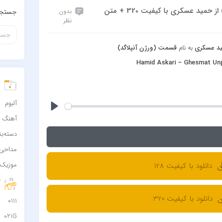
دانلود آهنگ قسمت (ورژن آنپلاگد) از حمید عسکری با کیفیت 320 + متن
بدون
جستجو
نظر
د عسکری
به نام
قسمت (ورژن آنپلاگد)
Hamid Askari – Ghesmat Un
د
آلبوم
آهنگ
دسته‌ب
مداحی
موزیک 
دانلود با کیفیت 128
آ
دانلود با کیفیت 320
0111
021G