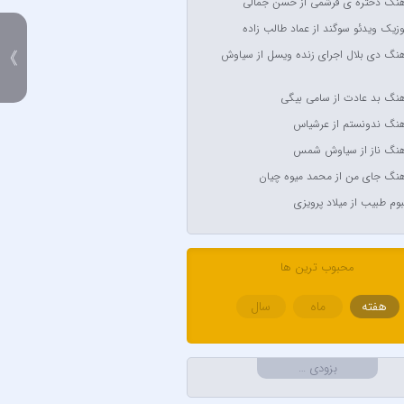
آهنگ دختره ی قرشمی از حسن جمالی
Anyma Ellie Go
وزیک ویدئو سوگند از عماد طالب زاده
Arsha Mi
آهنگ دی بلال اجرای زنده ویسل از سیاوش
》
Aşkın Nur
آهنگ بد عادت از سامی بیگی
Av
آهنگ ندونستم از عرشیاس
Avril Lavigne & Simpl
آهنگ ناز از سیاوش شمس
Ayl
آهنگ جای من از محمد میوه چیان
Aynur
لبوم طبیب از میلاد پرویزی
Balabay 
Bebe
محبوب ترین ها
هفته
ماه
سال
B
Bilal Sonses &
بزودی …
Bilal Sonses & Deniz 