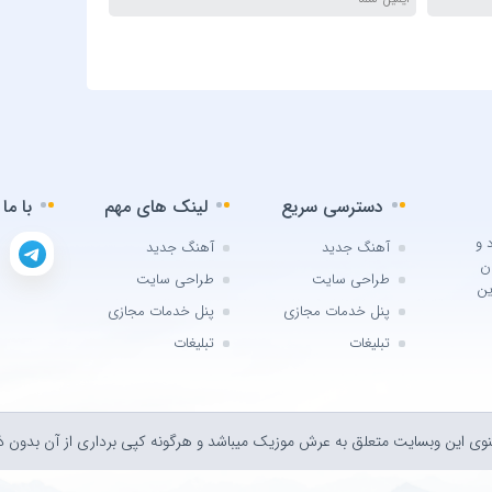
J AMB
j Rass
 Swag
Doğuş
ktekin
 Sivan
دسترسی سریع
لینک های مهم
با ما
Gündeş
 و
آهنگ جدید
آهنگ جدید
ن
Seçkin
طراحی سایت
طراحی سایت
ین
heeran
پنل خدمات مجازی
پنل خدمات مجازی
 Sakız
تبلیغات
تبلیغات
Reyhan
Elissa
وی اين وبسايت متعلق به عرش موزیک ميباشد و هرگونه کپی برداری از آن بدون ذک
 Özgen
Emrah