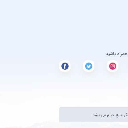
D
D
Doğu
Dolu Kadehi Ters Tut & Sedef Sebü
Dua Lipa & Troye
 همراه باشید
Ebru 
Ece 
Ed S
Eda
Ekin Uzunlar & Kim Bu 
ر منبع حرام می باشد.
Emil Rosé & Anıl