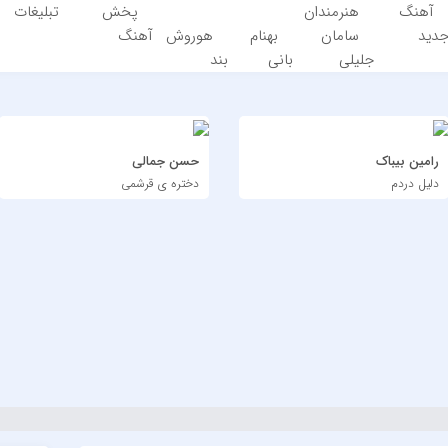
آهنگ
هنرمندان
پخش
تبلیغات
دید
سامان
بهنام
هوروش
آهنگ
جلیلی
بانی
بند
رامین بیباک
حسن جمالی
دلیل دردم
دختره ی قرشمی