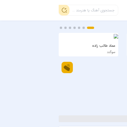
عماد طالب زاده
سیاوش شمس
سوگند
دی بلال اجرای زنده ویسل