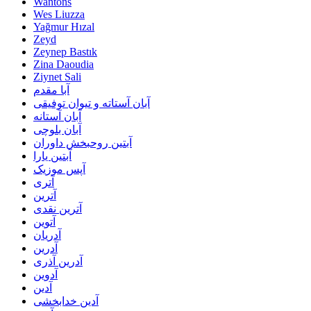
Wantons
Wes Liuzza
Yağmur Hızal
Zeyd
Zeynep Bastık
Zina Daoudia
Ziynet Sali
آبا مقدم
آبان آستاته و تیوان توفیقی
آبان آستانه
آبان بلوچی
آبتین روحبخش داوران
آبتین یارا
آپس موزیک
آتری
آترین
آترین نقدی
آتوین
آدریان
آدرین
آدرین آذری
آدوین
آدین
آدین خدابخشی