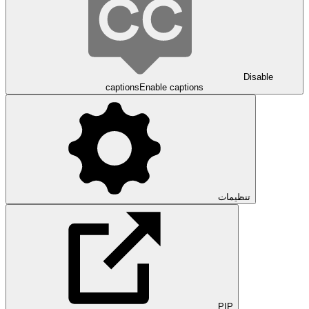
Disable
captions
Enable captions
تنظیمات
PIP