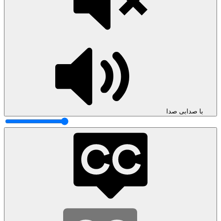
با صدا
بی صدا