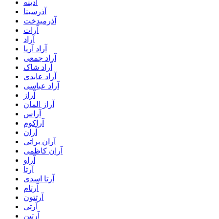
آدینه
آذرسینا
آذرمیدخت
آرات
آراد
آراد آریا
آراد جمعی
آراد شاک
آراد عابدی
آراد عباسی
آراز
آراز المان
آراس
آراکوم
آران
آران براتی
آران کاظمی
آراو
آرتا
آرتا اسدی
آرتام
آرتتون
آرتی
آرتین