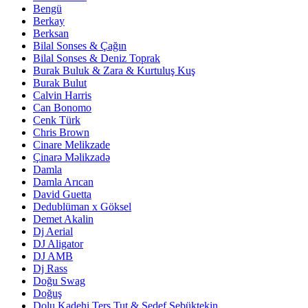
Bengü
Berkay
Berksan
Bilal Sonses & Çağın
Bilal Sonses & Deniz Toprak
Burak Buluk & Zara & Kurtuluş Kuş
Burak Bulut
Calvin Harris
Can Bonomo
Cenk Türk
Chris Brown
Cinare Melikzade
Çinarə Məlikzadə
Damla
Damla Arıcan
David Guetta
Dedublüman x Göksel
Demet Akalin
Dj Aerial
DJ Aligator
DJ AMB
Dj Rass
Doğu Swag
Doğuş
Dolu Kadehi Ters Tut & Sedef Sebüktekin