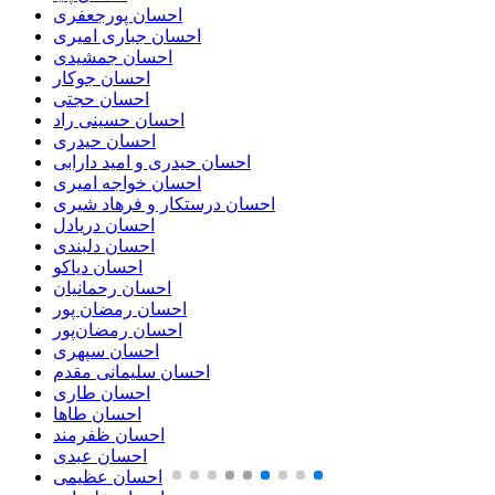
احسان پورجعفری
احسان جباری امیری
احسان جمشیدی
احسان جوکار
احسان حجتی
احسان حسینی راد
احسان حیدری
احسان حیدری و امید دارابی
احسان خواجه امیری
احسان درستكار و فرهاد شيرى
احسان دریادل
احسان دلبندی
احسان دیاکو
احسان رحمانیان
احسان رمضان پور
احسان رمضان‌پور
احسان سپهری
احسان سلیمانی مقدم
احسان طاری
احسان طاها
احسان ظفرمند
احسان عبدی
احسان عظیمی