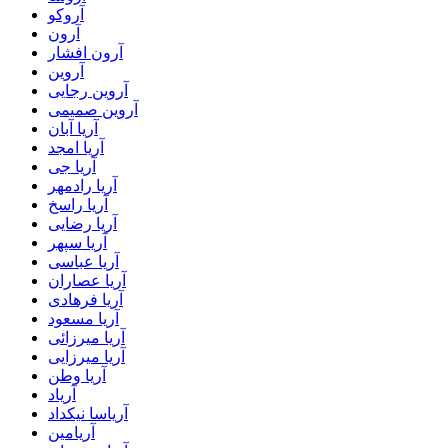
آروکو
آرون
آرون افشار
آروین
آروین رجایی
آروین صمیمی
آریا آبان
آریا امجد
آریا جی
آریا رادمهر
آریا راسخ
آریا رضایی
آریا سپهر
آریا عباسی
آریا عصاران
آریا فرهادی
آریا مسعود
آریا میرزائی
آریا میرزایی
آریا وطن
آریاد
آریاسا نیکداد
آریامین