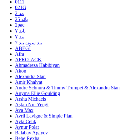
0111
021G
2 مد
25 باند
2pac
۷ باند
۷ بند
7 بند سون بند
ABEGI
Afra
AFROJACK
Ahmadreza Habibiyan
Akon
Alexandra Stan
Amir Khalvat
Andre Schnura & Timmy Trumpet & Alexandra Stan
Anyma Ellie Goulding
Arsha Michaels
Aşkın Nur Yengi
Ava Max
Avril Lavigne & Simple Plan
Ayla Çelik
Aynur Polat
Balabay Agayev
Bebe Rexha