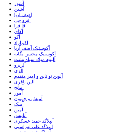
آشور
آشین
آصف آریا
آفرو جی
آقا فرا
آکای
آکو
آکو آزاد
آکوستیک آصف آریا
آکوستیک محسن یگانه
آلبوم میلاد سیاه پشت
آلریزو
آلزی
آلوین تو ناین و امیر متفدم
آلین باقری
آمانج
آمور
آمیش و جویون
آمیک
آمین
آناییس
آنپلاگد حمید عسکری
آنپلاگد علی لهراسبی