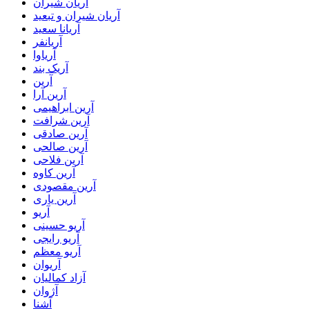
آریان شیران
آریان شیران و تبعید
آریانا سعید
آریانفر
آریاوا
آریک بند
آرین
آرین آرا
آرین ابراهیمی
آرین شرافت
آرین صادقی
آرین صالحی
آرین فلاحی
آرین کاوه
آرین مقصودی
آرین یاری
آریو
آریو حسینی
آریو رایجی
آریو معظم
آریوان
آزاد کمالیان
آژوان
آشنا