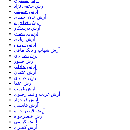
آرش تشکری
آرش حاتمی نژاد
آرش حسینی
آرش خان احمدی
آرش خداخواه
آرش درستکار
آرش رمضان
آرش زیادی
آرش شهاب
آرش شهاب و بابک مافی
آرش صابری
آرش صبور
آرش عادلی
آرش عثمان
آرش عزیزی
آرش عنقا
آرش غریب
آرش غریب و نیما رضوی
آرش فرخزاد
آرش قاسمی
آرش قیصر خواه
آرش قیصرخواه
آرش کریمی
آرش کسری