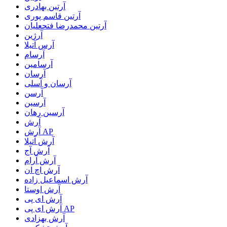
آرتین بهادری
آرتین قاسم پوری
آرتین محمدرضا فتحعلیان
آرژین
آرس آتیلا
آرسام
آرسامین
آرسان
آرسان و آسلی
آرسن
آرسین
آرسین رهان
آرش
آرش AP
آرش آتیلا
آرش آج
آرش آرام
آرش اچ ان
آرش اسماعیل زاده
آرش اوستا
آرش ای پی
آرش ای پی AP
آرش بهزادی