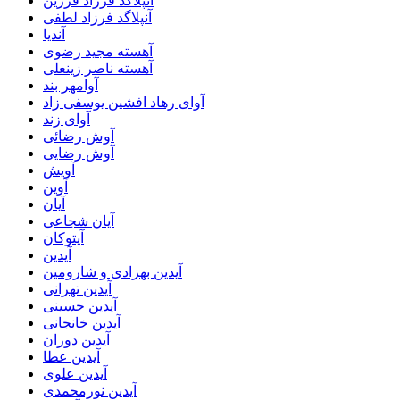
آنپلاگد فرزاد فرزین
آنپلاگد فرزاد لطفی
آندیا
آهسته مجید رضوی
آهسته ناصر زینعلی
آوامهر بند
آوای رهاد افشین یوسفی زاد
آوای زند
آوش رضائی
آوش رضایی
آویش
آوین
آیان
آیان شجاعی
آیتوکان
آیدین
آیدین بهزادی و شارومین
آیدین تهرانی
آیدین حسینی
آیدین خانجانی
آیدین دوران
آیدین عطا
آیدین علوی
آیدین نورمحمدی