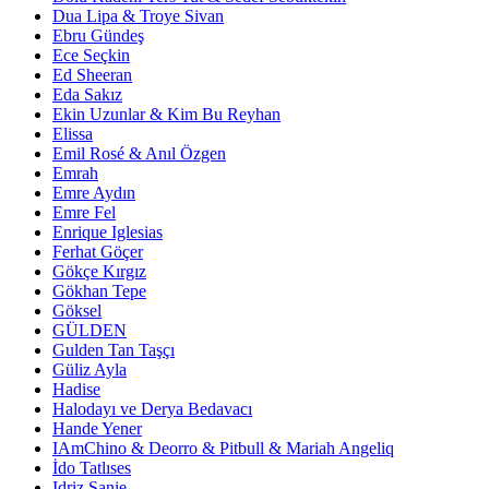
Dua Lipa & Troye Sivan
Ebru Gündeş
Ece Seçkin
Ed Sheeran
Eda Sakız
Ekin Uzunlar & Kim Bu Reyhan
Elissa
Emil Rosé & Anıl Özgen
Emrah
Emre Aydın
Emre Fel
Enrique Iglesias
Ferhat Göçer
Gökçe Kırgız
Gökhan Tepe
Göksel
GÜLDEN
Gulden Tan Taşçı
Güliz Ayla
Hadise
Halodayı ve Derya Bedavacı
Hande Yener
IAmChino & Deorro & Pitbull & Mariah Angeliq
İdo Tatlıses
Idriz Sanie