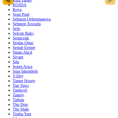
Rıza Tamer
ROJDA
Roya
Sean Paul
Sebnem Qehremanova
Sebnem Tovuzlu
Sefo
Selçuk Balcı
Semicenk
Serdar Ortaç
Sertab Erener
Sinan Akçıl
Siyam
Sıla
Soner Arıca
Sura İskenderli
T-Dey
Tamer Hosny
Tan Taşçı
Tanbe10
Tanery
Tarkan
The Don
The Shah
Tugba Yurt