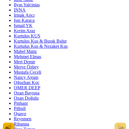
Ilyas Yalcintas
INNA
Irmak Arıcı
Işın Karaca
Ismail YK
Kerim Araz
Kurtuluş KUŞ
Kurtuluş Kuş & Burak Bulut
Kurtulus Kus & Nezaket Kus
Mabel Matiz
Mehmet Elmas
Mert Demir
Merve Özbey
Mustafa Ceceli
Nancy Ajram
Oğuzhan Koç
OMER DEEP
Ozan Bayraşa
Ozan Doğulu
Pinhani
Pitbull
Quavo
Reynmen
Rihanna