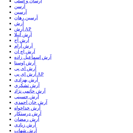
آرسان و آسلی
آرسن
آرسین
آرسین رهان
آرش
آرش AP
آرش آتیلا
آرش آج
آرش آرام
آرش اچ ان
آرش اسماعیل زاده
آرش اوستا
آرش ای پی
آرش ای پی AP
آرش بهزادی
آرش تشکری
آرش حاتمی نژاد
آرش حسینی
آرش خان احمدی
آرش خداخواه
آرش درستکار
آرش رمضان
آرش زیادی
آرش شهاب