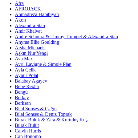
Afra
AFROJACK
Ahmadreza Habibiyan
Akon
Alexandra Stan
Amir Khalvat
Andre Schnura & Timmy Trumpet & Alexandra Stan
Anyma Ellie Goulding
Arsha Michaels
Aşkın Nur Yengi
Ava Max
Avril Lavigne & Simple Plan
Ayla Çelik
Aynur Polat
Balabay Agayev
Bebe Rexha
Bengü
Berkay
Berksan
Bilal Sonses & Çağın
Bilal Sonses & Deniz Toprak
Burak Buluk & Zara & Kurtuluş Kuş
Burak Bulut
Calvin Harris
Can Bonomo