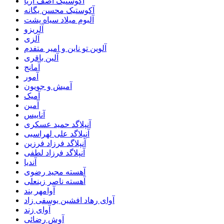
آکوستیک آصف آریا
آکوستیک محسن یگانه
آلبوم میلاد سیاه پشت
آلریزو
آلزی
آلوین تو ناین و امیر متفدم
آلین باقری
آمانج
آمور
آمیش و جویون
آمیک
آمین
آناییس
آنپلاگد حمید عسکری
آنپلاگد علی لهراسبی
آنپلاگد فرزاد فرزین
آنپلاگد فرزاد لطفی
آندیا
آهسته مجید رضوی
آهسته ناصر زینعلی
آوامهر بند
آوای رهاد افشین یوسفی زاد
آوای زند
آوش رضائی