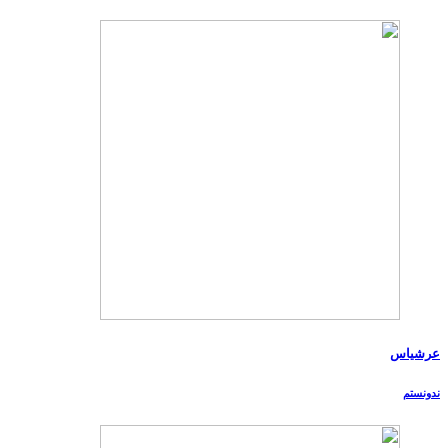
عرشیاس
ندونستم