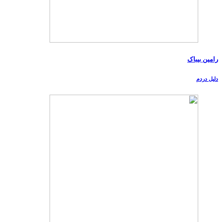
رامین بیباک
دلیل دردم