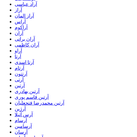
آراد عباسی
آراز
آراز المان
آراس
آراکوم
آران
آران براتی
آران کاظمی
آراو
آرتا
آرتا اسدی
آرتام
آرتتون
آرتی
آرتین
آرتین بهادری
آرتین قاسم پوری
آرتین محمدرضا فتحعلیان
آرژین
آرس آتیلا
آرسام
آرسامین
آرسان