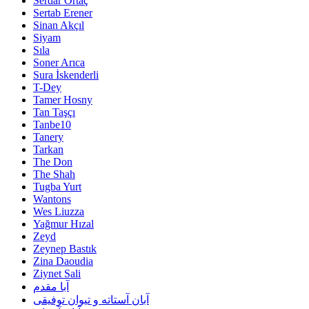
Serdar Ortaç
Sertab Erener
Sinan Akçıl
Siyam
Sıla
Soner Arıca
Sura İskenderli
T-Dey
Tamer Hosny
Tan Taşçı
Tanbe10
Tanery
Tarkan
The Don
The Shah
Tugba Yurt
Wantons
Wes Liuzza
Yağmur Hızal
Zeyd
Zeynep Bastık
Zina Daoudia
Ziynet Sali
آبا مقدم
آبان آستاته و تیوان توفیقی