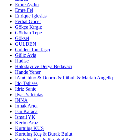
Emre Aydın
Emre Fel
Enrique Iglesias
Ferhat Göçer
Gökçe Kırgız
Gökhan Tepe
Göksel
GÜLDEN
Gulden Tan Taşçı
Güliz Ayla
Hadise
Halodayı ve Derya Bedavacı
Hande Yener
IAmChino & Deorro & Pitbull & Mariah Angeliq
İdo Tatlıses
Idriz Sanie
Ilyas Yalcintas
INNA
Irmak Arıcı
Işın Karaca
Ismail YK
Kerim Araz
Kurtuluş KUŞ
Kurtuluş Kuş & Burak Bulut
Kurtulus Kus & Nezaket Kus