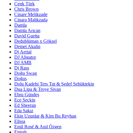
Cenk Türk
Chris Brown
Cinare Melikzade
Çinarə Məlikzadə
Damla
Damla Arıcan
David Guetta
Dedublüman x Göksel
Demet Akalin
Dj Aerial
DJ Aligator
DJ AMB
Dj Rass
Doğu Swag
Doğuş
Dolu Kadehi Ters Tut & Sedef Sebüktekin
Dua Lipa & Troye Sivan
Ebru Gündeş
Ece Seçkin
Ed Sheeran
Eda Sakız
Ekin Uzunlar & Kim Bu Reyhan
Elissa
Emil Rosé & Anıl Özgen
Emrah