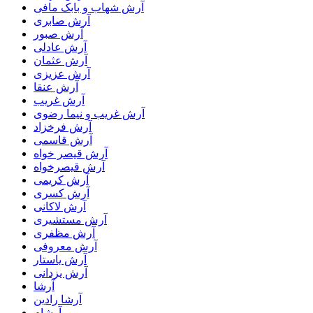
آرش شهاب و بابک مافی
آرش صابری
آرش صبور
آرش عادلی
آرش عثمان
آرش عزیزی
آرش عنقا
آرش غریب
آرش غریب و نیما رضوی
آرش فرخزاد
آرش قاسمی
آرش قیصر خواه
آرش قیصرخواه
آرش کریمی
آرش کسری
آرش لاکانی
آرش مستشیری
آرش مظفری
آرش معروفی
آرش یاستار
آرش یزدانی
آرشا
آرشا رادین
آرشام