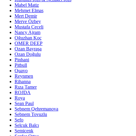
Mabel Matiz
Mehmet Elmas
Mert Demir
Merve Özbey
Mustafa Ceceli
Nancy Ajram
Oğuzhan Koç
OMER DEEP
Ozan Bayraşa
Ozan Doğulu
Pinhani
Pitbull
Quavo
Reynmen
Rihanna
Rıza Tamer
ROJDA
Roya
Sean Paul
Sebnem Qehremanova
Sebnem Tovuzlu
Sefo
Selçuk Balcı
Semicenk