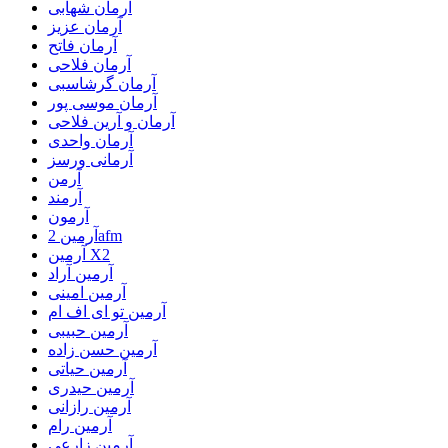
آرمان شهابی
آرمان عزیز
آرمان فاتح
آرمان فلاحی
آرمان گرشاسبی
آرمان موسی پور
آرمان و آرین فلاحی
آرمان واحدی
آرمانی ورسز
آرمن
آرمند
آرمون
آرمین 2afm
آرمین X2
آرمین آراد
آرمین امینی
آرمین تو ای اف ام
آرمین حبیبی
آرمین حسن زاده
آرمین حیاتی
آرمین حیدری
آرمین رازانی
آرمین رام
آرمین زارعی