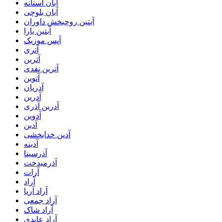
آبان آستانه
آبان بلوچی
آبتین روحبخش داوران
آبتین یارا
آپس موزیک
آتری
آترین
آترین نقدی
آتوین
آدریان
آدرین
آدرین آذری
آدوین
آدین
آدین خدابخشی
آدینه
آذرسینا
آذرمیدخت
آرات
آراد
آراد آریا
آراد جمعی
آراد شاک
آراد عابدی