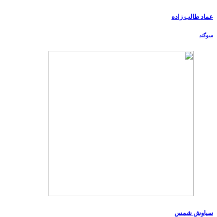
عماد طالب زاده
سوگند
سیاوش شمس