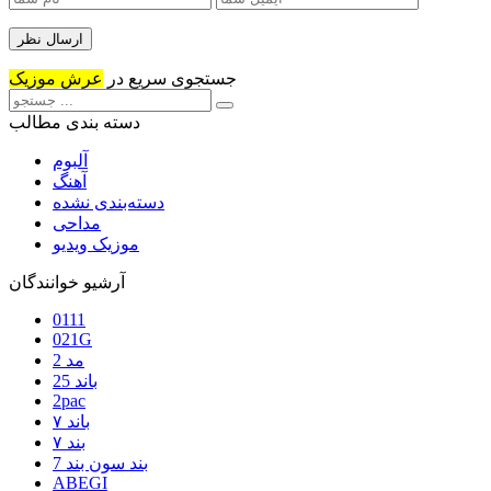
جستجوی سریع در
عرش موزیک
دسته بندی مطالب
آلبوم
آهنگ
دسته‌بندی نشده
مداحی
موزیک ویدیو
آرشیو خوانندگان
0111
021G
2 مد
25 باند
2pac
۷ باند
۷ بند
7 بند سون بند
ABEGI