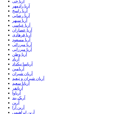
آریا جی
آریا رادمهر
آریا راسخ
آریا رضایی
آریا سپهر
آریا عباسی
آریا عصاران
آریا فرهادی
آریا مسعود
آریا میرزائی
آریا میرزایی
آریا وطن
آریاد
آریاسا نیکداد
آریامین
آریان شیران
آریان شیران و تبعید
آریانا سعید
آریانفر
آریاوا
آریک بند
آرین
آرین آرا
آرین ابراهیمی