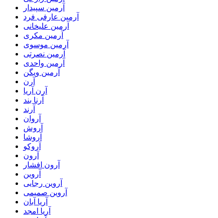
آرمین سپیدار
آرمین عارفی فرد
آرمین علیخانی
آرمین مکری
آرمین موسوی
آرمین نصرتی
آرمین واحدی
آرمین ویگن
آرن
آرن آریا
آرنا بند
آرند
آروان
آروش
آروشا
آروکو
آرون
آرون افشار
آروین
آروین رجایی
آروین صمیمی
آریا آبان
آریا امجد