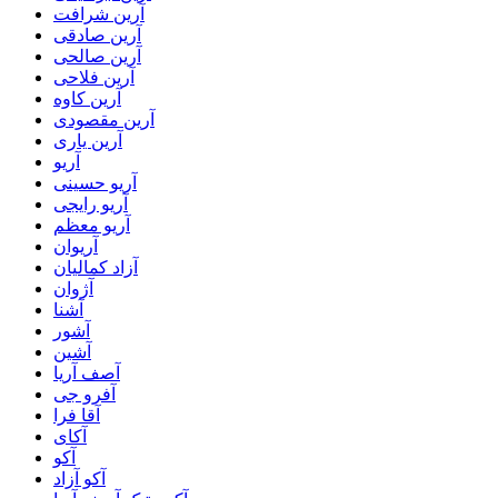
آرین شرافت
آرین صادقی
آرین صالحی
آرین فلاحی
آرین کاوه
آرین مقصودی
آرین یاری
آریو
آریو حسینی
آریو رایجی
آریو معظم
آریوان
آزاد کمالیان
آژوان
آشنا
آشور
آشین
آصف آریا
آفرو جی
آقا فرا
آکای
آکو
آکو آزاد