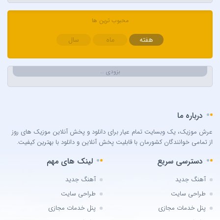
Bengü
محبوب ترین ها
Berkay
Berksan
هفته
ماه
سال
Bilal Sonses & Çağın
Bilal Sonses & Deniz Toprak
بزودی …
Burak Buluk & Zara & Kurtuluş Kuş
Burak Bulut
Calvin Harris
درباره ما
Can Bonomo
عرش موزیک، یک وبسایت تمام عیار برای دانلود و پخش آنلاین موزیک های روز
Cenk Türk
از تمامی خوانندگان کشورمان با قابلیت پخش آنلاین و دانلود با بهترین کیفیت.
Chris Brown
دسترسی سریع
لینک های مهم
Cinare Melikzade
Çinarə Məlikzadə
آهنگ جدید
آهنگ جدید
Damla
طراحی سایت
طراحی سایت
Damla Arıcan
پنل خدمات مجازی
پنل خدمات مجازی