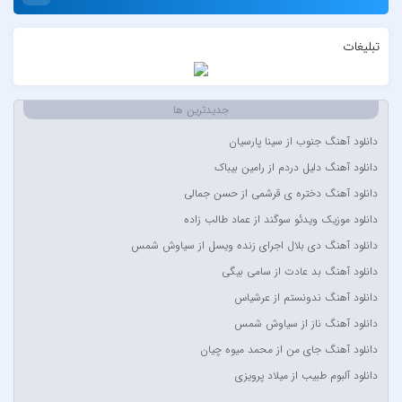
AFROJACK
تبلیغات
Ahmadreza Habibiyan
Akon
Alexandra Stan
جدیدترین ها
Amir Khalvat
دانلود آهنگ جنوب از سینا پارسیان
Andre Schnura & Timmy Trumpet & Alexandra Stan
دانلود آهنگ دلیل دردم از رامین بیباک
Anyma Ellie Goulding
دانلود آهنگ دختره ی قرشمی از حسن جمالی
Arsha Michaels
دانلود موزیک ویدئو سوگند از عماد طالب زاده
Aşkın Nur Yengi
دانلود آهنگ دی بلال اجرای زنده ویسل از سیاوش شمس
Ava Max
دانلود آهنگ بد عادت از سامی بیگی
Avril Lavigne & Simple Plan
دانلود آهنگ ندونستم از عرشیاس
Ayla Çelik
دانلود آهنگ ناز از سیاوش شمس
Aynur Polat
دانلود آهنگ جای من از محمد میوه چیان
Balabay Agayev
دانلود آلبوم طبیب از میلاد پرویزی
Bebe Rexha