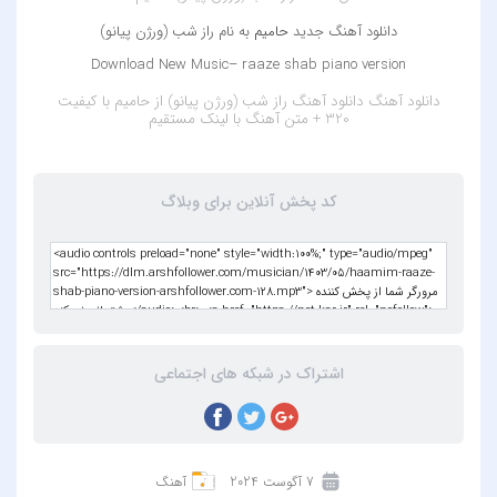
دانلود آهنگ جدید
حامیم
به نام راز شب (ورژن پیانو)
Download New Music– raaze shab piano version
دانلود آهنگ
دانلود آهنگ راز شب (ورژن پیانو) از حامیم با کیفیت
320 + متن آهنگ
با لینک مستقیم
کد پخش آنلاین برای وبلاگ
اشتراک در شبکه های اجتماعی
7 آگوست 2024
آهنگ