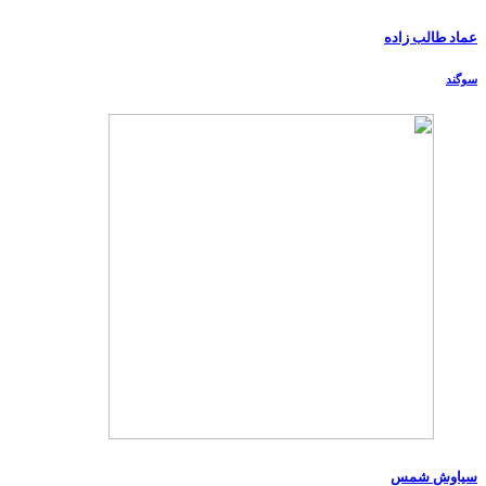
عماد طالب زاده
سوگند
سیاوش شمس