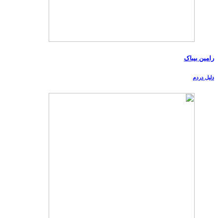
رامین بیباک
دلیل دردم